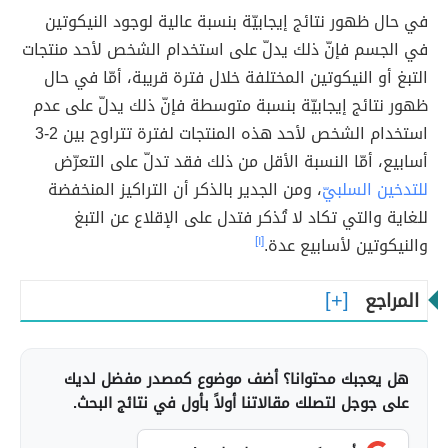
في حال ظهور نتائج إيجابيّة بنسبة عالية لوجود النيكوتين
في الجسم فإنّ ذلك يدلّ على استخدام الشخص لأحد منتجات
التبغ أو النيكوتين المختلفة خلال فترة قريبة، أمّا في حال
ظهور نتائج إيجابيّة بنسبة متوسطة فإنّ ذلك يدلّ على عدم
استخدام الشخص لأحد هذه المنتجات لفترة تتراوح بين 2-3
أسابيع، أمّا النسبة الأقل من ذلك فقد تدلّ على التعرّض
للتدخين السلبيّ
، ومن الجدير بالذكر أن التراكيز المنخفضة
للغاية والتي تكاد لا تُذكر فتدل على الإقلاع عن التبغ
والنيكوتين لأسابيع عدة.
[١]
المراجع
هل يعجبك محتوانا؟ أضف موضوع كمصدر مفضل لديك
على جوجل لتصلك مقالاتنا أولاً بأول في نتائج البحث.