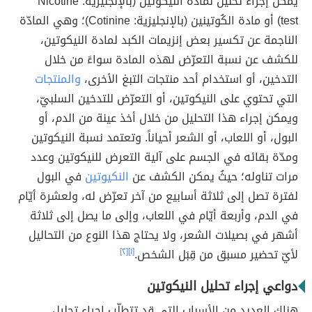
يمكن إجراء تحليل لمادة النيكوتين (بالإنجليزية: Nicotine
test) أو مادة الكُوتينين (بالإنجليزية: Cotinine)؛ وهي المادّة
الناجمة عن تكسير بعض إنزيمات الكبد لمادة النيكوتين،
للكشف عن نسبة التعرّض لهذه المادة سواءً من خلال
التدخين، أو استخدام أحد منتجات التبغ الأخرى،
والمنتجات
التي تحتوي على النيكوتين، أو التعرّض للتدخين السلبيّ،
ويمكن إجراء هذا التحليل من خلال أخذ عينة من الدم، أو
البول، أو اللعاب، أو الشعر أحياناً. وتعتمد نسبة النيكوتين
ومدّة بقائه في الجسم على آلية التعرض للنيكوتين وعدد
مرات تناوله؛ حيثُ يمكن الكشف عن
النكيوتين
في البول
لفترة تصل إلى ثلاثة أسابيع من آخر تعرّض له، ولعشرة أيّام
في الدم، وأربعة أيّام في اللعاب، وإلى ما يصل إلى ثلاثة
أشهر في بصيلات الشعر، ولا يحتاج هذا النوع من التحاليل
لأيّ تحضير مسبق من قِبَل الشخص.
[١]
[٢]
دواعي إجراء تحليل النيكوتين
هناك العديد من الأسباب التي قد تتطلّب إجراء تحليل