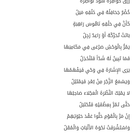
زُرْقٌ حَوَافِرُهُ سُودٌ نَوَاظِرُهُ
خُضْرٌ جَحَافِلُهُ فِي خَلْقِهِ مَيَلُ
كَأَنَّ فِي حَلْقِهِ نَاقُوسَ رَاهِبَةٍ
بَاتَتْ تُحَرِّكُهُ أَوْ رَاعِدٌ زَجِلُ
يَمُرُّ بِالْوَحْشِ صَرْعَى فِي مَكَامِنِهَا
فَمَا تَبِينُ لَهُ شَدّاً فَتَنْخَذِلُ
يَرَى الإِشَارَةَ فِي وَحْيٍ فَيَفْهَمُهَا
وَيَسْمَعُ الزَّجْرَ مِنْ بُعْدٍ فَيَمْتَثِلُ
لا يَمْلِكُ النَّظْرَةَ الْعَجْلاءَ صَاحِبُهَا
حَتَّى تَمُرَّ بِعِطْفَيْهِ فَتُحْتَبَلُ
إِنْ مَرَّ بِالْقَوْمِ حَلُّوا عَقْدَ حَبْوَتِهِمْ
وَاسْتَشْرَفَتْ نَحْوَهُ الأَلْبَابُ وَالْمُقَلُ