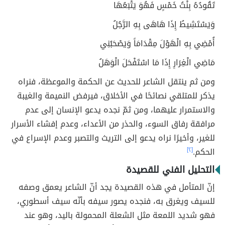
تَقُودُهُ بِنْتُ خَمْسٍ فَهُوَ يَتْبَعُهَا
وَيَسْتَشِيطُ إِذَا هَاهَى بِهِ الرَّجُلُ
أُمْضِي بِهِ الْهَوْلَ مِقْدَامَاً وَيَصْحَبُنِي
مَاضِي الْغِرَارِ إِذَا مَا اسْتَفْحَلَ الْوَهَلُ
ومن ثم ينتقل الشاعر للحديث عن الحكمة والموعظة، فنراه
يذكر للمتلقي نصائحًا في الأخلاق، فيرفض النميمة والغيبة
والاستمرار عليهما، ومن ثمّ نجده يدعو الإنسان إلى عدم
مرافقة رفاق السوء، والحذر من الأعداء، وعدم إفشاء الأسرار
للغير، وأخيرًا نراه يدعو إلى التريث والتصبر وعدم الإسراع في
الحكم.
[٢]
التحليل الفني للقصيدة
إنّ المتأمل في هذه القصيدة يجد أنّ الشاعر يعمق وصفه
للسيف ويغرق به، فنجده يصور سيفه بأنّه سيف أسطوري،
فهو شديد اللمعة مثل الشعلة المحمولة باليد، وهو عند