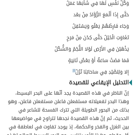
وَكُلُّ نَفْسٍ لَهَا فِي شَأْنِهَا عَمَلُ
حَتَّى إِذَا أَلْمَعَ الرُّوَّادُ مِنْ بعْد
وَجَاءَ فَارِطُهُمْ يَعْلُو وَيَسْتَفِلُ
تَغَاوَتِ الْخَيْلُ حَتَّى كِدْنَ مِنْ مَرَحٍ
يَذْهَبْنَ فِي الأَرْضِ لَوْلا اللُّجْمُ وَالشُّكُلُ
فَمَا مَضَتْ سَاعَةٌ أَوْ بَعْضُ ثَانِيَةٍ
إِلا وَلِلصَّيْدِ فِي سَاحَاتِنَا نُزُلُ
[١]
التحليل الإيقاعي للقصيدة
إنّ الناظر في هذه القصيدة يجد أنّها على البحر البسيط،
وهذا البحر تفعيلاته مستفعلن فاعلن مستفعلن فاعلن، وهو
بذلك من البحور الطويلة التي تترك الفسحة للشاعر في
الحديث، ثم إنّ هذه القصيدة نجدها تتراوح في مواضيعها
بين الغزل والفخر والحكمة، إذ يوجد تفاوت في لعاطفة في