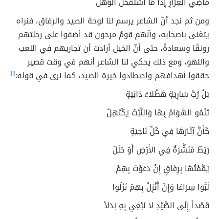
مَاضِي الْغِرَارِ إِذَا مَا اسْتَفْحَلَ الْوَهَلُ
ومن ثم نجد أنّ الشاعر يرسم لنا لوحة الصيد والرفاق، فنراه
يتغنى بأصحابه، وأنّهم قومٌ مرحون قد أضفوا على رحلتهم
رونقًا وسعادةً، حتى أنّ الخيل أرادت أن تجاريهم في اللعب
واللهو، ومع ذلك يحكي لنا الشاعر أنهم في وقت قصير
حققوا أهدافهم واصطادوا خيرة الصيد، كما نرى في قوله:
[١]
بَلْ رُبَّ سَارِيَةٍ هَطْلاءَ دَانِيَةٍ
تَنْمُو السَّوَامُ بِهَا وَالنَّبْتُ يَكْتَهِلُ
كَأَنَّ آثَارَهَا فِي كُلِّ نَاحِيَةٍ
رَيْطٌ مُنَشَّرَةٌ فِي الأَرْضِ أَوْ حُلَلُ
يَمَّمْتُهَا بِرِفَاقٍ إِنْ دَعَوْتُ بِهِمْ
لَبُّوا سِرَاعَا وَإِنْ أَنْزِلْ بِهِمْ نَزَلُوا
قَصْداً إِلَى الصَّيْدِ لا نَبْغِي بِهِ بَدَلاً