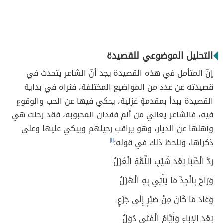
التحليل الموضوعي للقصيدة
إنّ المتأمل في هذه القصيدة يجد أنّ الشاعر يتحدث في
قصيدته عن عدد من المواضيع المختلفة، فنراه في بداية
القصيدة يبدأ بمقدمةٍ غزلية، يحكي فيها عن الحب والوقوع
فيه، فالشاعر يعاني من ألم فقدان المحبوبة، فقد رحلت هي
وأهلها عن الديار، وهو يراقب رحيلهم ويبكي عليها وعلى
ذكراها، ونلحظ ذلك في قوله:
[١]
رَدَّ الْصِّبَا بَعْدَ شَيْبِ اللِّمَّةِ الْغَزَلُ
وَرَاحَ بِالْجِدِّ مَا يَأْتِي بِهِ الْهَزَلُ
وَعَادَ مَا كَانَ مِنْ صَبْرٍ إِلَى جَزَعٍ
بَعْدَ الإِبَاءِ وَأَيَّامُ الْفَتَى دُوَلُ