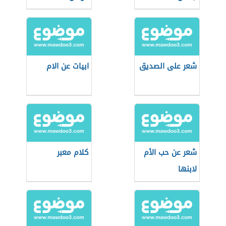
شعر على الصديق
ابيات عن الام
شعر عن حب الأم
كلام معبر
لابنها