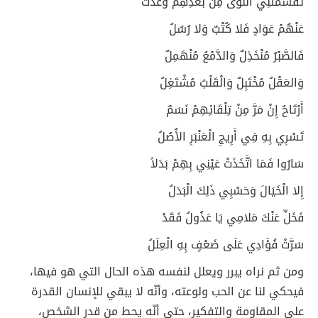
تَقَسَّمَتْنِي النَّوَى مِنْ بَعْدِهِمْ وَعَدَتْ
عَنْهُمْ عَوَادٍ فَلا كُتْبٌ وَلا رُسُلُ
فَالصَّبْرُ مُنْخَذِلٌ وَالدَّمْعُ مُنْهَمِلٌ
وَالعَقْلُ مُخْتَبِلٌ وَالْقَلْبُ مُشْتَغِلُ
أَرْتَاحُ إِنْ مَرَّ مِنْ تِلْقَائِهِمْ نَسَمٌ
تَسْرِي بِهِ فِي أَرِيجِ الْعَنْبَرِ الأُصُلُ
سَارُوا فَمَا اتَّخَذَتْ عَيْنِي بِهِمْ بَدَلاً
إِلا الْخَيَالَ وَحَسْبِي ذَلِكَ الْبَدَلُ
فَخَلِّ عَنْكَ مَلامِي يَا عَذُولُ فَقَدْ
سَرَّتْ فُؤَادِي عَلَى ضَعْفٍ بِهِ الْعِلَلُ
ومن ثم نراه يبرر ويعلل لنفسه هذه الحال التي هو فيها،
فيحكي لنا عن الحب ولوعته، وأنّه لا يبقي للإنسان القدرة
على المقاومة والتفكير، حتى أنّه يحط من قدر الشخص،