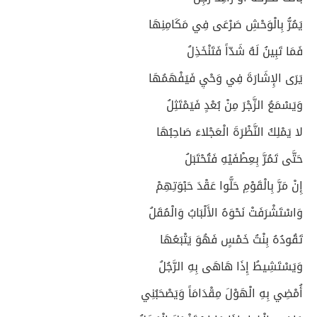
يَمُرُّ بِالْوَحْشِ صَرْعَى فِي مَكَامِنِهَا
فَمَا تَبِينُ لَهُ شَدّاً فَتَنْخَذِلُ
يَرَى الإِشَارَةَ فِي وَحْيٍ فَيَفْهَمُهَا
وَيَسْمَعُ الزَّجْرَ مِنْ بُعْدٍ فَيَمْتَثِلُ
لا يَمْلِكُ النَّظْرَةَ الْعَجْلاءَ صَاحِبُهَا
حَتَّى تَمُرَّ بِعِطْفَيْهِ فَتُحْتَبَلُ
إِنْ مَرَّ بِالْقَوْمِ حَلُّوا عَقْدَ حَبْوَتِهِمْ
وَاسْتَشْرَفَتْ نَحْوَهُ الأَلْبَابُ وَالْمُقَلُ
تَقُودُهُ بِنْتُ خَمْسٍ فَهُوَ يَتْبَعُهَا
وَيَسْتَشِيطُ إِذَا هَاهَى بِهِ الرَّجُلُ
أُمْضِي بِهِ الْهَوْلَ مِقْدَامَاً وَيَصْحَبُنِي