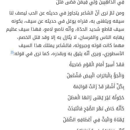
فِي الذَّاهِبِينَ وَلِي فِيمَنْ مَضَى مَثَلُ
ومن ثمّ نرى أنّ الشاعر يتجاوز في حديثه عن الحب ليصف لنا
سيفه ويتغنى به، فنراه يوغل في حديثه عن سيف، بكونه
سيف قاطع شديد الحدّة، وأنّه ناصع لامع، فهذا سيف عظيم
يهابه الناس والفرسان، لا ينُازل به إلا وقد قتل الخصم،
مهما كانت قوته وجبروته، فالشاعر يمتلك هذا السيف
الأسطوري، ويرى أنّه يليق به وبقدره، كما نرى في قوله:
[١]
فَقَدْ أَسِيرُ أَمَامَ الْقَوْمِ ضَاحِيَةً
وَالْجَوُّ بِالْبَاتِرَاتِ الْبِيضِ مُشْتَعِلُ
بِكُلِّ أَشْقَرَ قَدْ زَانَتْ قَوَائِمَهُ
حُجُولُهُ غَيْرَ يُمْنَى زَانَهَا الْعَطَلُ
كَأَنَّهُ خَاضَ نَهْرَ الصُّبْحِ فَانْتَبَذَتْ
يُمْنَاهُ وَانْبَثَّ فِي أَعْطَافِهِ الطَّفَلُ