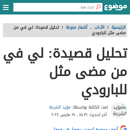
الرئيسية
/
الآداب
،
أشعار منوعة
/
تحليل قصيدة: لي في من
مضى مثل للبارودي
تحليل قصيدة: لي في
من مضى مثل
للبارودي
مؤيد الشرعة
تمت الكتابة بواسطة:
آخر تحديث:
١٥:٣١ ، ١٩ مارس ٢٠٢٢
أضف موضوع كمصدر مفضل في جوجل