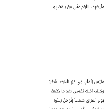
فَلْيَصْرِفِ اللَّوْمَ عَنِّي مَنْ بَرِمْتُ بِهِ
فَلَيْسَ لِلْقَلْبِ فِي غَيْرِ الْهَوَى شُغُلُ
وَكَيْفَ أَمْلِكُ نَفْسِي بَعْدَ مَا ذَهَبَتْ
يَوْمَ الْفِرَاقِ شَعَاعاً إِثْرَ مَنْ رَحَلُوا