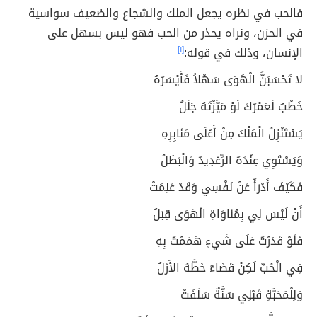
فالحب في نظره يجعل الملك والشجاع والضعيف سواسية
في الحزن، ونراه يحذر من الحب فهو ليس بسهل على
الإنسان، وذلك في قوله:
[١]
لا تَحْسَبَنَّ الْهَوَى سَهْلاً فَأَيْسَرُهُ
خَطْبٌ لَعَمْرُكَ لَوْ مَيَّزْتَهُ جَلَلُ
يَسْتَنْزِلُ الْمَلْكَ مِنْ أَعْلَى مَنَابِرِهِ
وَيَسْتَوِي عِنْدَهُ الرِّعْدِيدُ وَالْبَطَلُ
فَكَيْفَ أَدْرَأُ عَنْ نَفْسِي وَقَدْ عَلِمَتْ
أَنْ لَيْسَ لِي بِمُنَاوَاةِ الْهَوَى قِبَلُ
فَلَوْ قَدَرْتُ عَلَى شَيءٍ هَمَمْتُ بِهِ
فِي الْحُبِّ لَكِنْ قَضَاءٌ خَطَّهُ الأَزَلُ
وَلِلْمَحَبَّةِ قَبْلِي سُنَّةٌ سَلَفَتْ