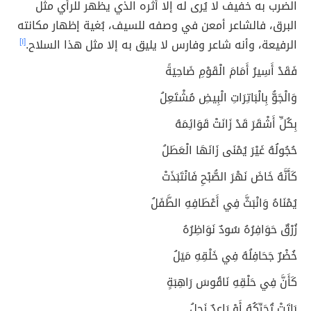
الضرب به خفيف لا يُرى له إلا أثره الذي يظهر للرأي مثل
البرق، فالشاعر أمعن في وصفه للسيف، بُغية إظهار مكانته
الرفيعة، وأنه شاعر وفارس لا يليق به إلا مثل هذا السلاح.
[١]
فَقَدْ أَسِيرُ أَمَامَ الْقَوْمِ ضَاحِيَةً
وَالْجَوُّ بِالْبَاتِرَاتِ الْبِيضِ مُشْتَعِلُ
بِكُلِّ أَشْقَرَ قَدْ زَانَتْ قَوَائِمَهُ
حُجُولُهُ غَيْرَ يُمْنَى زَانَهَا الْعَطَلُ
كَأَنَّهُ خَاضَ نَهْرَ الصُّبْحِ فَانْتَبَذَتْ
يُمْنَاهُ وَانْبَثَّ فِي أَعْطَافِهِ الطَّفَلُ
زُرْقٌ حَوَافِرُهُ سُودٌ نَوَاظِرُهُ
خُضْرٌ جَحَافِلُهُ فِي خَلْقِهِ مَيَلُ
كَأَنَّ فِي حَلْقِهِ نَاقُوسَ رَاهِبَةٍ
بَاتَتْ تُحَرِّكُهُ أَوْ رَاعِدٌ زَجِلُ