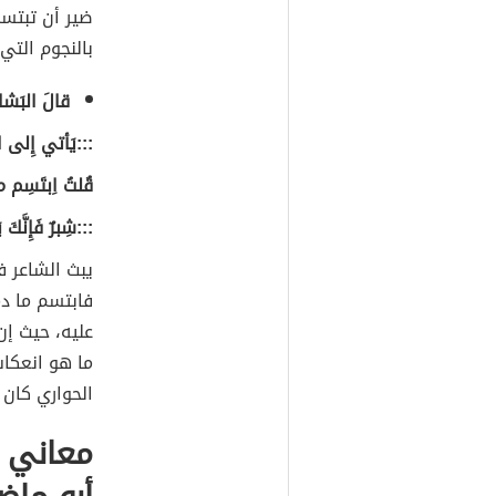
ضير أن تبتس
بالنجوم الت
قالَ البَشاش
:::يَأتي إِلى ال
قُلتُ اِبتَسِم م
:::شِبرٌ فَإِنَّكَ 
يبث الشاعر ف
فابتسم ما دم
عليه، حيث إن
ما هو انعكا
الحواري كان 
معاني م