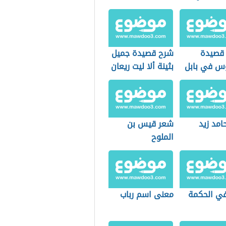
 قصيدة
شرح قصيدة جميل
س في بابل
بثينة ألا ليت ريعان
الشباب
امد زيد
شعر قيس بن
الملوح
ي الحكمة
معنى اسم رباب