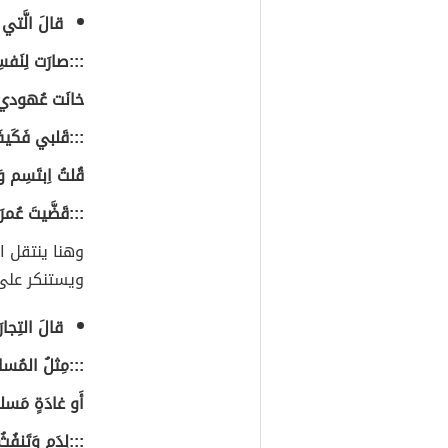
قالَ الَّت
:::صارَت لِنَفس
خانَت عُهودي بَ
:::قَلبي فَكَيفَ
قُلتُ اِبتَسِم و
:::قَضَّيتَ عُمرَكَ
وهنا ينتقل ا
ويستنكر على 
قالَ التِجار
:::مِثلُ المُسافِ
أَو غادَةٍ مَسلو
:::لِدَمٍ وَتَنفُث