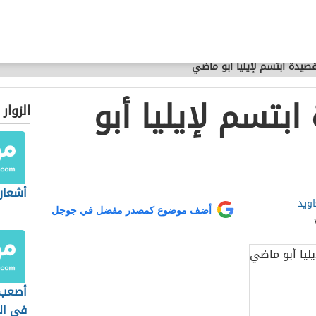
صيدة ابتسم لإيليا أبو ماضي
بتسم لإيليا أبو
الزوار
أشعار
اويد
أضف موضوع كمصدر مفضل في جوجل
أصعب 
في الل