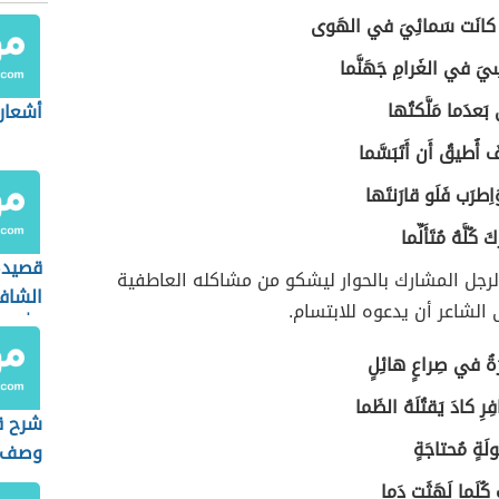
ي كانَت سَمائِيَ في الهَوى
ِيَ في الغَرامِ جَهَنَّما
عدَما مَلَّكتُها
أشعار
 أُطيقُ أَن أَتَبَسَّما
َاِطرَب فَلَو قارَنتَها
 كُلَّهُ مُتَأَلِّما
قصيدة
لرجل المشارك بالحوار ليشكو من مشاكله العاطفية
الشاف
الشاعر أن يدعوه للابتسام.
الله
َةُ في صِراعٍ هائِلٍ
رِ كادَ يَقتُلَهُ الظَما
شرح ق
لَةٍ مُحتاجَةٍ
وصف ا
ُ كُلَما لَهَثَت دَما