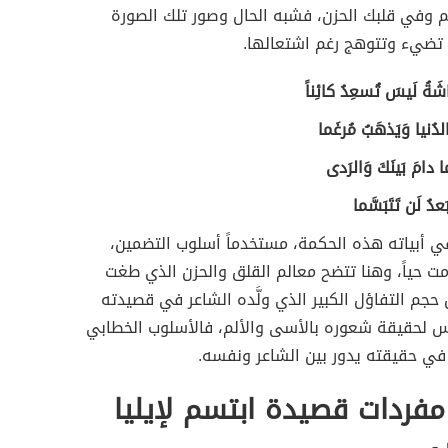
م وفي قلبك الحزن، فشبه الحال وصور تلك الصورة
ي تضيء وتتوهج رغم اشتعالها.
َةُ لَيسَ تُسعِدُ كائِناً
دُنيا وَيَذهَبُ مُرغَما
ا دامَ بَينَكَ وَالرَدى
بَعدُ لَن تَتَبَسَّما
ي أبياته هذه الحكمة، مستخدماً أسلوب التضمين،
ت حياً، وهنا تتضح معالم القلق والحزن الذي طغت
 حجم التفاؤل الكبير الذي ولَّده الشاعر في قصيدته
س لحقيقة شعوره بالأسى والألم، فالأسلوب الخطابي
في حقيقته يدور بين الشاعر ونفسه.
فردات قصيدة ابتسم لإيليا