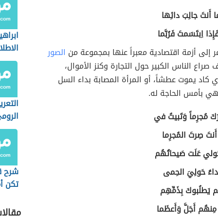
ا أَنتَ جالِبَ دائِها
ِذا اِبتَسَمتَ فَرُبَّما
ابراهي
الاطلا
 إلى أزمة اقتصادية معبراً عنها بمجموعة من
الصور
ف
صراع الناس الكبير حول التجارة وكنز الأموال،
ي كاد يموت عطشاً، أو المرأة المصابة بداء السل
هي بأمس الحاجة له.
التعري
الروم
رُكَ مُجرِماً وَتَبيتُ في
َ أَنتَ صِرتَ المُجرِما
ولي عَلَت صَيحاتُهُم
شرح ق
أَعداءُ حَولِيَ الحِمى
تكن أ
م يَطلُبوكَ بِذَمِّهِم
المنى
مِنهُم أَجَلَّ وَأَعظَما
مقالا