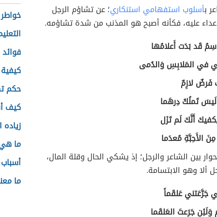
ر ب
أسلوب استفهامي استنكاري
؛ عن تشاؤم الرجل
خواطر 
عداء عليه، فكأنه أصبح هو المذنب من شدة تشاؤمه.
التعليم
ِمُ قَد بَدَت أَعلامُها
فوائد ا
ت لي في المَلابِسِ وَالدُمى
كيفية 
بِ فَرضٌ لازِمٌ
حكم ته
 لَيسَ تَملُكُ دِرهَما
كيف أس
كفيكَ أَنَّكَ لَم تَزَل
زياده 
مِنَ الأَحِبَّةِ مُعدَما
ما هي 
حوار بين الشاعر والرجل؛ إذ يشكي الحال وقلة المال،
أسباب 
ل ألا وهو الابتسامة.
ما مع
ي جَرَّعَتني عَلقَماً
 وَلَئِن جَرَعتَ العَلقَما