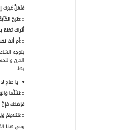
فَلَعَلَّ غَيرَكَ إِ
:::طَرَحَ الكَآبَةَ 
أَتُراكَ تَغنَمُ بِا
:::أَم أَنتَ تَخس
يتوجه الشاعر
الحزن والتحس
بها.
يا صاحِ لا خ
:::تَتَلَثَّما وَال
فَاِضحَك فَإِنّ
:::مُتَلاطِمٌ وَلِ
وفي هذا الأب