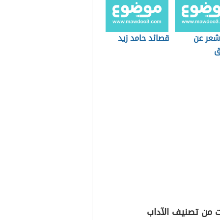
 شعر عن
قصائد حامد زيد
ق
ت من تصنيف الآداب