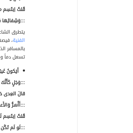
قُلتُ اِبتَسِم م
:::وَشِفائِها فَإ
يتطرق الشاعر
الفنية
، فيص
بالمسافر الذ
تسعل دماً و
أَيَكونُ غَي
:::وَجَلٍ كَأَنَّك
قالَ العِدى حَ
:::أَأُسَرُّ وَال
قُلتُ اِبتَسِم لَ
:::لَو لَم تَكُن 