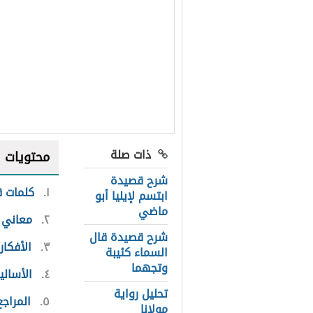
ذات صلة
محتويات
شرح قصيدة
١
كلمات ق
ابتسم لإيليا أبو
ماضي
٢
معاني 
شرح قصيدة قال
٣
الأفكار
السماء كئيبة
وتجهما
٤
الأسالي
تحليل رواية
٥
المراجع
مولانا