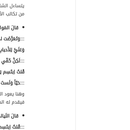
يتساءل الشاع
من تكالب الأ
قالَ المَواس
:::وَتَعَرَّضَ
وَعَلَيَّ لِلأَحبا
:::لَكِنَّ كَفّي
قُلتُ اِبتَسِم يَ
:::حَيّاً وَلَستَ 
وهنا يعود ال
فيقدم له الح
قالَ اللَيال
:::قُلتُ اِبتَسِم