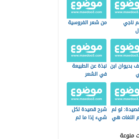
م ناجي
من شعر الفروسية
ل
ف بديوان ابن
نبذة عن الطبيعة
ي
في الشعر
الأندلسي
صيدة: لو لم
شرح قصيدة لكل
م اللغات هي
شيء إذا ما تم
نقصان
ت منوعة