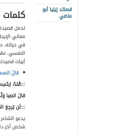
قصائد إيليا أبو
كلمات ق
ماضي
تحمل قصيدة
معاني الإيجا
في حياته، حي
النفسي، مقد
أبيات قصيدته
قالَ السَماءُ
:::قُلتُ اِبتَ
قالَ الصِبا وَلّ
:::لَن يُرجِعَ ال
يدعو الشاعر 
شخص آخر دائ