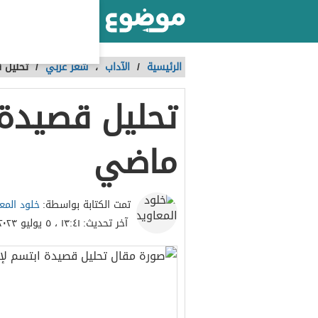
أكبر موقع عربي بالعالم
الرئيسية
/
الآداب
،
شعر عربي
/
تحليل ق
تحليل قصيدة ا
ماضي
خلود المع
تمت الكتابة بواسطة:
آخر تحديث:
١٣:٤١ ، ٥ يوليو ٢٠٢٣