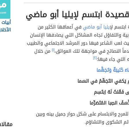
صيدة ابتسم لإيليا أبو ماضي
أبيات
 ابتسم ل
إيليا أبو ماضي
في أعماقها الكثير من
الأخلا
بية والتفاؤل تجاه المشاكل التي يصادفها الإنسان
ث لعب الشاعر فيها دور المرشد الاجتماعي والطبيب
ماً النصائح في مواجهة تلك العوائق،
[١]
من خلال
 التي جاء فيها:
[٢]
 كَئيبَةٌ وَتَجَهَّما
سِم يَكفي التَجَهّمُ في السَما
ى فَقُلتُ لَهُ اِبتَسِم
أَسَفُ الصِبا المُتَصَرِّما
للمرح والابتسام على شكل حوار جميل بينه وبين
م الشكوى والتشاؤم.
مقالا