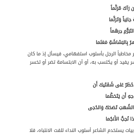
ن رَآكَ مُرَنَّماً
جانِباً وَتَرَنَّما
لتَبَرُّمِ دِرهَماً
َرُ بِالبَشاشَةِ مَغنَما
 مخاطباً الرجل بأسلوب استفهامي، فيسأل إذ ما كان
ر يفيد أو يكتسب به، أو أن الابتسامة تضر أو تخسر
َطَرٌ عَلى شَفَتَيكَ أَن
وَجهِ أَن يَتَحَطَّما
َ الشُهبَ تَضحَكُ وَالدُجى
ذا نُحِبُّ الأَنجُما
يات يستخدم الشاعر أسلوب النداء للفت الانتباه، فلا