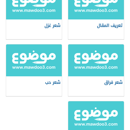
تعريف المقال
شعر غزل
شعر فراق
شعر حب