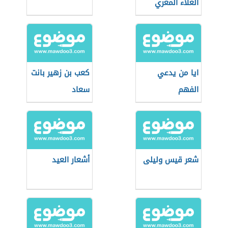
العلاء المعري
يرثي فقيها
ايا من يدعي
كعب بن زهير بانت
الفهم
سعاد
شعر قيس وليلى
أشعار العيد