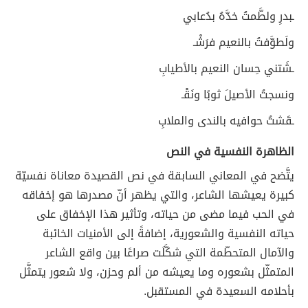
ـبدرِ ولطَّمتُ خدَّهُ بدُعابي
ولَطوَّفتُ بالنعيم فرَشْـ
ـشَتني حِسان النعيم بالأطيابِ
ونسجتُ الأصيلَ ثوبًا ونَقْـ
ـقَشتُ حوافيه بالندى والملابِ
الظاهرة النفسية في النص
يتَّضح في المعاني السابقة في نص القصيدة معاناة نفسيّة
كبيرة يعيشها الشاعر، والتي يظهر أنّ مصدرها هو إخفاقه
في الحب فيما مضى من حياته، وتأثير هذا الإخفاق على
حياته النفسية والشعورية، إضافةً إلى الأمنيات الخائبة
والآمال المتحطّمة التي شكَّلَت صراعًا بين واقع الشاعر
المتمثّل بشعوره وما يعيشه من ألم وحزن، ولا شعور يتمثَّل
بأحلامه السعيدة في المستقبل.