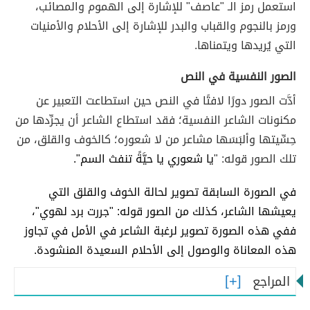
استعمل رمز الـ "عاصف" للإشارة إلى الهموم والمصائب،
ورمز بالنجوم والقباب والبدر للإشارة إلى الأحلام والأمنيات
التي يُريدها ويتمناها.
الصور النفسية في النص
أدَّت الصور دورًا لافتًا في النص حين استطاعت التعبير عن
مكنونات الشاعر النفسية؛ فقد استطاع الشاعر أن يجرِّدها من
حِسِّيتها وألبَسَها مشاعر من لا شعوره؛ كالخوف والقلق، من
تلك الصور قوله: "
يا شعوري يا حيَّةً تنفث السم".
في الصورة السابقة تصوير لحالة الخوف والقلق التي
يعيشها الشاعر، كذلك من الصور قوله: "جررت برد لهوي"،
ففي هذه الصورة تصوير لرغبة الشاعر في الأمل في تجاوز
هذه المعاناة والوصول إلى الأحلام السعيدة المنشودة.
المراجع