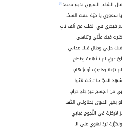
قال الشاعر السوري نديم محمد:
[١]
يا شعوري يا حيّة تنفث السمْـ
ـمَ فيجري في القلب من ألف نابِ
كبُرَت فيكَ علَّتي وتناهى
فيكَ حزني وطالَ فيكَ عذابي
أيُّ عِرقٍ لم تَلتَهِمهُ وعَظمٍ
لم ترُعهُ بعاصِفٍ أو شِهابِ
شهِدَ الحبُّ ما تركتَ لأثوا
بي من الجسمِ غيرَ جلدٍ خرابِ
لو بغيرِ الهوى يُطاولني الدَّهـ
ـرُ لأركَزتُ في النُّجومِ قِبابي
ولجَرَّرْتُ بُردَ لهوي على الـ