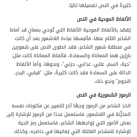
كثيرةً في النص تفصيلها تاليًا.
الألفاظ الموحية في النص
يُقصّد بالألفاظ الموحية الألفاظ التي تُوحي بمعانٍ قد أماط
الشاعر اللثام عنها، فألبَسَها عباءة اللاشعور بعد أن كانت
في منطقة شعور الشاعر، فقد انطوى النص على شعورَين
بارِزَين هما المعاناة والسعادة، فألفاظ المعاناة كانت مثل:
"حية، السم، علتي، عذابي، حزني"، ونحوها، وأما الألفاظ
الدالة على السعادة فقد كانت كثيرةً، مثل: "قبابي، البدر،
النجوم" ونحو ذلك.
الرموز الشعورية في النص
اتخذ الشاعر من الرموز وجهًا آخرَ للتعبير عن مكنونات نفسه
المخزَّنة في اللاشعور، فاستعملَ عددًا من الرموز للإشارة إلى
بعض الأمور التي يُواجهها الشاعر، فاستعمل رمز الحية
للإشارة للمشاعر القاتلة التي يُعانيها في حاضره، وكذلك