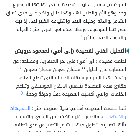
الموضوعية، فمن بداية القصيدة وحتى نهايتها الموضوع
وحد وهو الأم والحنين لها، وهذا دليل واضح على مدى تعلق
الشاعر بوالدته وحنينه إليها واشتياقه الكبير لها، إذ ثبت
على هذا الموضوع، وربطه بعدة أمور أخرى، مثل: الحياة
والموت، الصغر والكبر.
[١]
التحليل الفني لقصيدة (إلى أمي) لمحمود درويش
نُظمت قصيدة (إلى أمي) على بحر المتقارب، ومفتاحه: عن
المتقارب قال الخليل ** فعولن فعولن فعولن فعولن،
[٢]
ويُعرف هذا البحر بموسيقاه الجميلة التي تصلح للغناء،
فقارئ هذه القصيدة يتلمس الإيقاع الموسيقي وتناغم
الكلمات، والتي أكسبت القصيدة دفئًا وحركةً وخفةً.
[٣]
كما تضمنت القصيدة أساليب فنية متنوعة، مثل:
التشبيهات
والاستعارات
، فالصور الفنية وُظفت من الواقع، واتسمت
بأنّها تعبيرية، يُحاول فيها الشاعر التعبير عن مدى تعلقه