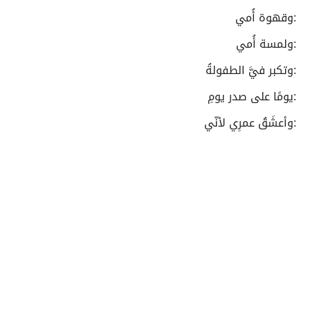
:وقهوة أُمي
:ولمسة أُمي
:وتكبر فيَّ الطفولةُ
:يومًا على صدر يومِ
:وأعشَقُ عمرِي لأنّي