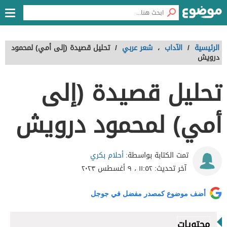
الرئيسية
/
الآداب
،
شعر عربي
/
تحليل قصيدة (إلى أمي) لمحمود
درويش
تحليل قصيدة (إلى
أمي) لمحمود درويش
أحلام بكري
تمت الكتابة بواسطة:
آخر تحديث:
١١:٥٢ ، ٩ أغسطس ٢٠٢٣
أضف موضوع كمصدر مفضل في جوجل
محتويات