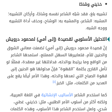
خذيني وشاحًا
تشبيه بلغ، فقد شبّه الشاعر نفسه وشاحًا، وأركان التشبيه؛
المشبه: الشاعر، والمشبه به: الوشاح، وحذف أداة التشبيه
ووجه الشبه.
التحليل الأسلوبي لقصيدة (إلى أمي) لمحمود درويش
إنّ قصيدة محمود درويش (إلى أمي) تضمنت معاني الشوق
والحنين للأم، فتعابيرها السهل الممتنع، استمدها الشاعر
من الواقع وما يرتبط بوالدته، فدلالتها غير معقدة، فمثلًا لو
تأمل القارئ بكلمة "القهوة" فإنّ مدلولها هو الحنين إلى
قهوة الصباح التي تعدها والدته، وهذا الأمر أيضًا يقع على
العديد من الكلمات، مثل: الخبز.
[٤]
كما استخدم الشاعر
الأساليب الإنشائية
في اللغة العربية،
ولكنه أكثر من أسلوب الأمر الطلبي، مثل: خذيني، غطي،
شدي، ولعل استخدم الشاعر هذا الأسلوب، وهذه الكلمات