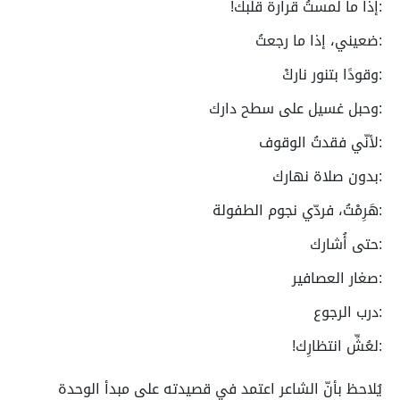
:إذا ما لمستُ قرارة قلبك!
:ضعيني، إذا ما رجعتُ
:وقودًا بتنور ناركْ
:وحبل غسيل على سطح دارك
:لأنّي فقدتُ الوقوف
:بدون صلاة نهارك
:هَرِمْتُ، فردّي نجوم الطفولة
:حتى أُشارك
:صغار العصافير
:درب الرجوع
:لعُشِّ انتظارِك!
يُلاحظ بأنّ الشاعر اعتمد في قصيدته على مبدأ الوحدة