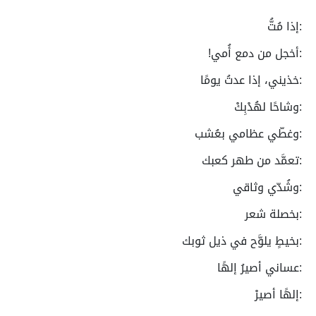
:إذا مُتُّ
:أخجل من دمع أُمي!
:خذيني، إذا عدتُ يومًا
:وشاحًا لهُدْبِكْ
:وغطّي عظامي بعُشب
:تعمَّد من طهر كعبك
:وشُدّي وثاقي
:بخصلة شعر
:بخيطٍ يلوَّح في ذيل ثوبك
:عساني أصيرُ إلهًا
:إلهًا أصيرْ