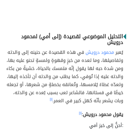
التحليل الموضوعي لقصيدة (إلى أمي) لمحمود
درويش
يُعبر
محمود درويش
في هذه القصيدة عن حنينه إلى والدته
وتفاصيلها، وما تعده من خبزٍ وقهوةٍ ولمسةٍ تحنو عليه بها،
ومن شدة حبه لها يقول إنّه متمسك بالحياة، خشيةً من بكاء
والدته عليه إذا تُوفي، كما يطلب من والدته أن تأخذه إليها،
وتعدّه غطاءً يُلامسها، وتُعانقه بخصلةٍ من شعرها، أو تجعله
خيطًا في فستانها، فالشاعر تعب بسبب بُعده عن والدته،
وبات يشعر بأنّه كهل كبير في العمر.
[١]
يقول محمود درويش:
[١]
:أحنُّ إلى خبز أمي