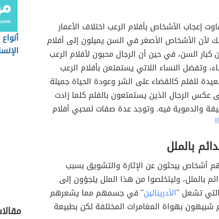
وت إعجاب الأشخاص بأفلام الرعب اختلاف الأعمار
أنواع 
ك لأن الأشخاص الأصغر في السن يميلون إلى أفلام
الإنسا
ن كبار السن، في حين أن الرجال محبون لأفلام الرعب
اء، وتفضل النساء اللاتي يستمتعن بأفلام الرعب
عيدة للفلم كالقضاء على الشر وعودة الحياة جميلة
ى عكس الرجال الذين يستمتعون بالفلم كلما زادت
يفة والدموية فيه. وتوجد عدة صفات لمحبي أفلام
[١
دائم بالملل
هم أشخاص يبحثون عن الإثارة والتشويق بسبب
م بالملل، وليتخلصوا من هذا الملل يلجؤون إلى
التي تشعل "
الأدرينالين
" في جسمهم مما يشعرهم
م شبيهون بهواة المغامرات المختلفة لكن بطبيعة
مقالا