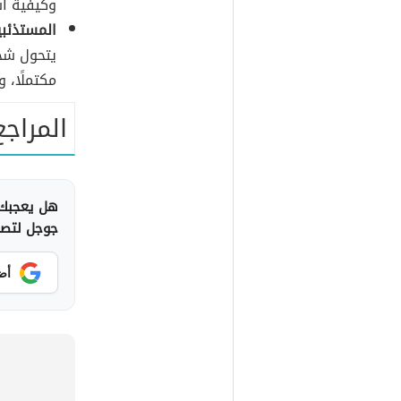
وكيفية است
المستذئبي
يتحول شخ
مكتملًا، و
المراجع
هل يعجبك 
جوجل لتصلك
أض