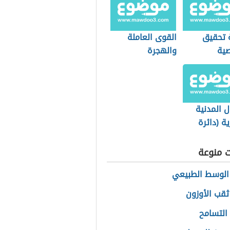
 تحقيق
القوى العاملة
ية
والهجرة
ل المدنية
ة (دائرة
ة)
ت منوعة
الوسط الطبيعي
ثقب الأوزون
التسامح