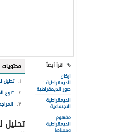
اقرأ أيضاً
محتويات
اركان
١
تحليل ل
الديمقراطية :
صور الديمقراطية
٢
تنوع ال
الديمقراطية
٣
المراجع
الاجتماعية
مفهوم
تحليل ل
الديمقراطية
ومعناها