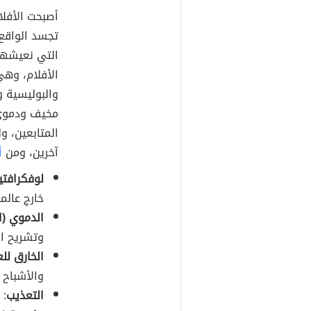
أصبحت الأفلام
تجسد الواقع 
التي نعيشها
الأفلام، وهي
والبوليسية و
مخيف ودموي 
المتابعين، 
آخرين، ومن
أ
لوفكرافتي
خارج عالمن
الدموي (ا
وتشريح الج
الخارق لل
والأشباح و
التعذيب
: 