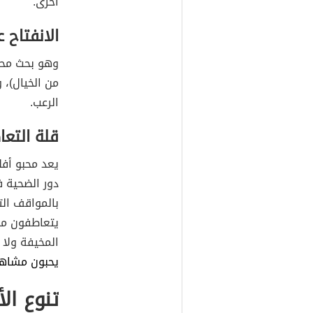
أخرى.
الانفتاح 
وهو بحث محبي
من الخيال)، و
الرعب.
قلة التع
يعد محبو أفل
دور الضحية 
بالمواقف ال
يتعاطفون مع
المخيفة ولا 
يحبون مشاهد
تنوع الأ