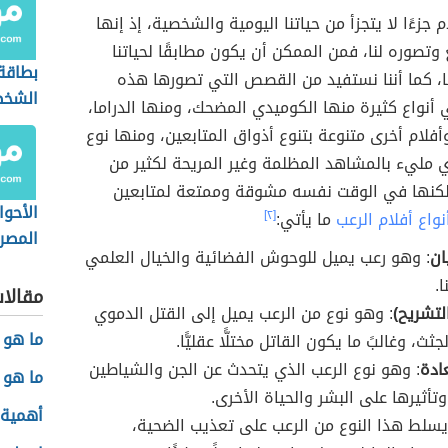
 جزءًا لا يتجزأ من حياتنا اليومية والشخصية، إذ إنها
وتصوره لنا، فمن الممكن أن يكون مطابقًا لحياتنا
بطاقة
، كما أننا نستفيد من القصص التي تصورها هذه
الشخص
 أنواع كثيرة منها الكوميدي المضحك، ومنها الدراما،
أفلام أخرى متنوعة بتنوع أذواق المتابعين، ومنها نوع
مليء بالمشاهد المظلمة وغير المريحة لكثير من
ولكنها في الوقت نفسه مشوقة وممتعة لمتابعين
الأحوا
نواع أفلام الرعب
ما يأتي:
[٢]
المصري
ان
: وهو رعب يميل للوحوش الفضائية والخيال العلمي
حكومي
ا.
مقالا
لتشريح)
: وهو نوع من الرعب يميل إلى القتل الدموي
ما هو 
ثث، وغالبً ما يكون القاتل مختلًّا عقليًّا.
عادة
: وهو نوع الرعب الذي يتحدث عن الجن والشياطين
ما هو 
تأثيرها على البشر والحياة الأخرى.
أهمية 
يسلط هذا النوع من الرعب على تعذيب الضحية،