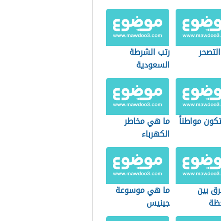
التصحر
رتب الشرطة
السعودية
كون مواطناً
ما هي مخاطر
الكهرباء
رق بين
ما هي موسوعة
حظة
جينيس
نتاج