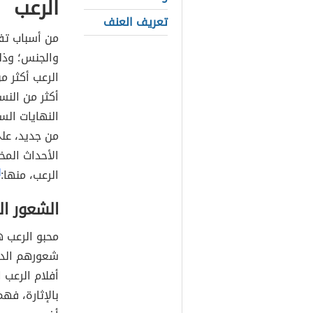
الرعب
تعريف العنف
من أسباب تفا
والجنس؛ وذل
الرعب أكثر م
أكثر من النس
النهايات الس
من جديد، عل
الأحداث المخ
الرعب، منها:
]
الشعور ال
محبو الرعب 
شعورهم الدائ
أفلام الرعب 
بالإثارة، فه