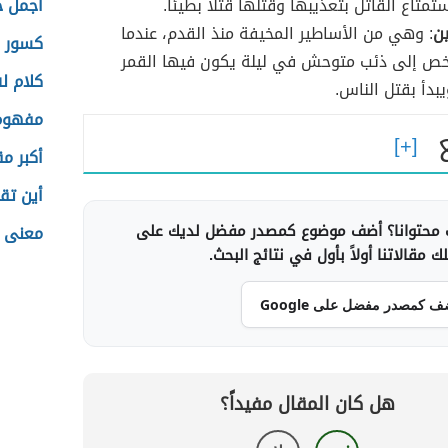
متاع القاتل بتعذيبها وقتلها قتلًا بطيئًا.
اجمل ح
ن
: وهي من الأساطير المخيفة منذ القدم، عندما
كسور ا
ص إلى ذئب متوحش في ليلة يكون فيها القمر
كلام ل
يبدأ بقتل الناس.
مفهوم 
أكبر مق
أين تق
محتوانا؟ أضف موضوع كمصدر مفضل لديك على
معنى 
 مقالاتنا أولاً بأول في نتائج البحث.
ف كمصدر مفضل على Google
هل كان المقال مفيداً؟