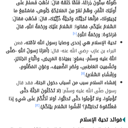
طُولُهُ سِتُّونَ ذِراعًا، فَلَمَّا خَلَقَهُ قالَ: اذْهَبْ فَسَلِّمْ علَى
أُولَئِكَ النَّفَرِ، وهُمْ نَفَرٌ مِنَ المَلائِكَةِ جُلُوسٌ، فاسْتَمِعْ ما
يُجِيبُونَكَ، فإنَّها تَحِيَّتُكَ وتَحِيَّةُ ذُرِّيَّتِكَ، قالَ: فَذَهَبَ فقالَ:
السَّلامُ علَيْكُم، فقالوا: السَّلامُ عَلَيْكَ ورَحْمَةُ اللهِ، قالَ
فَزادُوهُ: ورَحْمَةُ اللهِ).
[١٠]
تحية الإسلام هي إحدى وصايا رسول الله لأمّته،
فعن
البراء بن عازب -رضي الله عنه- قال:
(أَمَرَنَا رَسولُ اللهِ -صَلَّى
اللهُ عليه وسلَّمَ- بسَبْعٍ: بعِيَادَةِ المَرِيضِ، واتِّبَاعِ الجَنَائِزِ،
وتَشْمِيتِ العَاطِسِ، ونَصْرِ الضَّعِيفِ، وعَوْنِ المَظْلُومِ،
وإفْشَاءِ السَّلَامِ).
[١١]
إفشاء السلام سبب من أسباب دخول الجنة،
فقد قال
رسول صلّى الله عليه وسلّم:
(لا تَدْخُلُونَ الجَنَّةَ حتَّى
تُؤْمِنُوا، ولا تُؤْمِنُوا حتَّى تَحابُّوا، أوَلا أدُلُّكُمْ علَى شيءٍ إذا
فَعَلْتُمُوهُ تَحابَبْتُمْ؟ أفْشُوا السَّلامَ بيْنَكُمْ).
[١٢]
فوائد تحية الإسلام