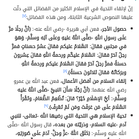
إنّ لإلقاء التحية في الإسلام الكثير من الفضائل التي دلّت
عليها النصوص الشرعية الثابتة، ومن هذه الفضائل:
[٧]
حصول الأجر،
فعن أبي هريرة -رضي الله عنه-:
(أنَّ رجلًا مرَّ
علَى رسولِ اللهِ -صلَّى اللهُ عليهِ وعلَى آلِه وسلَّمَ- وَهوَ
في مجلسٍ فقالَ: السَّلامُ عليكم فقالَ عشرُ حسَناتٍ فمرَّ
رجلٌ آخرُ فقالَ: السَّلامُ عليكُم ورحمةُ اللهِ فقالَ عِشرونَ
حسنةً فمرَّ رجلٌ آخرُ فقالَ السَّلامُ عليكم ورحمةُ اللهِ
وبرَكاتُهُ فقالَ ثلاثونَ حسنةً).
[٨]
إلقاء السلام من أفضل الأعمال،
فعن عبد الله بن عمرو
رضي الله عنهما:
(أنَّ رَجُلًا سَأَلَ النبيَّ -صَلَّى اللهُ عليه
وسلَّمَ-: أيُّ الإسْلَامِ خَيْرٌ؟ قالَ: تُطْعِمُ الطَّعَامَ، وتَقْرَأُ
السَّلَامَ علَى مَن عَرَفْتَ ومَن لَمْ تَعْرِفْ).
[٩]
تحية الإسلام هي التحية التي رضيها الله -تعالى- للنبي
آدم -عليه السلام- وذريّته من بعده،
قال رسول الله -صلّى
الله عليه وسلّم-:
(خَلَقَ اللهُ -عزَّ وجلَّ- آدَمَ علَى صُورَتِهِ،