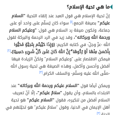
ما هي تحية الإسلام؟
إنّ تحية الإسلام هي قول العبد عند إلقاء التحية
"السلام
عليكم"
بصيغة الجمع،
[١]
سواء كان يُسلّم على واحد أو على
جماعة، وتكون صيغة رد السلام هي قول:
"وعليكم السلام
ورحمة الله وبركاته"،
وقد زيد في الرد الرحمة والبركة لقول
الله -عزّ وجلّ- في كتابه الكريم:
{وَإِذَا حُيِّيتُم بِتَحِيَّةٍ فَحَيُّوا
بِأَحْسَنَ مِنْهَا أَوْ رُدُّوهَا ۗ إِنَّ اللهَ كَانَ عَلَىٰ كُلِّ شَيْءٍ حَسِيبًا}،
[٢]
فيمكن الاقتصار على "وعليكم السلام" ولكنّ الزيادة فيها
أفضل وأحسن وأكمل، وهذه الصيغة هي تحية رسول الله
-صلّى الله عليه وسلّم- والسلف الكرام.
[٣]
ويمكن أيضًا قول
"السلام عليكم ورحمة الله وبركاته"
عند
الابتداء بالسلام، وأن يقول
"سلامٌ عليكم"،
إلّا أنّ تعريف
السلام أفضل من تنكيره، فقول
"السلام عليكم"
هو تحية
أهل الإيمان في الدنيا، وقول "سلامٌ عليكم" هو تحيّتهم في
الجنة.
[٣]