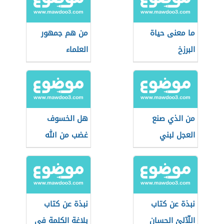
ما معنى حياة
من هم جمهور
البرزخ
العلماء
من الذي صنع
هل الخسوف
العجل لبني
غضب من الله
اسرائيل
نبذة عن كتاب
نبذة عن كتاب
اللّآلئ الحسان
بلاغة الكلمة في