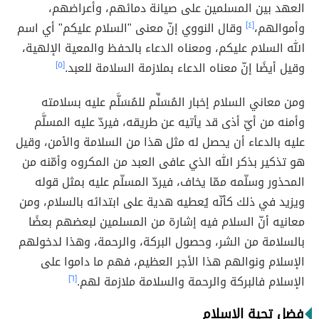
العهد بين المسلمين على صيانة دمائهم، وأعراضهم،
وأموالهم،
[٤]
وقال النووي إنّ معنى "السلام عليكم" أي اسم
الله السلام عليكم، ومعناه الدعاء بالحفظ والمعية الإلهية،
وقيل أيضًا إنّ معناه الدعاء بملازمة السلامة للعبد.
[٥]
ومن معاني السلام إخبار المُسَلِّم للمُسَلَّم عليه بسلامته
وأمنه من أيّ أذى قد يأتيه عن طريقه، فيردّ عليه المسلَّم
عليه بالدعاء أن يحصل له مثل هذا من السلامة والأمن، وقيل
هو تذكير بذكر الله الذي عافى العبد من المكروه وأمّنه من
المحذور وسلّمه ممّا يخاف، فيردّ المسلّم عليه بمثل قوله
ويزيد في ذلك كأنّه يُعطيه هدية على ابتدائه بالسلام، ومن
معانيه أنّ السلام فيه إشارة من المسلمين لبعضهم بعضًا
بالسلامة من الشر، وحصول البركة، والرحمة، وهذا لدخولهم
الإسلام ونوالهم هذا الأجر العظيم، فهم ما داموا على
الإسلام فالبركة والرحمة والسلامة ملازمة لهم.
[٦]
فضل تحية الإسلام