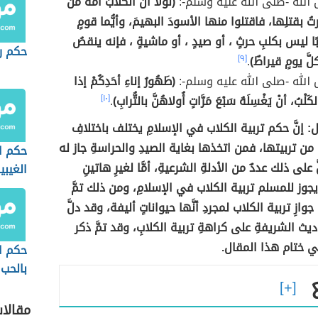
الله -صلى الله عليه وسلم-:
(لولا أن الكلابَ أمةٌ من
تُ بقتلِها، فاقتلوا منها الأسودَ البهيمَ، وأيُّما قومٍ
ًا ليس بكلبِ حرثٍ ، أو صيدٍ ، أو ماشيةٍ ، فإنه ينقصُ
حكم ر
َّ يومٍ قيراطٌ)
.
[٩]
الله -صلى الله عليه وسلم-:
(طَهُورُ إناءِ أحَدِكُمْ إذا
لْبُ، أنْ يَغْسِلَهُ سَبْعَ مَرَّاتٍ أُولاهُنَّ بالتُّرابِ)
.
[١٠]
 إنَّ حكم تربية الكلاب في الإسلامِ يختلف باختلافِ
 من تربيتها، فمن اتخذها بغاية الصيدِ والحراسةِ جاز له
حكم ا
على ذلك عددٌ من الأدلةِ الشرعيةِ، أمَّا لغيرِ هاتينِ
الغيبي
 يجوز للمسلم تربية الكلاب في الإسلامِ، ومن ذلك تمَّ
جوازِ تربية الكلاب لمجردِ أنَّها حيواناتٍ أليفة، وقد دلَّ
ديث الشريفةِ على كراهةِ تربية الكلابِ، وقد تمَّ ذكر
ي ختام هذا المقال.
حكم ا
بالحب
مقالا