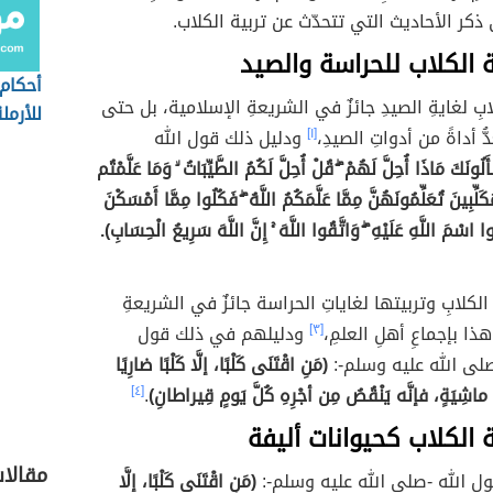
ذكر الأحاديث التي تتحدّث عن تربية الكلاب.
 الكلاب للحراسة والصيد
أحكام
كلابِ لغايةِ الصيدِ جائزٌ في الشريعةِ الإسلامية، بل حتى
للأرمل
ُّ أداةً من أدواتِ الصيدِ،
[١]
ودليل ذلك قول الله
َلُونَكَ مَاذَا أُحِلَّ لَهُمْ ۖ قُلْ أُحِلَّ لَكُمُ الطَّيِّبَاتُ ۙ وَمَا عَلَّمْتُم
كَلِّبِينَ تُعَلِّمُونَهُنَّ مِمَّا عَلَّمَكُمُ اللَّهُ ۖ فَكُلُوا مِمَّا أَمْسَكْنَ
وا اسْمَ اللَّهِ عَلَيْهِ ۖ وَاتَّقُوا اللَّهَ ۚ إِنَّ اللَّهَ سَرِيعُ الْحِسَابِ).
لكلابِ وتربيتها لغاياتِ الحراسة جائزٌ في الشريعةِ
ذا بإجماعِ أهلِ العلمِ،
[٣]
ودليلهم في ذلك قول
لى الله عليه وسلم-:
(مَنِ اقْتَنَى كَلْبًا، إلَّا كَلْبًا ضارِيًا
بَ ماشِيَةٍ، فإنَّه يَنْقُصُ مِن أجْرِهِ كُلَّ يَومٍ قِيراطانِ)
.
[٤]
 الكلاب كحيوانات أليفة
مقالا
ول الله -صلى الله عليه وسلم-:
(مَنِ اقْتَنَى كَلْبًا، إلَّا