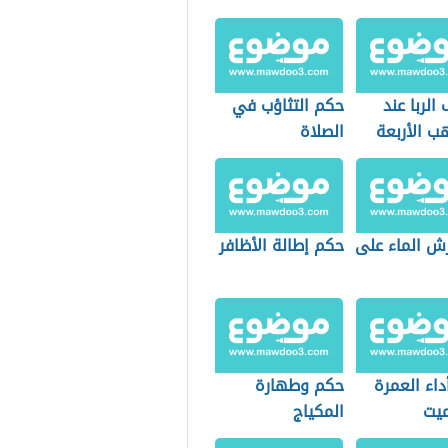
الربا عند
حكم التثاؤب في
ب الأربعة
الصلاة
ش الماء على
حكم إطالة الأظافر
اء العمرة
حكم وطهارة
ميت
المكياج