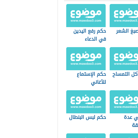
بغ الشعر
حكم رفع اليدين
في الدعاء
كل التمساح
حكم الإستماع
للأغاني
 عدة
حكم لبس البنطال
قة