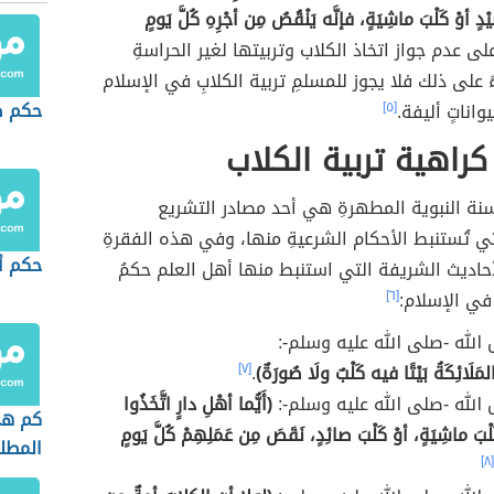
صَيْدٍ أوْ كَلْبَ ماشِيَةٍ، فإنَّه يَنْقُصُ مِن أجْرِهِ كُلَّ يَومٍ
ى عدم جواز اتخاذ الكلاب وتربيتها لغير الحراسةِ
ءً على ذلك فلا يجوز للمسلمِ تربية الكلابِ في الإسلام
حكم ص
يواناتٍ أليفة.
[٥]
كراهية تربية الكلاب
السنة النبوية المطهرةِ هي أحد مصادر التشريع
ي تُستنبط الأحكام الشرعيةِ منها، وفي هذه الفقرةِ
حكم أ
لأحاديث الشريفة التي استنبط منها أهل العلم حكمُ
 في الإسلام:
[٦]
الله -صلى الله عليه وسلم-:
المَلَائِكَةُ بَيْتًا فيه كَلْبٌ ولَا صُورَةٌ)
.
[٧]
الله -صلى الله عليه وسلم-:
(أَيُّما أهْلِ دارٍ اتَّخَذُوا
كم هي
 كَلْبَ ماشِيَةٍ، أوْ كَلْبَ صائِدٍ، نَقَصَ مِن عَمَلِهِمْ كُلَّ يَومٍ
المطل
[٨]