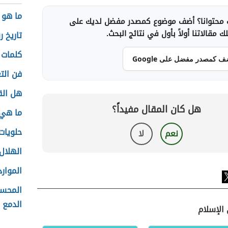
ما هو 
محتوانا؟ أضف موضوع كمصدر مفضل لديك على
 مقالاتنا أولاً بأول في نتائج البحث.
تاريخ ر
كلمات 
ف كمصدر مفضل على Google
فن الت
هل الق
هل كان المقال مفيداً؟
ما هي 
حلويات
نعم
لا
الهلال 
الموارد
المحسن
الدمع
 الإسلام