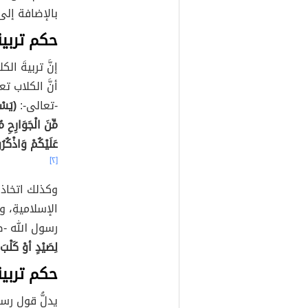
بالإضافة إلى 
حكم تربية
إنَّ تربيةَ ال
أنَّ الكلاب تعد
-تعالى-:
(يَسْأ
مِّنَ الْجَوَارِحِ مُ
عَلَيْكُمْ وَاذْكُرُ
[٢]
وكذلك اتخاذ ا
الإسلاميةِ، وه
رسول الله -ص
لِصَيْدٍ أوْ كَلْ
حكم تربية
يدلُّ قول رس