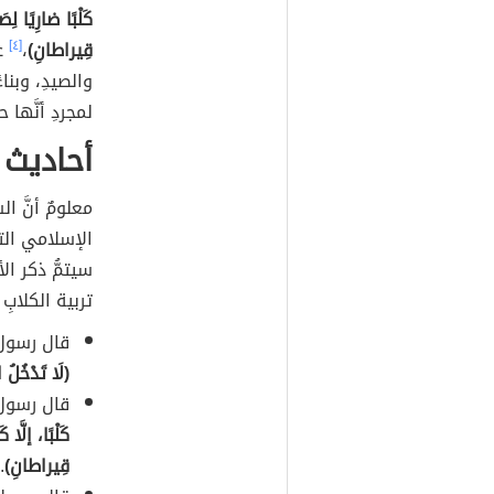
كَلْبًا ضارِيًا لِ
قِيراطانِ)
،
[٤]
عل
والصيدِ، وبنا
لمجردِ أنَّها ح
أحاديث 
معلومٌ أنَّ 
الإسلامي الت
سيتمُّ ذكر ا
تربية الكلابِ
قال رسول 
(لَا تَدْخُلُ 
قال رسول 
كَلْبًا، إلَّا
قِيراطانِ)
.