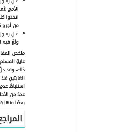
قال رسول 
الأممِ لأمر
اتخذوا كلب
من أجرهِ كل
قال رسول 
ولَغَ فيه الكَ
ملخص المقال:
غايةِ المسلمِ
ذلك، وقد دلَّ 
الغايتينِ فلا
استنباطُ عدمِ 
عددٌ من الأحا
بعضًا منها ف
المراجع