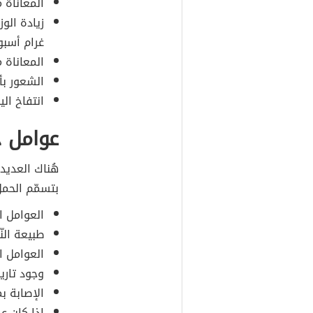
المعاناة 
غرام أسبوعي
المعاناة 
الشعور بأ
انتفاخ الي
عوامل خ
هُناك العديد
بتسمّم الحمل
العوامل ا
طبيعة النّ
العوامل ال
وجود تاري
الإصابة ب
إذا كان ع