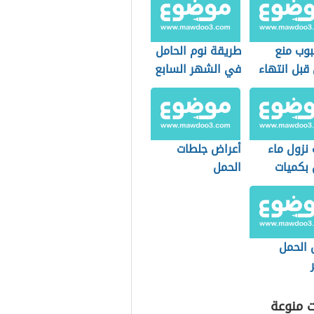
بوب منع
طريقة نوم الحامل
قبل انتهاء
في الشهر السابع
ط
نزول ماء
أعراض جلطات
 بكميات
الحمل
 الحمل
ت منوعة