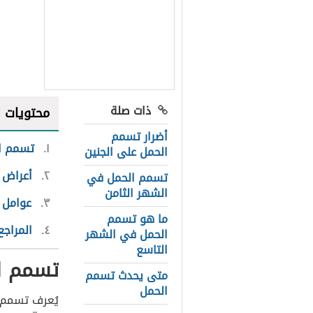
ذات صلة
محتويات
أضرار تسمم
١
تسمم ال
الحمل على الجنين
٢
أعراض 
تسمم الحمل في
الشهر الثامن
٣
عوامل 
ما هو تسمم
٤
المراجع
الحمل في الشهر
التاسع
تسمم ا
متى يحدث تسمم
الحمل