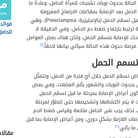
الحالة بحدوث نوبات تشنجات للمرأة الحامل، وعادةً ما
لحمل بعد الإصابة بمقدّمات الارتعاج المعروفة
بمصطلح ما قبل تسمّم الحمل (بالإنجليزية: Preeclampsia)، وهي
فوائد 
ترتبط بارتفاع ضغط دم الحامل، وفي الحقيقة لا
للحامل
دّد للإصابة بتسمّم الحمل، ولكن هناك بعض العوامل
 فرصة حدوث هذه الحالة سيأتي بيانها لاحقاً.
[١]
تسمم الحمل
ض تسمّم الحمل خلال أيّ فترة من الحمل، وتتمثّل
 بحدوث النوبات والشعور بألم العضلات، وفي بعض
كون أعراض الإصابة بمرحلة ما قبل تسمّم الحمل
 لا يتم اكتشافها وتشخيصها حتى تتطوّر لمرحلة
، لذلك يجب على الحامل متابعة وقياس ضغط الدم
صات اللازمة بشكلٍ دوري، ومن أعراض الإصابة بما قبل
ما يأتي:
[٢]
مقالا