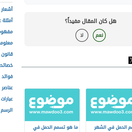
أشعار 
أمثلة 
هل كان المقال مفيداً؟
مفهوم 
نعم
لا
معلوما
قانون 
خصائص 
فوائد 
عناصر 
عبارات 
الرسم 
 الحمل في الشهر
ما هو تسمم الحمل في