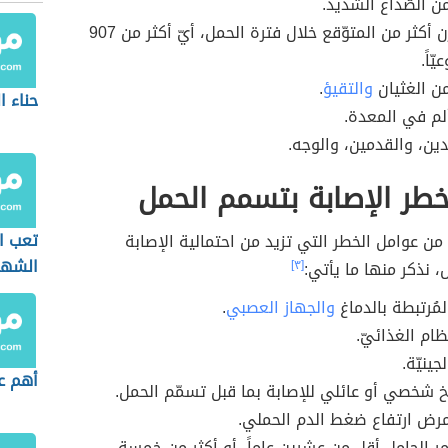
من الصّداع الشديد.
زيادة الوزن أكثر من المتوّقع خلال فترة الحمل، أيّ أكثر من 907
ّاً.
من الغثيان
والتقيؤ
.
حناء ا
لم في المعدة.
دين، والقدمين، والوجه.
طر الإصابة بتسمم الحمل
تعب ا
 من عوامل الخطر التي تزيد من احتمالية الإصابة
الشهر
، نذكر منها ما يأتي:
[٣]
لمُرتبطة بالدماغ
والجهاز العصبي
.
ظام الغذائيّ.
جينيّة.
أهم ع
خ شخصي أو عائلي للإصابة بما قبل تسمّم الحمل.
مرض ارتفاع ضغط الدم الحملي.
مر الحامل أقل من عشرين عاماً، أو أكثر من خمسة