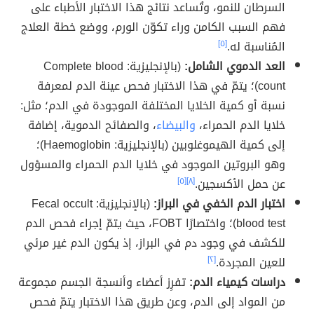
السرطان للنمو، وتُساعد نتائج هذا الاختبار الأطباء على
فهم السبب الكامن وراء تكوّن الورم، ووضع خطة العلاج
المُناسبة له.
[٥]
العد الدموي الشامل:
(بالإنجليزية: Complete blood
count)؛ يتمّ في هذا الاختبار فحص عينة الدم لمعرفة
نسبة أو كمية الخلايا المختلفة الموجودة في الدم؛ مثل:
خلايا الدم الحمراء،
والبيضاء
، والصفائح الدموية، إضافة
إلى كمية الهيموغلوبين (بالإنجليزية: Haemoglobin)؛
وهو البروتين الموجود في خلايا الدم الحمراء والمسؤول
عن حمل الأكسجين.
[٨]
[٥]
اختبار الدم الخفي في البراز:
(بالإنجليزية: Fecal occult
blood test)؛ واختصارًا FOBT، حيث يتمّ إجراء فحص الدم
للكشف في وجود دم في البراز، إذ يكون الدم غير مرئي
للعين المجردة.
[٢]
دراسات كيمياء الدم:
تفرِز أعضاء وأنسجة الجسم مجموعة
من المواد إلى الدم، وعن طريق هذا الاختبار يتمّ فحص