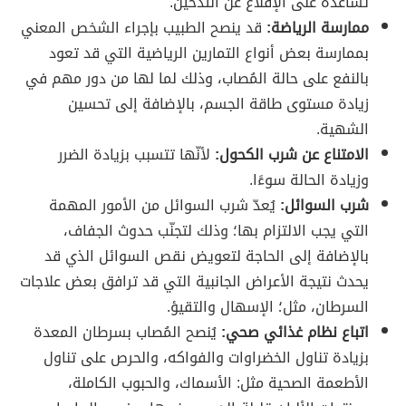
تُساعده على الإقلاع عن التدخين.
ممارسة الرياضة:
قد ينصح الطبيب بإجراء الشخص المعني
بممارسة بعض أنواع التمارين الرياضية التي قد تعود
بالنفع على حالة المُصاب، وذلك لما لها من دور مهم في
زيادة مستوى طاقة الجسم، بالإضافة إلى تحسين
الشهية.
الامتناع عن شرب الكحول:
لأنّها تتسبب بزيادة الضرر
وزيادة الحالة سوءًا.
شرب السوائل:
يُعدّ شرب السوائل من الأمور المهمة
التي يجب الالتزام بها؛ وذلك لتجنّب حدوث الجفاف،
بالإضافة إلى الحاجة لتعويض نقص السوائل الذي قد
يحدث نتيجة الأعراض الجانبية التي قد ترافق بعض علاجات
السرطان، مثل؛ الإسهال والتقيؤ.
اتباع نظام غذائي صحي:
يُنصح المُصاب بسرطان المعدة
بزيادة تناول الخضراوات والفواكه، والحرص على تناول
الأطعمة الصحية مثل: الأسماك، والحبوب الكاملة،