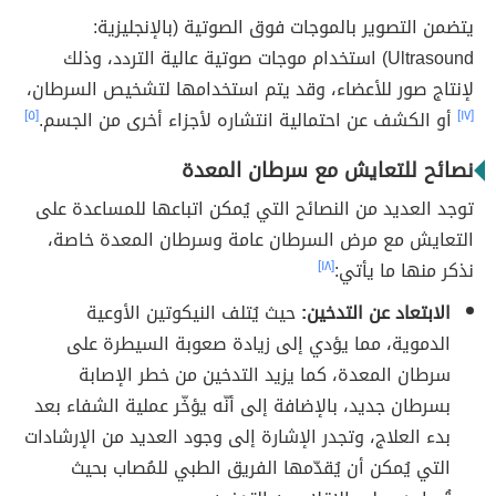
يتضمن التصوير بالموجات فوق الصوتية (بالإنجليزية:
Ultrasound) استخدام موجات صوتية عالية التردد، وذلك
لإنتاج صور للأعضاء، وقد يتم استخدامها لتشخيص السرطان،
[١٧]
أو الكشف عن احتمالية انتشاره لأجزاء أخرى من الجسم.
[٥]
نصائح للتعايش مع سرطان المعدة
توجد العديد من النصائح التي يُمكن اتباعها للمساعدة على
التعايش مع مرض السرطان عامة وسرطان المعدة خاصة،
نذكر منها ما يأتي:
[١٨]
الابتعاد عن التدخين:
حيث يُتلف النيكوتين الأوعية
الدموية، مما يؤدي إلى زيادة صعوبة السيطرة على
سرطان المعدة، كما يزيد التدخين من خطر الإصابة
بسرطان جديد، بالإضافة إلى أنّه يؤخّر عملية الشفاء بعد
بدء العلاج، وتجدر الإشارة إلى وجود العديد من الإرشادات
التي يُمكن أن يُقدّمها الفريق الطبي للمُصاب بحيث