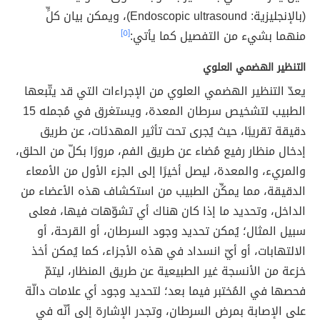
(بالإنجليزية: Endoscopic ultrasound)، ويمكن بيان كلٍّ
منهما بشيء من التفصيل كما يأتي:
[٥]
التنظير الهضمي العلوي
يعدّ التنظير الهضمي العلوي من الإجراءات التي قد يتّبعها
الطبيب لتشخيص سرطان المعدة، ويستغرق في مُجمله 15
دقيقة تقريبًا، حيث يُجرى تحت تأثير المهدئات، عن طريق
إدخال منظار رفيع مُضاء عن طريق الفم، مرورًا بكلّ من الحلق،
والمريء، والمعدة، ليصل أخيرًا إلى الجزء الأول من الأمعاء
الدقيقة، مما يمكِّن الطبيب من استكشاف هذه الأعضاء من
الداخل، وتحديد ما إذا كان هناك أي تشوّهات فيها، فعلى
سبيل المثال؛ يُمكن تحديد وجود السرطان، أو القرحة، أو
الالتهابات، أو أيّ انسداد في هذه الأجزاء، كما يُمكن أخذ
خزعة من الأنسجة غير الطبيعية عن طريق المنظار، ليتمّ
فحصها في المُختبر فيما بعد؛ لتحديد وجود أي علامات دالّة
على الإصابة بمرض السرطان، وتجدر الإشارة إلى أنّه في