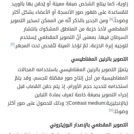
زاوية، كما يبتلع الشخص صبغة معينة أو يُحقن بها بالوريد
للمُساعدة على ظهور صور الأنسجة أو الأعضاء بشكل أكثر
وضوحاً،
[٨]
ومن الجدير بالذكر أنّه من الممكن تسخير التصوير
المقطعي لأخذ خزعة من المناطق المشكوك بانتشار
السرطان فيها، بمعنى أنّ التصوير المقطعي يُستخدم
لتوجيه إبرة الخزعة، ثمّ تؤخذ العينة لتُفحص تحت المجهر.
[٢]
التصوير بالرنين المغناطيسي
يتميّز التصوير بالرنين المغناطيسي باستخدامه المجالات
المغناطيسية من أجل إنتاج صور مفصّلة للجسم، وقد يتمّ
استخدامه لتحديد حجم الأورام، إذ يتم حقن المُصاب قبل
إجراء التصوير بصبغة خاصة تعرف بمادة التباين
(بالإنجليزية:Contrast medium)؛ وذلك للحصول على صور أكثر
وضوحًا.
[١٤]
التصوير المقطعي بالإصدار البوزيتروني