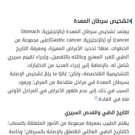
تشخيص سرطان المعدة
يعتمد تشخيص سرطان المعدة (بالإنجليزية: Stomach
cancer) أو (بالإنجليزية: Gastric cancer)على مجموعة من
الخطوات، منها؛ تحديد الأعراض المميزة، ومعرفة التاريخ
الطبي للفرد المعنيّ وعائلته بالتفصيل، وإجراء تقييم سريري
شامل له، بالإضافة إلى إجراء العديد من الاختبارات
التشخيصية المُتخصصة، ولكن؛ غالبًا ما يتمّ تشخيص الإصابة
بسرطان المعدة في مراحل متقدمة من المرض؛ ويعود
السبب في ذلك إلى عدم ظهور الأعراض في المراحل الأولى
منه في العادة.
[١]
التاريخ الطبي والفحص السريري
يهتم الطبيب بمعرفة مجموعة من الأمور المتعلقة بالمصاب؛
كالتاريخ الطبي العائلي المُتعلق بالإصابة بالسرطان؛ وخاصة