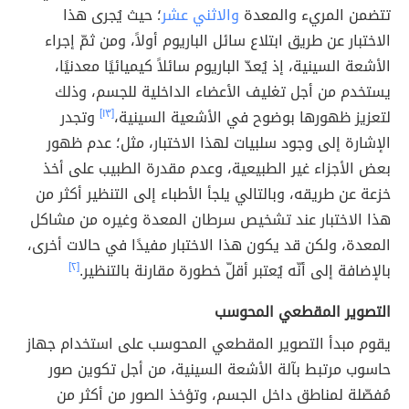
تتضمن المريء والمعدة
والاثني عشر
؛ حيث يُجرى هذا
الاختبار عن طريق ابتلاع سائل الباريوم أولاً، ومن ثمّ إجراء
الأشعة السينية، إذ يُعدّ الباريوم سائلاً كيميائيًا معدنيًا،
يستخدم من أجل تغليف الأعضاء الداخلية للجسم، وذلك
لتعزيز ظهورها بوضوح في الأشعية السينية،
[١٣]
وتجدر
الإشارة إلى وجود سلبيات لهذا الاختبار، مثل؛ عدم ظهور
بعض الأجزاء غير الطبيعية، وعدم مقدرة الطبيب على أخذ
خزعة عن طريقه، وبالتالي يلجأ الأطباء إلى التنظير أكثر من
هذا الاختبار عند تشخيص سرطان المعدة وغيره من مشاكل
المعدة، ولكن قد يكون هذا الاختبار مفيدًا في حالات أخرى،
بالإضافة إلى أنّه يُعتبر أقلّ خطورة مقارنة بالتنظير.
[٢]
التصوير المقطعي المحوسب
يقوم مبدأ التصوير المقطعي المحوسب على استخدام جهاز
حاسوب مرتبط بآلة الأشعة السينية، من أجل تكوين صور
مُفصّلة لمناطق داخل الجسم، وتؤخذ الصور من أكثر من