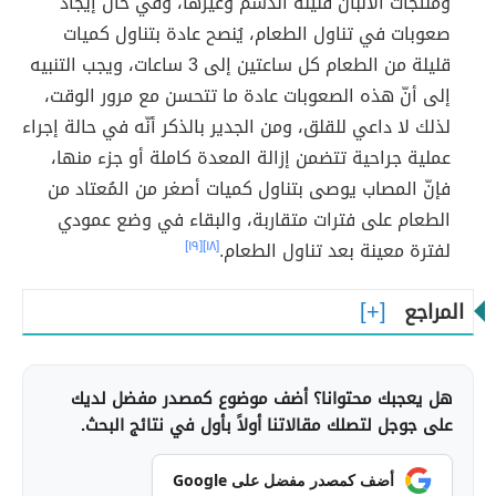
ومنتجات الألبان قليلة الدسم وغيرها، وفي حال إيجاد
صعوبات في تناول الطعام، يُنصح عادة بتناول كميات
قليلة من الطعام كل ساعتين إلى 3 ساعات، ويجب التنبيه
إلى أنّ هذه الصعوبات عادة ما تتحسن مع مرور الوقت،
لذلك لا داعي للقلق، ومن الجدير بالذكر أنّه في حالة إجراء
عملية جراحية تتضمن إزالة المعدة كاملة أو جزء منها،
فإنّ المصاب يوصى بتناول كميات أصغر من المُعتاد من
الطعام على فترات متقاربة، والبقاء في وضع عمودي
لفترة معينة بعد تناول الطعام.
[١٨]
[١٩]
المراجع
هل يعجبك محتوانا؟ أضف موضوع كمصدر مفضل لديك
على جوجل لتصلك مقالاتنا أولاً بأول في نتائج البحث.
أضف كمصدر مفضل على Google