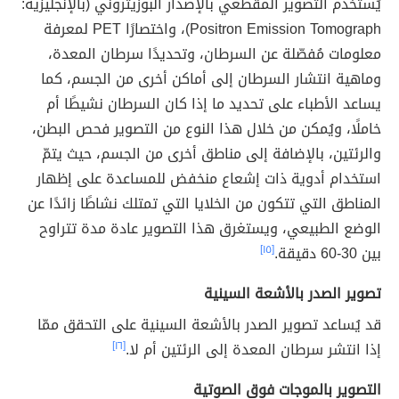
يُستخدم التصوير المقطعي بالإصدار البوزيتروني (بالإنجليزية:
Positron Emission Tomograph)، واختصارًا PET لمعرفة
معلومات مُفصّلة عن السرطان، وتحديدًا سرطان المعدة،
وماهية انتشار السرطان إلى أماكن أخرى من الجسم، كما
يساعد الأطباء على تحديد ما إذا كان السرطان نشيطًا أم
خاملًا، ويُمكن من خلال هذا النوع من التصوير فحص البطن،
والرئتين، بالإضافة إلى مناطق أخرى من الجسم، حيث يتمّ
استخدام أدوية ذات إشعاع منخفض للمساعدة على إظهار
المناطق التي تتكون من الخلايا التي تمتلك نشاطًا زائدًا عن
الوضع الطبيعي، ويستغرق هذا التصوير عادة مدة تتراوح
بين 30-60 دقيقة.
[١٥]
تصوير الصدر بالأشعة السينية
قد يُساعد تصوير الصدر بالأشعة السينية على التحقق ممّا
إذا انتشر سرطان المعدة إلى الرئتين أم لا.
[١٦]
التصوير بالموجات فوق الصوتية