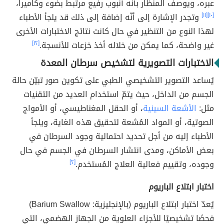
عبره، ويوصف المنظار بأنّه أنبوب رفيع مرتبط بضوء وكاميرا،
[١٠]
[١١]
وتجدر الإشارة إلى أنّه إضافة إلى ذلك قد يلجأ الأطباء
لهذا النوع من التنظير في حال كانت نتائج الاختبارات الأخرى
غير واضحة، كما يمكن من خلاله أخذ خزعات للأنسجة.
[١٢]
الاختبارات التصويرية لتشخيص سرطان المعدة
يُساعد التصوير التشخيصي الطبي على تكوين صور تبيّن حالة
الجسم من الداخل، حيث يتمّ استخدام العديد من التقنيات
مثل:
الأشعة السينية
، أو الحقل المغناطيسي، أو الأمواج
الصوتية، أو المواد المُشعة لتحقيق هذه الغاية، ويلجأ
الأطباء إليه من أجل تحديد احتمالية وجود السرطان في
بعض الأماكن، ومدى انتشار السرطان في الجسم في حال
وجوده، وتقييم فعالية العلاج المُستخدم.
[٢]
اختبار ابتلاع الباريوم
يُعدّ اختبار ابتلاع الباريوم (بالإنجليزية: Barium Swallow)
فحصًا تشخيصيًا للأجزاء العلوية من الجهاز الهضمي، التي