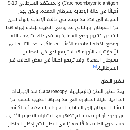
Carcinoembryonic antigen) والمستضد السرطاني 19-9
أحيانًا في حالة الإصابة بسرطان المعدة، ولكن يجدر
التنويه إلى أنّها قد ترتفع في حالات الإصابة بأنواع أخرى
من السرطان، وبالتالي قد يوصي الطبيب بإعادة إجراء هذا
الفحص لتقييم وضع المصاب؛ بما في ذلك متابعة حالته
ووضع الخطة العلاجية الأمثل له، ولكن، يجدر التنبيه إلى
أنّ مؤشرات الأورام قد لا ترتفع لدى كل المصابين
بسرطان المعدة، وقد ترتفع أحياناً في بعض الحالات غير
السرطانية.
[٩]
تنظير البطن
يعدّ تنظير البطن (بالإنجليزية: Laparoscopy) أحد الإجراءات
الجراحية قليلة الخطورة التي قد يجريها الطبيب للتحقق من
انتشار السرطان إلى المناطق المحيطة بالمعدة، أو للكشف
عن وجود أورام صغيرة لم تظهر في اختبارات التصوير الأخرى،
حيث يجري الطبيب شقًّا صغيرًا في البطن ليتم إدخال المنظار