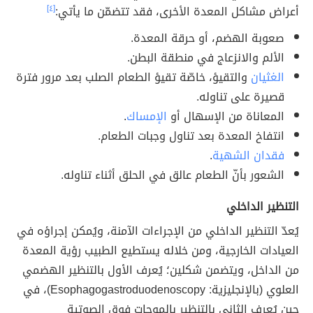
أعراض مشاكل المعدة الأخرى، فقد تتضمّن ما يأتي:
[٤]
صعوبة الهضم، أو حرقة المعدة.
الألم والانزعاج في منطقة البطن.
الغثيان
والتقيؤ، خاصّة تقيؤ الطعام الصلب بعد مرور فترة
قصيرة على تناوله.
المعاناة من الإسهال أو
الإمساك
.
انتفاخ المعدة بعد تناول وجبات الطعام.
فقدان الشهية
.
الشعور بأنّ الطعام عالق في الحلق أثناء تناوله.
التنظير الداخلي
يُعدّ التنظير الداخلي من الإجراءات الآمنة، ويُمكن إجراؤه في
العيادات الخارجية، ومن خلاله يستطيع الطبيب رؤية المعدة
من الداخل، ويتضمن شكلين؛ يُعرف الأول بالتنظير الهضمي
العلوي (بالإنجليزية: Esophagogastroduodenoscopy)، في
حين يُعرف الثاني بالتنظير بالموجات فوق الصوتية