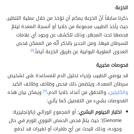
الخزعة
ذكرنا سابقاً أنّ الخزعة يمكم أن تؤخذ من خلال عملية التنظير،
حيث يأخذ الطبيب مجموعة من خلايا أو أنسجة المعدة ليتمّ
فحصها تحت المجهر، وذلك للكشف عن وجود أي علامات
للسرطان فيها، ومن الجدير بالذكر أنّه من الممكن فحص
العدوى الملوية البوابية عن طريق الخزعة أيضاً.
[٨]
فحوصات مخبرية
قد يوصي الطبيب بإجراء تحليل الدم للمساعدة على تشخيص
سرطان المعدة، ويتضمن ذلك فحص وظائف وظائف الكبد
والكليتين
، والتحقق من أعداد خلايا الدم،
[٩]
ويمكن بيان هذه
الفحوصات بشيء من التفصيل كما يأتي:
اختبار الجينوم البشري:
أو المجموع الوراثي (بالإنجليزية:
Genome)؛ حيث يتمّ فحص الحمض النووي للورم في حال
وجوده، وذلك للبحث عن أيّ طفرات أو تغيرات قد تدفع