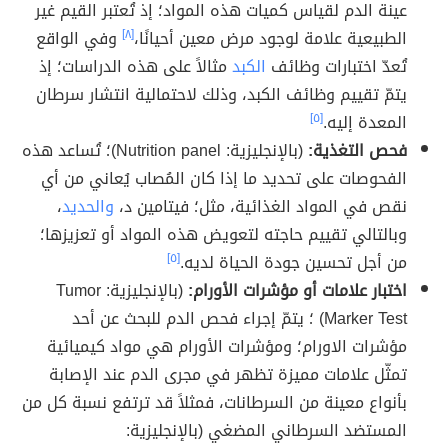
عينة الدم لقياس كميات هذه المواد؛ إذ تُعتبر القيم غير
الطبيعية علامة لوجود مرض معين أحيانًا،
[٨]
وفي الواقع
تُعدّ اختبارات وظائف
الكبد
مثالاً على هذه الدراسات؛ إذ
يتمّ تقييم وظائف الكبد، وذلك لاحتمالية انتشار سرطان
المعدة إليه.
[٥]
فحص التغذية:
(بالإنجليزية: Nutrition panel)؛ تُساعد هذه
الفحوصات على تحديد ما إذا كان المُصاب يُعاني من أي
نقص في المواد الغذائية، مثل؛ فيتامين د،
والحديد
،
وبالتالي تقييم حاجته لتعويض هذه المواد أو تعزيزها؛
من أجل تحسين جودة الحياة لديه.
[٥]
اختبار علامات أو مؤشرات الأورام:
(بالإنجليزية: Tumor
Marker Test) ؛ يتمّ إجراء فحص الدم للبحث عن أحد
مؤشرات الاورام؛ ومؤشرات الأورام هي مواد كيميائية
تمثّل علامات مميزة تظهر في مجرى الدم عند الإصابة
بأنواع معينة من السرطانات، فمثلاً قد ترتفع نسبة كل من
المستضد السرطاني المضغي (بالإنجليزية: