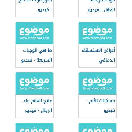
فوائد الرياضة
أضرار مرقة الدجاج
للعقل - فيديو
- فيديو
أعراض الاستسقاء
ما هي الوجبات
الدماغي
السريعة - فيديو
مسكنات الألم -
علاج العقم عند
فيديو
الرجال - فيديو