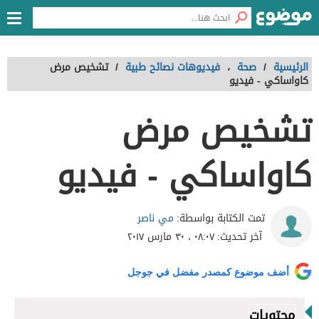
الرئيسية
/
صحة
،
فيديوهات نصائح طبية
/
تشخيص مرض
كاواساكي - فيديو
تشخيص مرض
كاواساكي - فيديو
مي ناصر
تمت الكتابة بواسطة:
آخر تحديث:
٠٨:٠٧ ، ٣٠ مارس ٢٠١٧
أضف موضوع كمصدر مفضل في جوجل
محتويات