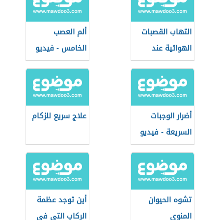
التهاب القصبات
ألم العصب
الهوائية عند
الخامس - فيديو
الأطفال - فيديو
أضرار الوجبات
علاج سريع للزكام
السريعة - فيديو
تشوه الحيوان
أين توجد عظمة
المنوي
الركاب التي في