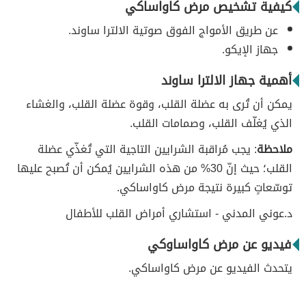
كيفية تشخيص مرض كاواساكي
عن طريق الأمواج الفوق صوتية الالترا ساوند.
جهاز الإيكو.
أهمية جهاز الالترا ساوند
يمكن أن تُرى به عضلة القلب، وقوة عضلة القلب، والغشاء
الذي يُغلّف القلب، وصمامات القلب.
ملاحظة
: يجب مُراقبة الشرايين التاجية التي تُغذّي عضلة
القلب؛ حيث إنّ 30% من هذه الشرايين يُمكن أن تُصبح عليها
توسّعاتٍ كبيرة نتيجة مرض كاواساكي.
د.عوني المدني - استشاري أمراض القلب للأطفال
فيديو عن مرض كاواساوكي
يتحدث الفيديو عن مرض كاواساكي.