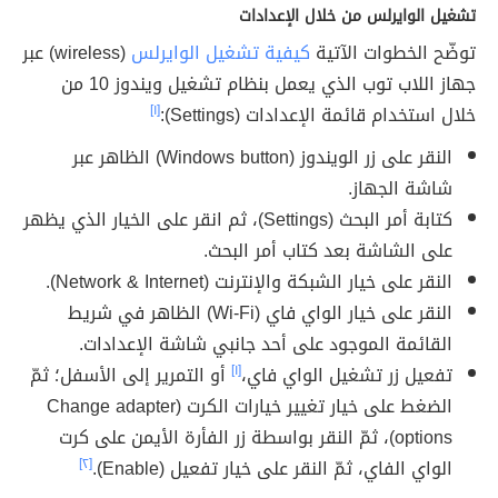
تشغيل الوايرلس من خلال الإعدادات
توضّح الخطوات الآتية
كيفية تشغيل الوايرلس
(wireless) عبر
جهاز اللاب توب الذي يعمل بنظام تشغيل ويندوز 10 من
خلال استخدام قائمة الإعدادات (Settings):
[١]
النقر على زر الويندوز (Windows button) الظاهر عبر
شاشة الجهاز.
كتابة أمر البحث (Settings)، ثم انقر على الخيار الذي يظهر
على الشاشة بعد كتاب أمر البحث.
النقر على خيار الشبكة والإنترنت (Network & Internet).
النقر على خيار الواي فاي (Wi-Fi) الظاهر في شريط
القائمة الموجود على أحد جانبي شاشة الإعدادات.
تفعيل زر تشغيل الواي فاي،
[١]
أو التمرير إلى الأسفل؛ ثمّ
الضغط على خيار تغيير خيارات الكرت (Change adapter
options)، ثمّ النقر بواسطة زر الفأرة الأيمن على كرت
الواي الفاي، ثمّ النقر على خيار تفعيل (Enable).
[٢]