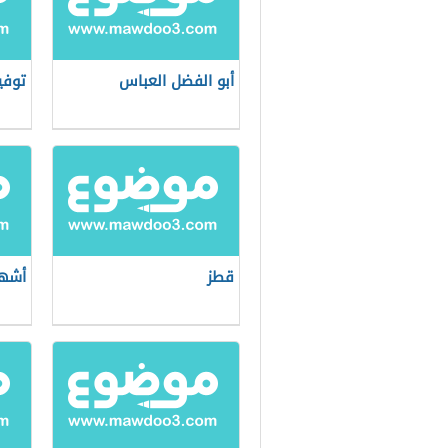
أبو الفضل العباس
توفي
قطز
أشهر 