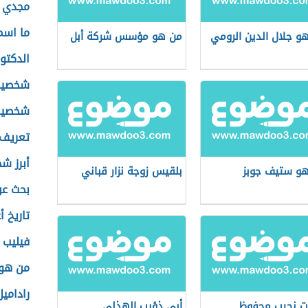
مجدي 
ما اسم
و جلال الدين الرومي
من هو مؤسس شركة أبل
الدكتو
شخصيات
شخصيات
تعريف
أبرز ش
و ستيف جوبز
بلقيس زوجة نزار قباني
بحث عن
تاريخ أ
فيليب ك
من هو 
رادامي
 نجيب محفوظ
أبي ذؤيب الهذلي