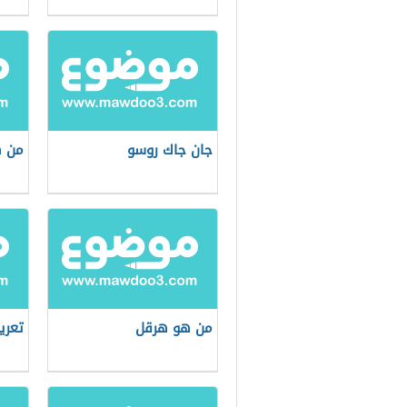
جان جاك روسو
من ه
من هو هرقل
تعري