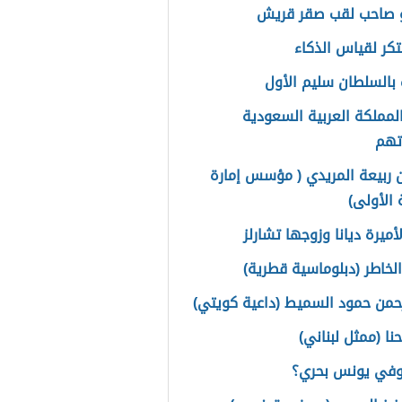
 صاحب لقب صقر قريش
تكر لقياس الذكاء
بالسلطان سليم الأول
لمملكة العربية السعودية
اتهم
ن ربيعة المريدي ( مؤسس إمارة
 الأولى)
ميرة ديانا وزوجها تشارلز
الخاطر (دبلوماسية قطرية)
رحمن حمود السميط (داعية كويتي)
نا (ممثل لبناني)
وفي يونس بحري؟