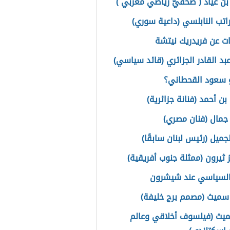
ن عياد ( صحفيّ رياضي مغربي )
اتب النابلسي (داعية سوري)
ت عن فريدريك نيتشة
عبد القادر الجزائري (قائد سياسي)
 سعود القحطاني؟
ن أحمد (فنانة جزائرية)
مال (فنان مصري)
جميل (رئيس لبنان سابقًا)
ز ثيرون (ممثلة جنوب أفريقية)
السياسي عند شيشرون
 سميث (مصمم برج خليفة)
يث (فيلسوف أخلاقي وعالم