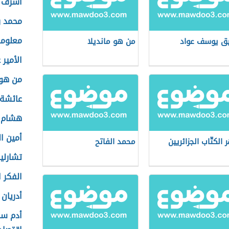
أشرف ب
محمد ر
معلوما
ق يوسف عواد
من هو مانديلا
الأمير 
من هو
عائشة ب
هشام ج
أمين ال
الكتّاب الجزائريين
محمد الفاتح
تشارلي
الفكر 
أدريان
أدم سم