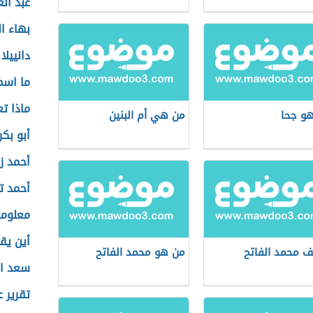
عبد ال
بهاء ا
دانييلا
ما اسم
ماذا ت
و جحا
من هي أم البنين
أبو بكر
أحمد ز
أحمد ت
معلوما
أين يق
ف محمد الفاتح
من هو محمد الفاتح
سعد ال
تقرير 