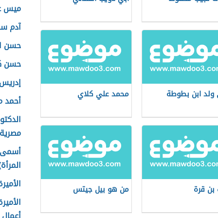
ميس عن
آدم سم
حسن ال
حسن كا
إدريس 
ولد ابن بطوطة
محمد علي كلاي
أحمد م
الدكتو
مصرية
أسمى 
المرأة)
الأميرة
 بن قرة
من هو بيل جيتس
الأميرة
أعمال 