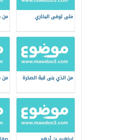
متى توفى البخاري
من ه
من الذي بنى قبة الصخرة
من ه
إبراهيم بن أدهم
صفات