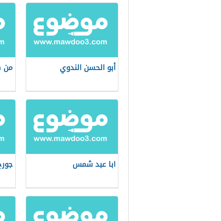
أبو الحسن الندوي
من ه
ابا عبد شمس
جورج