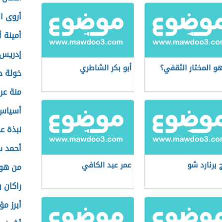
أروى ال
أمينة أ
إدريس 
و المختار الثقفي؟
أبو بكر الشاطري
خولة ح
منة عر
أسياس 
نبذة ع
أحمد س
 برنارد شو
عمر عبد الكافي
من هو
راكان ب
أبرز مؤ