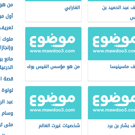
من هو
ف عبد الحميد بن
الفارابي
أول مب
يس
تعريف 
ملوك ا
وإنجاز
مانع ب
ف ماسينيسا
من هو مؤسس الفيس بوك
الدرعية
قصة الأ
لولوة 
عبد ال
وسام ح
متى ت
ف بشار بن برد
شخصيات غيرت العالم