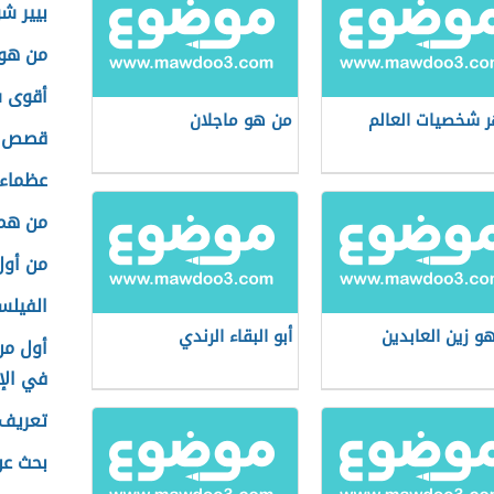
بيير ش
من هو 
أقوى ش
 شخصيات العالم
من هو ماجلان
قصص ك
عظماء 
من هم
من أول
الفيلس
و زين العابدين
أبو البقاء الرندي
أول من
في الإ
تعريف 
بحث عن