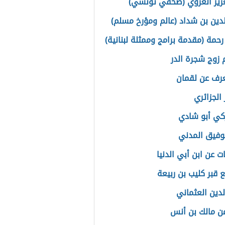
عزيز العروي (صحفي تونسي)
لدين بن شداد (عالم ومؤرخ مسلم)
 رحمة (مقدمة برامج وممثلة لبنانية)
 زوج شجرة الدر
عرف عن لقمان
 الجزائري
كي أبو شادي
وفيق المدني
ت عن ابن أبي الدنيا
ع قبر كليب بن ربيعة
دين العثماني
عن مالك بن أنس