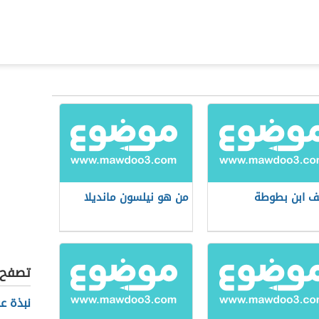
ف ابن بطوطة
من هو نيلسون مانديلا
تصفح أ
نبذة ع