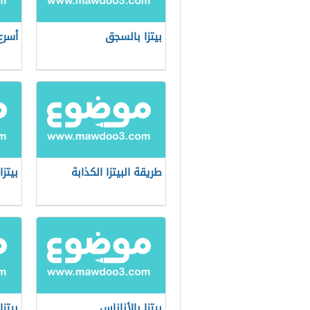
بيتزا بالسجق
أسرع
طريقة البيتزا الكذابة
بيتز
بيتزا بالأناناس
بيتز