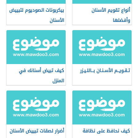
أنواع تقويم الأسنان
بيكربونات الصوديوم لتبييض
وأفضلها
الأسنان
تـقـويــم الأسـنـان بــاللـيـزر
كيف تبيض أسنانك في
المنزل
كيف نحافظ على نظافة
أضرار لصقات تبييض الأسنان