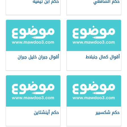
حكم الشافعي
حكم ابن تيمية
أقوال كمال جنبلاط
أقوال جبران خليل جبران
حكم شكسبير
حكم آينشتاين