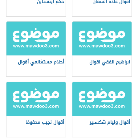
أقوال غادة السمان
حكم اينشتاين
ابراهيم الفقي اقوال
أحلام مستغانمي أقوال
أقوال وليام شكسبير
أقوال نجيب محفوظ