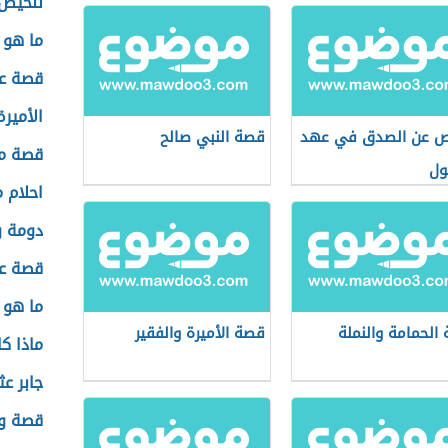
تلخيص 
ما هو 
قصة عن
الأميرة
 عن الصدق في عهد
قصة النبي صالح
قصة مؤ
ول
احلام 
دومة و
قصة عل
ما هو ط
الحمامة والنملة
قصة الأميرة والفقير
ماذا ك
جابر عث
قصة و