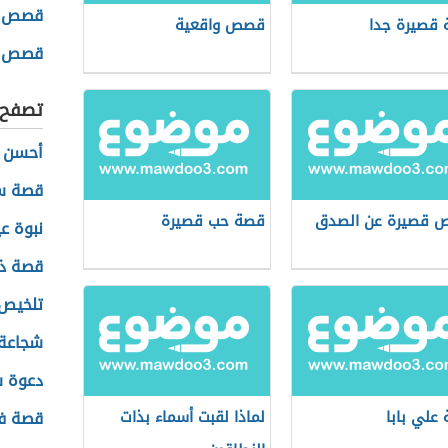
قصص ع
قصيرة جدا
قصص واقعية
قصص ع
تصفح أ
أحسن ا
قصة سو
 قصيرة عن الصدق
قصة حب قصيرة
نبوة ع
قصة ذي
تلخيص
شجاعة
دعوة 
علي بابا
لماذا لقبت أسماء بذات
قصة فل