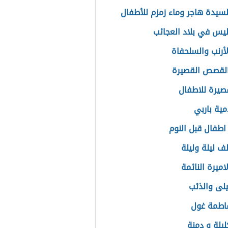
سيدة هاجر وماء زمزم للأطفال
يس في بلاد العجائب
أرنب والسلحفاة
لقصص القصيرة
يرة للاطفال
مية باربي
فال قبل النوم
ف ليلة وليلة
ميرة النائمة
لى والذئب
اطمة غول
يلة و دمنة