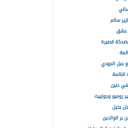
الي
زير سالم
عشق
ضحكة قصيرة
ئعة
ع جبل الجودي
 النائمة
في حنين
 روميو وجولييت
ل بخيل
 بر الوالدين