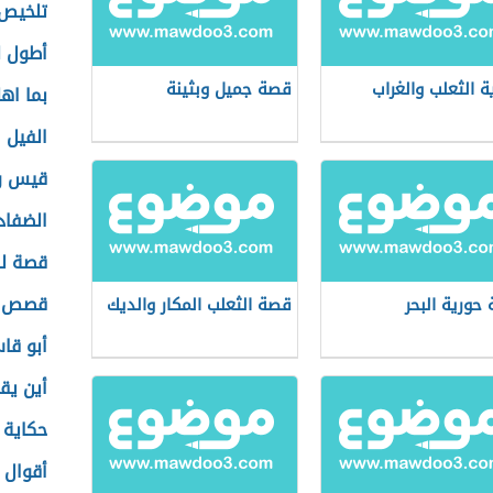
تلخيص
أطول ل
ة الثعلب والغراب
قصة جميل وبثينة
بما اه
الفيل ا
قيس و
الضفاد
قصة لق
قصص ال
حورية البحر
قصة الثعلب المكار والديك
أبو قا
أين يق
حكاية 
أقوال 