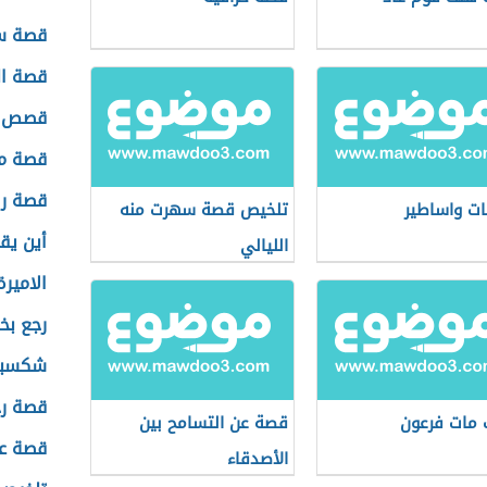
قصة س
قصة ال
قصص 
قصة م
قصة را
ات واساطير
تلخيص قصة سهرت منه
أين يق
الليالي
الاميرة
رجع بخ
شكسبير
قصة رج
مات فرعون
قصة عن التسامح بين
قصة عن
الأصدقاء