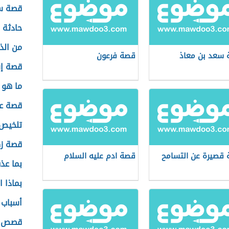
قصة سي
حادثة 
من الذ
سعد بن معاذ
قصة فرعون
قصة إ
ما هو 
قصة ع
تلخيص
قصة زك
قصيرة عن التسامح
قصة ادم عليه السلام
بما عذ
بماذا 
أسباب 
قصص عن