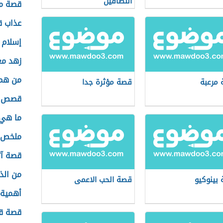
النطاقين
قصة مر
عذاب ق
إسلام 
زهد مع
من هم
مرعبة
قصة مؤثرة جدا
قصص من
ما هي
ملخص ع
قصة آث
من الذ
بينوكيو
قصة الحب الاعمى
أهمية 
قصة ق