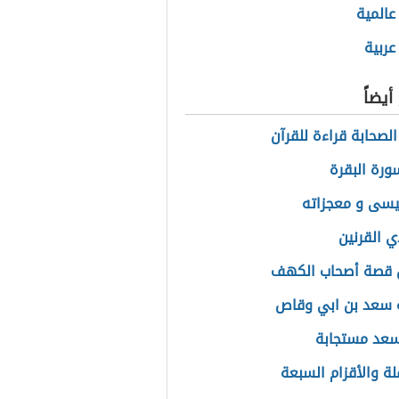
المية
ربية
يضاً
لصحابة قراءة للقرآن
رة البقرة
يسى و معجزاته
 القرنين
 قصة أصحاب الكهف
 سعد بن ابي وقاص
سعد مستجابة
ة والأقزام السبعة