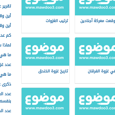
تقرير 
أين وق
وقعت معركة أجنادين
ترتيب الغزوات
أين وق
كم عدد
لماذا 
ما هي 
عدد غز
ي غزوة الفرقان
تاريخ غزوة الخندق
ما هي 
ذكرى غ
عدد ال
بنفسه
عدد ال