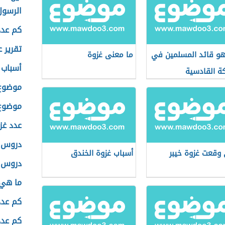
الرسول
كم عدد
تقرير 
و قائد المسلمين في
ما معنى غزوة
أسباب 
ة القادسية
موضوع 
موضوع 
عدد غز
دروس م
وقعت غزوة خيبر
أسباب غزوة الخندق
دروس م
ما هي 
كم عدد
كم عدد