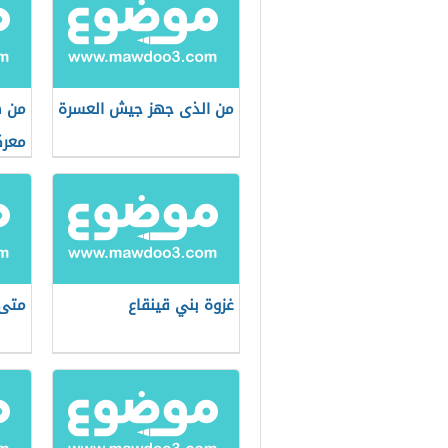
من الذى جهز جيش العسرة
من ه
معرك
غزوة بني قينقاع
متى 