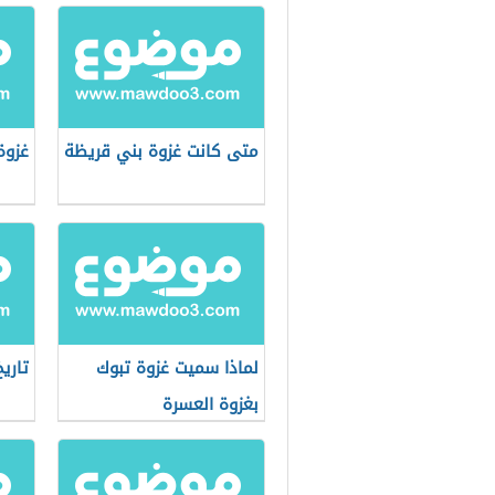
متى كانت غزوة بني قريظة
غزوة
لماذا سميت غزوة تبوك
تاري
بغزوة العسرة