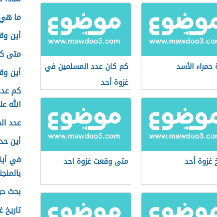
ما هي 
أين وق
متى كا
 حمراء الأسد
كم كان عدد المسلمين في
أين وق
غزوة أحد
كم عدد
الله ع
عدد ال
أين حد
في أية
خ غزوة أحد
متى وقعت غزوة احد
بالمنجن
بحث حو
تاريخ 