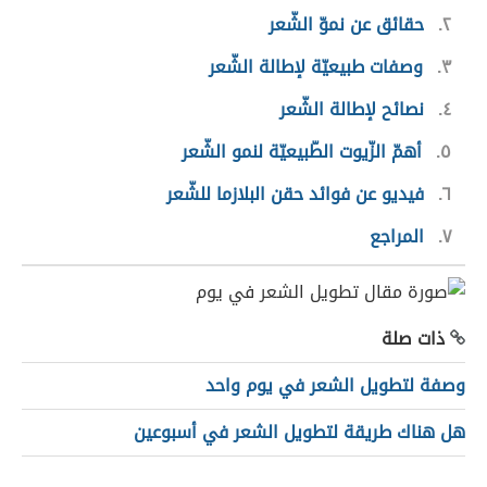
٢
حقائق عن نموّ الشّعر
٣
وصفات طبيعيّة لإطالة الشّعر
٤
نصائح لإطالة الشّعر
٥
أهمّ الزّيوت الطّبيعيّة لنمو الشّعر
٦
فيديو عن فوائد حقن البلازما للشّعر
٧
المراجع
ذات صلة
وصفة لتطويل الشعر في يوم واحد
هل هناك طريقة لتطويل الشعر في أسبوعين