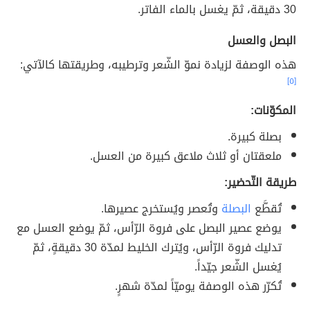
30 دقيقة، ثمّ يغسل بالماء الفاتر.
البصل والعسل
هذه الوصفة لزيادة نموّ الشّعر وترطيبه، وطريقتها كالآتي:
[٥]
المكوّنات:
بصلة كبيرة.
ملعقتان أو ثلاث ملاعق كبيرة من العسل.
طريقة التّحضير:
تُقطَّع
البصلة
وتُعصر ويُستخرج عصيرها.
يوضع عصير البصل على فروة الرّأس، ثمّ يوضع العسل مع
تدليك فروة الرّأس، ويُترك الخليط لمدّة 30 دقيقةٍ، ثمّ
يُغسل الشّعر جيّداً.
تُكرّر هذه الوصفة يوميّاً لمدّة شهرٍ.