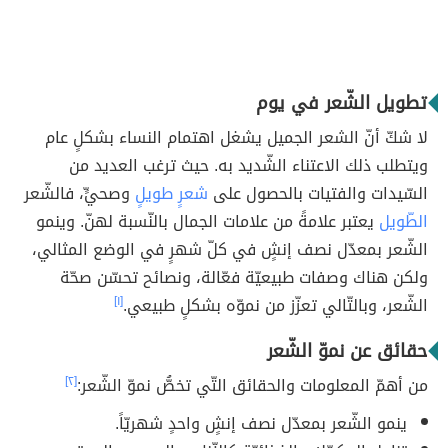
تطويل الشّعر في يوم
لا شكّ أنّ الشعر الجميل يشغل اهتمام النساء بشكلٍ عام
ويتطلب ذلك الاعتناء الشّديد به. حيث ترغب العديد من
السّيدات والفتيات بالحصول على
شعرٍ طويلٍ
وصحيٍّ، فالشّعر
الطّويل
يعتبر علامةً من علامات الجمال بالنّسبة لهنّ. وينمو
الشّعر بمعدّل نصف إنشٍ في كلّ شهرٍ في الوضع المثالي،
ولكن هناك وصفات طبيعيّة فعّالة، ونصائح تحسّن صحّة
الشّعر، وبالتّالي تعزّز من نموّه بشكلٍ طبيعي.
[١]
حقائق عن نموّ الشّعر
من أهمّ المعلومات والحقائق التّي تخصُّ نموّ الشّعر:
[٢]
ينمو الشّعر بمعدّل نصف إنشٍ واحدٍ شهريّاً.