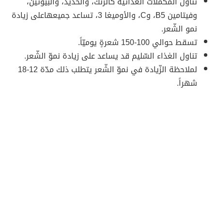
تناول المكمّلات الغذائيّة كالزّنك، والحديد، والبيوتين،
وفيتامين B5، وC، والأوميغا 3، تساعد جميعهاعلى زيادة
نمو الشّعر.
تسقط حوالي 100-150 شعرةٍ يوميّاً.
تناول الغذاء السّليم قد يساعد على زيادة نموّ الشّعر.
لملاحظة الزّيادة في نموّ الشّعر يتطلب ذلك مدّة 12-18
شهراً.