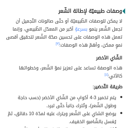
وصفات طبيعيّة لإطالة الشّعر
لا يمكن للوصفات الطّبيعيّة أو حتّى صالونات التّجميل أن
تجعل الشّعر ينمو
بسرعةٍ
أكبر من المعدّل الطّبيعي، وإنما
تعمل هذه الوصفات على تحسين صحّة الشّعر لتحقيق أقصى
نموٍ ممكن، وأهمّ هذه الوصفات:
[٣]
الشّاي الأخضر
هذه الوصفة تساعد على تعزيز نموّ الشّعر، وخطواتها
كالآتي:
[٤]
طريقة التّحضير:
يتم تخمير 3-4 أكوابٍ من الشّاي الأخضر (حسب حاجة
وطول الشّعر)، وتُترك جانباً حتّى تبرد.
يوضع الشاي على الشّعر ويترك عليه لمدّة 10 دقائق، ثمّ
يُغسل بالشّامبو الخفيف.