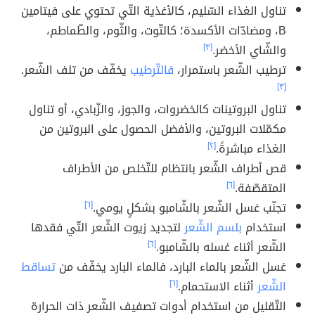
تناول الغذاء السّليم، كالأغذية التّي تحتوي على فيتامين
B، ومضادّات الأكسدة؛ كالتّوت، والثّوم، والطّماطم،
والشّاي الأخضر.
[٣]
ترطيب الشّعر باستمرار،
فالتّرطيب
يخفّف من تلف الشّعر.
[٣]
تناول البروتينات كالخضروات، والجوز، والزّبادي، أو تناول
مكمّلات البروتين، والأفضل الحصول على البروتين من
الغذاء مباشرةً.
[٢]
قص أطراف الشّعر بانتظام للتّخلص من الأطراف
المتقصّفة.
[٦]
تجنّب غسل الشّعر بالشّامبو بشكلٍ يومي.
[٦]
استخدام
بلسم الشّعر
لتجديد زيوت الشّعر التّي فقدها
الشّعر أثناء غسله بالشّامبو.
[٦]
غسل الشّعر بالماء البارد، فالماء البارد يخفّف من
تساقط
الشّعر
أثناء الاستحمام.
[٦]
التّقليل من استخدام أدوات تصفيف الشّعر ذات الحرارة