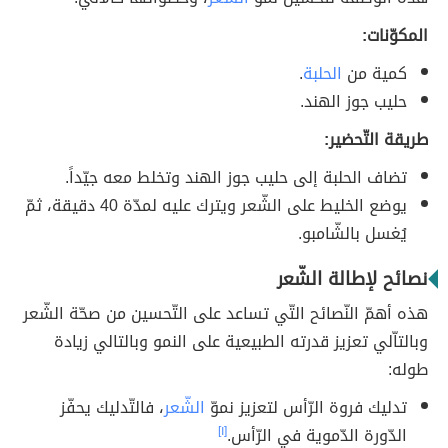
المكوّنات:
كمية من
الحلبة
.
حليب جوز الهند.
طريقة التّحضير:
تضاف الحلبة إلى حليب جوز الهند وتخلط معه جيّداً.
يوضع الخليط على الشّعر ويترك عليه لمدّة 40 دقيقة، ثمّ
يُغسل بالشّامبو.
نصائح لإطالة الشّعر
هذه أهمّ النّصائح التّي تساعد على التّحسين من صحّة الشّعر
وبالتاّلي تعزيز قدرته الطبيعية على النمو وبالتالي زيادة
طوله:
تدليك فروة الرّأس لتعزيز نموّ
الشّعر
، فالتّدليك يحفّز
الدّورة الدّموية في الرّأس.
[١]