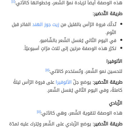
هذه الوصفة أيضاً لزيادة نموّ الشّعر، وخطواتها كالآتي:
[٤]
طريقة التّحضير:
تُدلّك فروة الرّأس بالقليل من
زيت جوز الهند
الفاتر قبل
النّوم.
في اليوم التّالي يُغسل الشّعر بالشّامبو.
تكرّر هذه الوصفة مرتين إلى ثلاث مرّاتٍ أسبوعيّاً.
الألوفيرا
لتحسين نمو الشّعر، وتُستخدم كالآتي:
[٥]
طريقة التّحضير:
يوضع جلّ
الألوفيرا
على فروة الرّأس ليلةً
كاملةً، وفي اليوم التّالي يُغسل الشّعر.
الزّبادي
هذه الوصفة لتقوية الشّعر، وهي كالآتي:
[٥]
طريقة التّحضير:
يوضع الزّبادي على الشّعر ويُترك عليه لمدّة