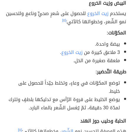
البيض وزيت الخروع
يستخدم
زيت الخروع
للحصول على شعرٍ صحيٍّ وناعمٍ ولتحسين
نمو الشّعر، وخطواتها كالآتي:
[٥]
المكوّنات:
بيضة واحدة.
3 ملاعق كبيرة من
زيت الخروع
.
ملعقة صغيرة من الخل.
طريقة التّحضير:
توضع المكوّنات في وعاءٍ، وتخلط جيّداً للحصول على
خليط.
يوضع الخليط على فروة الرّأس مع تدليكها بلطفٍ وتترك
لمدّة 30 دقيقة، ثمّ يُغسل الشّعر بالماء البارد.
الحلبة وحليب جوز الهند
هذه الوصفة لتحسين نمو
الشّعر
، وخطواتها كالآتي:
[٥]