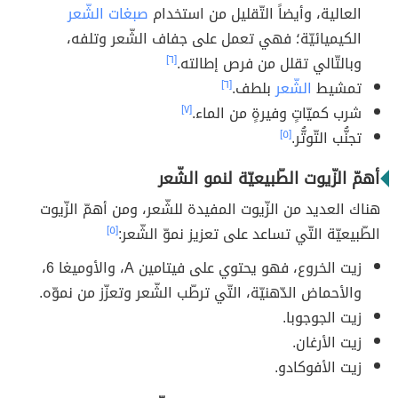
العالية، وأيضاً التّقليل من استخدام
صبغات الشّعر
الكيميائيّة؛ فهي تعمل على جفاف الشّعر وتلفه،
وبالتّالي تقلل من فرص إطالته.
[٦]
تمشيط
الشّعر
بلطف.
[٦]
شرب كميّاتٍ وفيرةٍ من الماء.
[٧]
تجنُّب التّوتُّر.
[٥]
أهمّ الزّيوت الطّبيعيّة لنمو الشّعر
هناك العديد من الزّيوت المفيدة للشّعر، ومن أهمّ الزّيوت
الطّبيعيّة التّي تساعد على تعزيز نموّ الشّعر:
[٥]
زيت الخروع، فهو يحتوي على فيتامين A، والأوميغا 6،
والأحماض الدّهنيّة، التّي ترطّب الشّعر وتعزّز من نموّه.
زيت الجوجوبا.
زيت الأرغان.
زيت الأفوكادو.