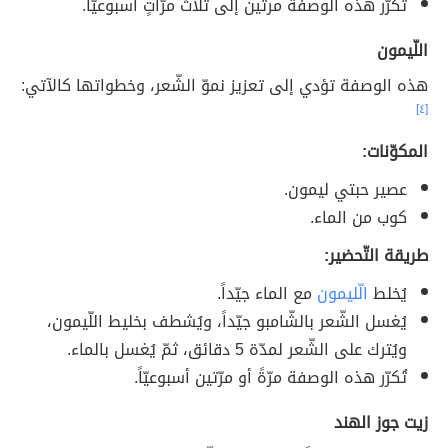
تُكرّر هذه الوصفة مرتين إلى ثلاث مرّاتٍ أسبوعيّاً.
اللّيمون
هذه الوصفة تؤدي إلى تعزيز نموّ الشّعر، وخطواتها كالآتي:
[٤]
المكوّنات:
عصير حبتي ليمون.
كوب من الماء.
طريقة التّحضير:
يُخلط
الّليمون
مع الماء جيّداً.
يُغسل الشّعر بالشّامبو جيّداً، ويُشطف بخليط اللّيمون،
ويُترك على الشّعر لمدّة 5 دقائق، ثمّ يُغسل بالماء.
تُكرّر هذه الوصفة مرّةً أو مرّتين أسبوعيّاً.
زيت جوز الهند