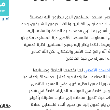
صى مسجد المسلمين الذي ينظرون إليه بقدسية
تعبير 
ا وهو أُولى القبلتين وثالث الحرمين الشريفين، وهو
أسرى به النبي محمد -عليه الصلاة والسلام- إليه،
ى السماوات، فالمسجد الأقصى درة المساجد، فهو ذو
رفيعة، لهذا ينظر إليه جميع المسلمين نظرة قدسية
 أنّه واقعٌ تحت الأسر والاحتلال، لكن الله تعالى
المبارك من كيد الكائدين.
لمسجد الأقصى
لها نكهتها الخاصة وحسناتها
ها المضاعف، فالركعة فيه تُعادل خمسمئة ركعة، فيا
 ويا له من تعظيم كبير، وفي المسجد الأقصى
س خاصة في المواسم الدينية، خاصةً في شهر
ك، حيث تتحول ساحاته إلى منارات مشرقة بأفواج
ن يتوافدون إليه من جميع أنحاء فلسطين لصلاة
مقالا