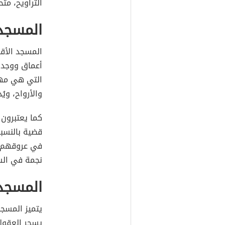
التراويح، متح
المسجد 
المسجد الأق
أعماق ووجدا
التي هي مهبط
والأرواح، وي
كما يعتبرون
قضية بالنسبة
في عروقهم ا
نجمة في الس
المسجد
يتميز المسجد
يسحر العقول 