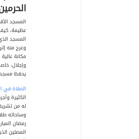
الحرمين
المسجد الأق
عظيمة، كيف ل
المسجد الذي 
وعرج منه إل
مكانة عالية 
وإجلال، خاصةً
يحفظ مسجده 
الصلاة في ا
الكثيرة وأجر
له من تشريف
وساحاته طقو
رمضان المبار
المصلين الذي