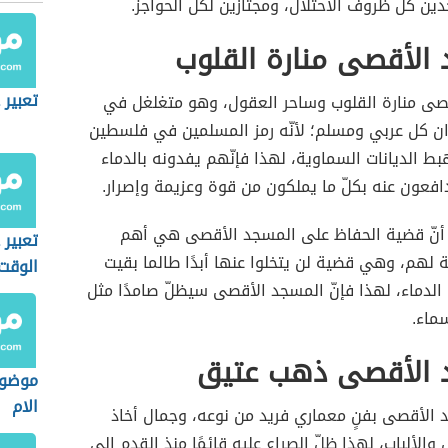
دين كلّ ظروف الاحتلال، ومجتازين لكلّ الحواجز.
الأقصى منارة القلوب
تعبير
صى منارة القلوب وساحر العقول، وهو متغلغل في
ن كل عربي ومسلم؛ لأنّه رمز المسلمين في فلسطين
 الديانات السماوية، لهذا فإنّهم يفدونه بالدماء
ُدافعون عنه بكلّ ما يملكون من قوة وعزيمة وإصرار.
 أنّ قضية الحفاظ على المسجد الأقصى هي أهم
تعبير 
 لهم، وهي قضية لن يتخلوا عنها أبدًا طالما بقيت
الوقت
لدماء، لهذا فإنّ المسجد الأقصى سيظلّ صامدًا مثل
ماء.
 الأقصى ذهب عتيق
موضوع
الام
 الأقصى بفنٍ معماري فريد من نوعه، وجمال أخاذ
والألباب، لهذا ظلّ الصراع عليه قائمًا منذ القدم إلى