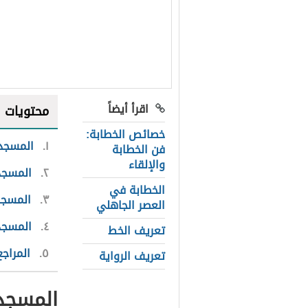
اقرأ أيضاً
محتويات
خصائص الخطابة:
١
المسجد 
فن الخطابة
والإلقاء
٢
المسجد
الخطابة في
٣
المسجد
العصر الجاهلي
٤
المسجد 
تعريف الخط
٥
المراجع
تعريف الرواية
المسجد 