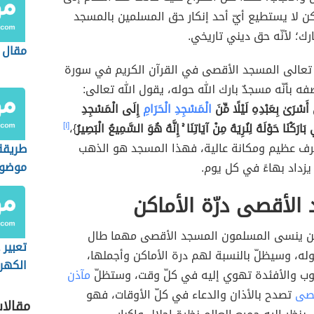
كن لا يستطيع أيّ أحد إنكار حق المسلمين بالمسجد
رك؛ لأنّه حق ديني تاريخي.
مقال 
ه تعالى المسجد الأقصى في القرآن الكريم في سورة
فه بأنّه مسجدٌ بارك الله حوله، يقول الله تعالى:
أَسْرَىٰ بِعَبْدِهِ لَيْلًا مِّنَ
الْمَسْجِدِ الْحَرَامِ
إِلَى الْمَسْجِدِ
َارَكْنَا حَوْلَهُ لِنُرِيَهُ مِنْ آيَاتِنَا ۚ إِنَّهُ هُوَ السَّمِيعُ الْبَصِيرُ
}،
[١]
رف عظيم ومكانة عالية، فهذا المسجد هو الذهب
طريقة
موضوع 
يزداد بهاءً في كل يوم.
الأقصى درّة الأماكن
لن ينسى المسلمون المسجد الأقصى مهما طال
تعبير 
له، وسيظلّ بالنسبة لهم درة الأماكن وأجملها،
الكهر
وب والأفئدة تهوي إليه في كلّ وقت، وستظلّ
مآذن
قصى
تصدح بالأذان والدعاء في كلّ الأوقات، فهو
مقالا