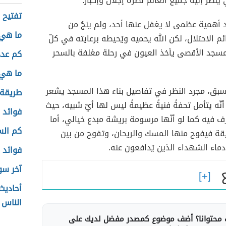
ينظر إليه جميع العالم نظرة إجلال وإكبار.
تفتيح ل
 أهمية عظمى لا يغفل عنها أحد، ولم ينجُ من
ما هي 
ئم الاحتلال، لكن الله يحميه ويُحيطه برعايته في كلّ
لمسجد الأقصى يأخذ العيون في رحلة مغلفة بالسحر
كم عدد
ما هي 
بق، مجرد النظر في تفاصيل بناء هذا المسجد يشعر
طريقة 
أنّه يتأمل تحفةً فنيةً عظيمةً ليس لها أيّ شبيه، حيث
فوائد 
رف فيه كما لو أنّها مرسومة بريشة مبدع خيالي، أما
كم الس
يقة فيفوح منها المسك والريحان، وتفوح من بين
 دماء الشهداء الذين يُدافعون عنه.
فوائد م
آخر سو
أحاديث
الناس
محتوانا؟ أضف موضوع كمصدر مفضل لديك على