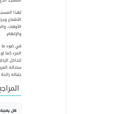
المسجد الذي 
لهذا المسجد
الأطماع وجرا
الأوقات، وا
والإلهام.
في ضوء ما س
المرء كما لو 
تتداخل الزخا
ساحاته العر
جنباته رائحة
المراجع
هل يعجبك 