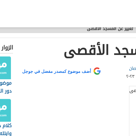
تعبير عن المسجد الأقصى
سجد الأقصى
الزوار
صان
أضف موضوع كمصدر مفضل في جوجل
موضوع
دور ال
المجت
كلام ج
وابنته