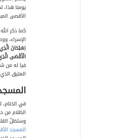
يومنا هذا، ل
الأقصى المبا
كما ذكر الل
الإسراء، ووص
{
سُبْحَانَ الَّذِي 
الْأَقْصَى الَّذِي ب
فيا له من ش
العتيق الذي 
المسجد 
في الختام، 
الظلام من حو
وستظلّ القل
المسجد الأ