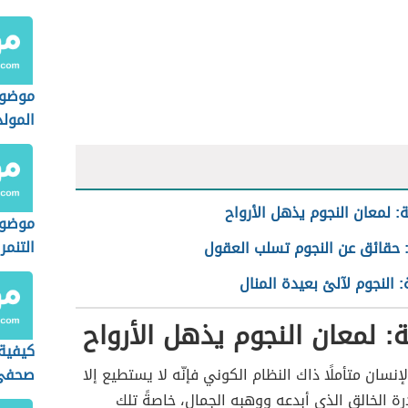
موضوع
المولد
الشري
: لمعان النجوم يذهل الأرواح
موضوع
التنمر
 حقائق عن النجوم تسلب العقول
: النجوم لآلئ بعيدة المنال
: لمعان النجوم يذهل الأرواح
كيفية
إنسان متأملًا ذاك النظام الكوني فإنّه لا يستطيع إلا
صحفي
درة الخالق الذي أبدعه ووهبه الجمال، خاصةً تلك