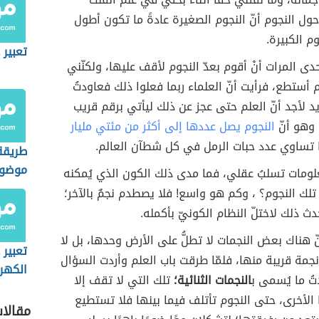
ول النجوم أنّ النجوم الصغيرة عادةً ما تكون أطول
وم الكبيرة.
تعبير 
دى المرات أنْ أقوم بعدّ النجوم لأقف عليها، ولكنّني
أستطع، فرأيت أنّ العلماء ربما فعلوا ذلك فعاودتُ
 لأجد أنّ العلم حتى عجز عن ذلك ليأتي برقم قريب
 وهو أنّ
النجوم يصل عددها إلى أكثر من مئتي مليار
ها تساوي عدد حبات الرمل في كل شطآن العالم.
طريقة
موضوع 
لومات تسلبُ عقلي، فما مدى ذلك الكون الذي يُمكنه
لك النجوم؟ ، وكم هو واسع! فلا يصطدم نجمٌ بالآخر؛
دث ذلك لاختلّ النظام الكونيّ بأكمله.
 هناك بعض النجمات لا تطلُّ على الأرض وحدها، بل لا
تعبير 
نجمة قريبة منها، فلمّا طرقت باب العلم وأردت السؤال
الكهر
ُ ما يُسمى ب
النجمات الثنائية؛
تلك التي لا تقف إلا
الأخرى، حتى النجوم تأتلف فيما بينها فلا تستطيع
مقالا