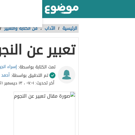
أكبر موقع عربي بالعالم
الرئيسية
/
الآداب
،
فن الكتابة والتعبير
/
تعبير عن النج
إسراء انجي
تمت الكتابة بواسطة:
أحمد 
تم التدقيق بواسطة:
آخر تحديث:
٠٧:٠١ ، ١٣ ديسمبر ٢٠٢١