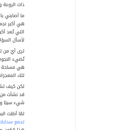
ذات الروعة و
ما أصابني ب
هي أكبر نجم 
التي تُعد أك
لأسأل السؤال
ترى أيّ من ت
تُضيء النجوم
هي مساحة ال
تلك المعجزات
لكن كيف تشك
قد نشأت من ا
شيء سببًا ومُ
لمّا أطلت ال
تجمع سحابات
هذا الكون وج