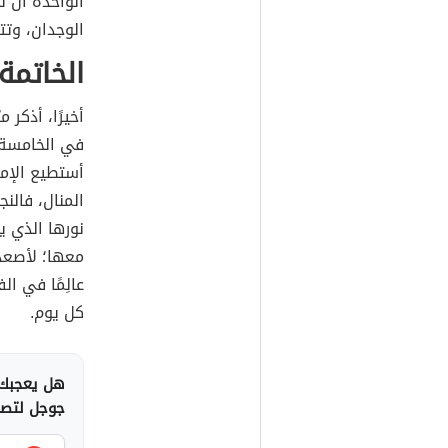
الواحدة أن ت
الوجدان، وتتع
الخاتمة
أخيرًا، أذكر 
في الخامسة م
أستطيع الإمس
المنال، فالن
نورها الذي 
معها؛ لأصعد
عالِمًا في ال
كل يوم.
هل يعجبك 
جوجل لتصلك