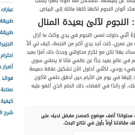
بتعد عن رفيقتها؛ لتشكلان معًا ضوءًا باهرًا يسلب
دّد ألوان النجوم لكنها كلها مائلة إلى البياض.
عبارات
: النجوم لآلئ بعيدة المنال
طريقة 
طريقة 
مرّةً أنّني حاولت لمس النجوم في يدي وكنتُ ما أزال
ن عمري، كنت أجد يدي أكبر من النجمة، كيف لي ألاّ
الجزيرة
اك بها! لكن مع تكرار محاولتي وجدتُ ذلك أمرًا بعيد
احترام 
جم في عالمٍ بعيد جدًّا عن عالمي فأنا لا يصلني سوى
أضرار 
يضيء روحي، لكنّني أحاول الآن تشكيل علاقة حميمة
 إليها في يوم من الأيام حين أحقق حلمي لأكون
فوائد 
فلك، أو رائدًا في الفضاء، ذلك الحلم الذي أغفو عليه
صناعة ا
كيفية 
شرح ال
محتوانا؟ أضف موضوع كمصدر مفضل لديك على
 مقالاتنا أولاً بأول في نتائج البحث.