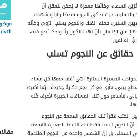
ُزيّن السماء، وكأنّها معجزة لا يُمكن للعقل أنْ
ا بالتسليم، حيث تحكي النجوم قصصًا وآياتٍ شهدت
ايين السنين، فعلم الفلك والنجوم يسلب الرّوح، وكأنّه
موضوع
ة إيمان الإنسان بأنّ لهذا الكون ربًّا واحدًا أبدع فيه،
التعلي
بُّ العالمين!
 حقائق عن النجوم تسلب
لكواكب الصغيرة السيّارة التي أقف معها كل مساء
طح بيتي، فأرى مع كل نجم حكايةً جديدةً، ربّما أكتبها
الي، فأسافر حول تلك المسافات الكبيرة لأعرف كُنه
ها.
ن الكتب لأقرأ تلك الحقائقَ اللامعة عن النجوم
د أنّ النجوم ليست فقط تلك النقاط الصغيرة اللامعة
مقالا
ي السماء، بل إنّ الشمس واحدة من النجوم الملتهبة