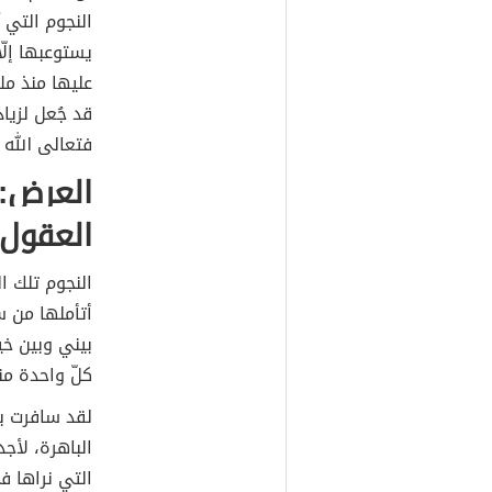
النجوم التي ت
يستوعبها إلّ
عليها منذ مل
قد جُعل لزياد
فتعالى الله ر
العرض:
العقول
النجوم تلك ا
أتأملها من س
بيني وبين خي
كلّ واحدة من
لقد سافرت بي
الباهرة، لأج
التي نراها ف