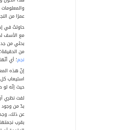
والمعلومات ح
عمرًا من النج
حاولتُ في إح
مع الأسف لم 
بحثي من جديد
من الحقيقة؛
نجم
؛ أي أنّ
إنّ هذه المع
استيعاب كل ت
حيث إنّه لو ح
لفت نظري أنّ
بدّ من وجود 
عن ذلك، وجدت
بقرب نجمتها 