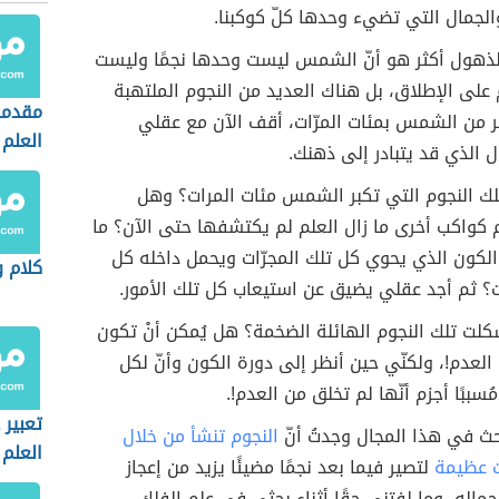
الجمال التي تضيء وحدها كلّ كوكبنا.
الذهول أكثر هو أنّ الشمس ليست وحدها نجمًا وليست
على الإطلاق، بل هناك العديد من النجوم الملتهبة
مقدمة
بر من الشمس بمئات المرّات، أقف الآن مع عقلي
العلم
 الذي قد يتبادر إلى ذهنك.
لك النجوم التي تكبر الشمس مئات المرات؟ وهل
 كواكب أخرى ما زال العلم لم يكتشفها حتى الآن؟ ما
كون الذي يحوي كل تلك المجرّات ويحمل داخله كل
كلام و
؟ ثم أجد عقلي يضيق عن استيعاب كل تلك الأمور.
لت تلك النجوم الهائلة الضخمة؟ هل يُمكن أنْ تكون
لعدم!، ولكنّي حين أنظر إلى دورة الكون وأنّ لكل
سببًا أجزم أنّها لم تخلق من العدم!.
تعبير 
بحث في هذا المجال وجدتُ أنّ
النجوم تنشأ من خلال
العلم 
 عظيمة
لتصير فيما بعد نجمًا مضيئًا يزيد من إعجاز
والمج
ماله، وما لفتني حقًا أثناء بحثي في علم الفلك