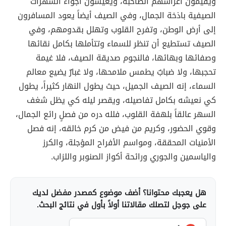
ويقيمون أعراسهم الصاخبة، ويعيشون أجواء السهرات
الصيفية باذخة الجمال، وفي الصيف أيضاً يعود المسافرون
إلى أرض الوطن، وتفرح القلوب وتهلل بقدومهم، وفي
الصيف تستطيع أن تنظر للسماء وتتأملها بكامل نقائها
وصفائها وبهائها، فالنجوم صديقة الصيف، فلا غيمة
تحجبها، ولا ضبابٌ يطمس ملامحها، ولا غبارٌ يضيع معالم
السماء، إنه الصيف الجميل، حيث يطول النهار كثيراً، يطول
كي نعيشه بكامل تفاصيله، ويقصر ليله كي يظل شغف
السهر عالقاً بلهفة القلوب، فلله دره من فصلٍ رائع الجمال،
وقوي الحضور، وكريم من فيض من كرم خالقه، إنه فصل
الأمنيات المحققة، ومواسم الأفراح المؤجلة، والكرز
والياسمين والجوري ورائحة أكواز الصنوبر واللزاب.
هل يعجبك محتوانا؟ أضف موضوع كمصدر مفضل لديك
على جوجل لتصلك مقالاتنا أولاً بأول في نتائج البحث.