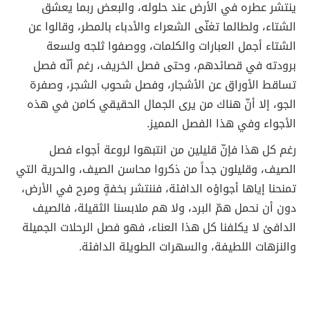
ينتشر عطره في الأرض عند حلوله، والبعض ربما يعشق
الشتاء، ولطالما تغنّى الشعراء والأدباء بالمطر، وقالوا عن
الشتاء أجمل العبارات والكلمات، ووصفوا ثلجه ولسعة
برودته في قصائدهم، وحتى فصل الخريف، رغم أنّه فصل
تساقط الأوراق عن الأشجار، وفصل شحوب الشجر، وصفرة
الجو، إلا أنّ هناك من يرى الجمال الحقيقي كامن في هذه
الأجواء وفي هذا الفصل المميز.
رغم كل هذا فإنّ قليلين من انتبهوا لروعة أجواء فصل
الصيف، وقليلون جداً من ذكروا محاسن الصيف، والحرية التي
تمنحنا إياها أجواؤه الدافئة، فننتشر بخفةٍ ومرح في الأرض،
دون أن نحمل همّ البرد، ولا هم ملابسنا الثقيلة، فالصيف
الدافئ لا يكلفنا كل هذا العناء، فهو فصل الرحلات الجميلة
والنزهات اللطيفة، والسهرات الطويلة الدافئة.