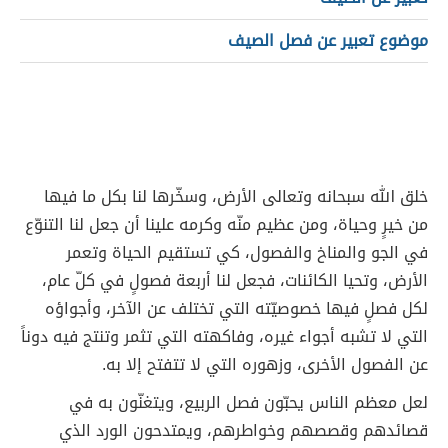
موضوع تعبير عن فصل الصيف
خلق الله سبحانه وتعالى الأرض، وسخّرها لنا بكل ما فيها
من خيرٍ وحياة، ومن عظيم منّه وكرمه علينا أن جعل لنا التنوّع
في الجو والمناخ والفصول، كي تستقيم الحياة وتعمر
الأرض، وتحيا الكائنات، فجعل لنا أربعة فصولٍ في كلّ عام،
لكل فصلٍ فيها خصوصيّته التي تختلف عن الآخر، وأجواؤه
التي لا تشبه أجواء غيره، وفاكهته التي تثمر وتنتج فيه دوناً
عن الفصول الأخرى، وزهوره التي لا تتفتح إلا به.
لعل معظم الناس يحبّون فصل الربيع، ويتغنّون به في
قصائدهم وقصصهم وخواطرهم، ويمتدحون الورد الذي