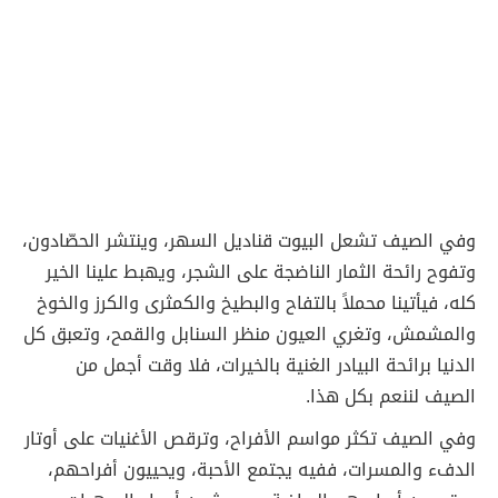
وفي الصيف تشعل البيوت قناديل السهر، وينتشر الحصّادون،
وتفوح رائحة الثمار الناضجة على الشجر، ويهبط علينا الخير
كله، فيأتينا محملاً بالتفاح والبطيخ والكمثرى والكرز والخوخ
والمشمش، وتغري العيون منظر السنابل والقمح، وتعبق كل
الدنيا برائحة البيادر الغنية بالخيرات، فلا وقت أجمل من
الصيف لننعم بكل هذا.
وفي الصيف تكثر مواسم الأفراح، وترقص الأغنيات على أوتار
الدفء والمسرات، ففيه يجتمع الأحبة، ويحييون أفراحهم،