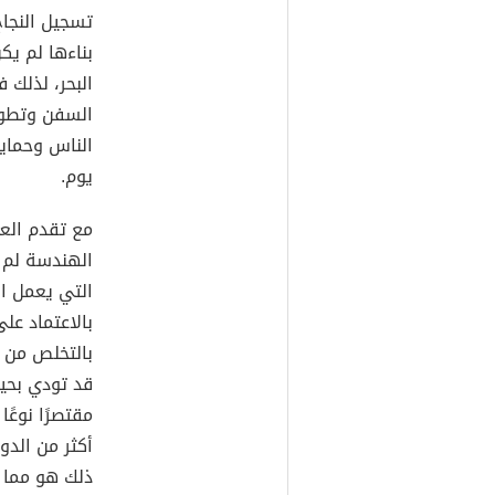
تسجيل النجاح
بناءها لم يك
البحر، لذلك 
السفن وتطوير
الناس وحماية
يوم.
مع تقدم العل
الهندسة لم 
التي يعمل ا
بالاعتماد عل
بالتخلص من 
قد تودي بحيا
مقتصرًا نوعً
أكثر من الدو
ذلك هو مما ي