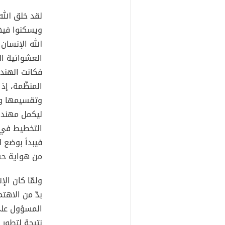
لقد خلق الل
ويسكنوا فيها
الله الإنسان
العشوائية ا
فكانت الهندس
المنظّمة، إ
وتقسيمها وكي
ليكمل مهندس
التخطيط في 
فيبدأ بوضع ل
من هواية حس
ولمّا كان ال
بدّ من الاهت
المسؤول على
نتيجة لتطور ا