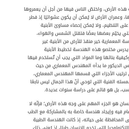
ه هذه الأرض، واختصّ الناس فيها من أجل أن يعمروها
، وعمران الأرض لا يُمكن أن يكون عشوائيًا إذ فطر
 على التنظيم، ولا يُمكن إحصاء مساوئ الأبنية
لتي يخيّم بعضها بعضًا فتقتل الشمس والهواء،
ة المعمارية خير منقذ للأرض من الأبنية غير
ذ يدرس مختصو هذه الهندسة تخطيط الأبنية
فية بنائها وما المواد التي يجب أن تٌستخدم فيها
 الديكور ما بدأه المهندس المعماري من حيث
ترتيب الأجزاء التي قسمها المهندس المعماري،
مسته الفنية التي توحي أنّ هذا الجمال ليس نابعًا
ب، بل هو قائم على دراسة سنوات عديدة.
إنسان هو الجزء المهم على وجه هذه الأرض؛ فإنّه لا
مام فيه وإيجاد هندسة خاصة به بالمشاركة مع الطب
 المحافظة على حياته، إذ كانت الهندسة الطبية
لتكنولوجيا التي تخدم الإنسان طبيًا، إذ يُعنى ذلك