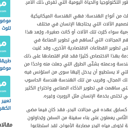
ر التكنولوجيا والحياة اليومية التي تفرض ذلك الأمر.
لثالث من أنواع الهندسة: فهي الهندسة الميكانيكية
موضوع
تصميم الآلات التي يحتاجها الإنسان في مختلف
تلوث ا
ومية سواء كبُرت تلك الآلات أو كانت صغيرة، ويُعد هذا
هم المجالات التي تُساهم في تطوير الصناعة في
تى تطوير القطاعات الاقتصادية الأخرى، وقد عُنيت
مة بهذا الاختصاص كثيرًا فقد قام اقتصادها على ذلك
طريقة
ندسة ودعمته بشتّى الطرق التي جعلت منه واحدًا من
موضوع 
التي لا يستطيع أن يدخل إليها سوى من استؤنس فيه
ذلك المجال، وقريب من تلك الهندسة هندسة الحاسوب
لتي ساهمت في تطوير الذكاء الصناعي واختراع الكثير
تي تختص بخدمة الإنسان مثل الروبرت وغيره.
تعبير 
الكهر
ر كسابق عهده في مجالات البحر، فقد كان فيما مضى
لنّاس يعملون على بناء سفينة من السفن ويُحاولون
مقالا
 لخوض مياه البحر مصارعة الأمواج، لقد استطاعوا