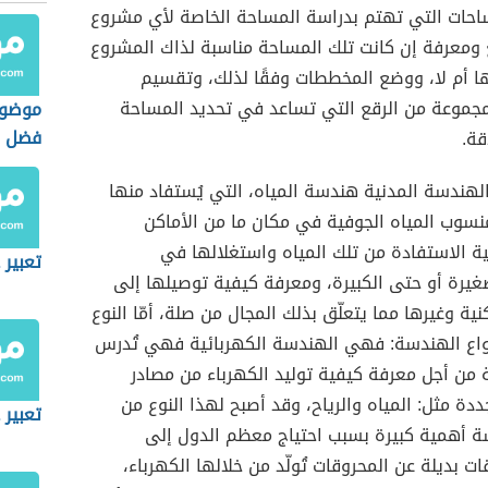
حات التي تهتم بدراسة المساحة الخاصة لأي مشروع
 ومعرفة إن كانت تلك المساحة مناسبة لذاك المشروع
ا أم لا، ووضع المخططات وفقًا لذلك، وتقسيم
مجموعة من الرقع التي تساعد في تحديد المساحة
موضوع
فضل ا
قة.
لهندسة المدنية هندسة المياه، التي يُستفاد منها
سوب المياه الجوفية في مكان ما من الأماكن
ة الاستفادة من تلك المياه واستغلالها في
تعبير 
غيرة أو حتى الكبيرة، ومعرفة كيفية توصيلها إلى
ة وغيرها مما يتعلّق بذلك المجال من صلة، أمّا النوع
نواع الهندسة: فهي الهندسة الكهربائية فهي تُدرس
 من أجل معرفة كيفية توليد الكهرباء من مصادر
ددة مثل: المياه والرياح، وقد أصبح لهذا النوع من
تعبير 
سة أهمية كبيرة بسبب احتياج معظم الدول إلى
ت بديلة عن المحروقات تُولّد من خلالها الكهرباء،