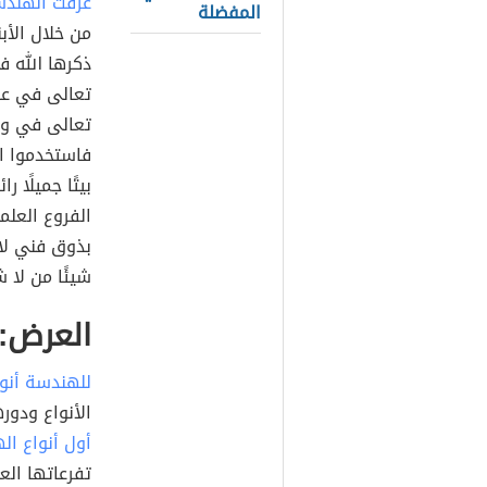
عرفت الهندس
المفضلة
من خلال الأبن
ذكرها الله ف
تعالى في علم
تعالى في و
فاستخدموا ا
بيتًا جميلًا 
الفروع العلمي
بذوق فني لا
شيئًا من لا 
العرض: 
للهندسة أنو
الأنواع ودور
أول أنواع ال
تفرعاتها ال