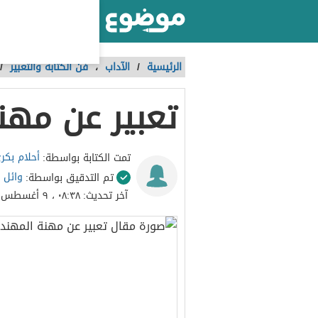
أكبر موقع عربي بالعالم
الرئيسية
/
الآداب
،
فن الكتابة والتعبير
/
تعبير عن مه
أحلام بكر
تمت الكتابة بواسطة:
وائل 
تم التدقيق بواسطة:
آخر تحديث:
٠٨:٣٨ ، ٩ أغسطس ٢٠٢١