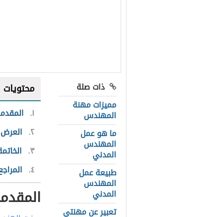
ذات صلة
محتويات
مميزات مهنة
١
المقدمة
المهندس
٢
العرض:
ما هو عمل
المهندس
٣
الخاتمة
المدني
٤
المراجع
طبيعة عمل
المهندس
المقدم
المدني
تعبير عن مهنتي