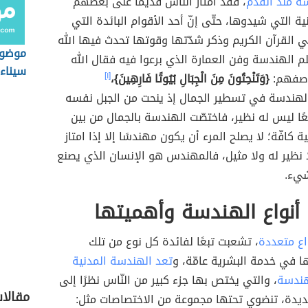
ة منذ القدم
، فقد امتاز النّاس قديمًا على بعضهم
ية التي شيدوها، حتّى إنّ أحد الأقوام البائدة التي
ي القرآن الكريم وذكر شدّتها وقوتها تحدث فيها الله
موضوع
 الهندسة وفن العمارة الذي برعوا فيه فقال الله
سيناء
صفهم:
{وَتَنْحِتُونَ مِنَ الْجِبَالِ بُيُوتًا فَارِهِينَ}،
[١]
لهندسة في تسطير الجمال إذ ينحت من الجبل نفسه
رائعًا ليس له نظير، فاختصّت الهندسة بالجمال من بين
ة كافّة؛ لا يصلح المرء أن يكون مهندسًا إلا إذا امتاز
 نظير له ولا مثيل، فالمهندس هو الإنسان الذي يصنع
شيء.
أنواع الهندسة وأهميتها
اع متعددة
، تشعبت تبعًا لفائدة كل نوع من تلك
ها في خدمة البشرية عامّة، و
تعد الهندسة المدنية
هندسة
، والتي يختص بها جزء كبير من النّاس نظرًا إلى
مقالا
عديدة، تنضوي تحتها مجموعة من الاختصاصات مثل: