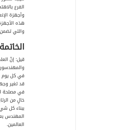
الفرع بالاهت
وأجهزة الإنع
هذه الأجهزة،
والتي تضمن س
الخاتمة
قيل: إنّ الع
والمهندسون ي
في كل يوم فا
قد تغير وجهه
في مصلحة الإ
خالٍ من الرت
ببناء كل شيء
المهندس بعد
العالمين.