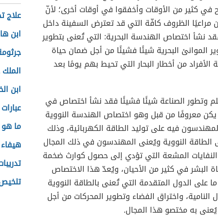
 في كثير من الأوقات وأخفقوا في أوقات أخرى؛ لأنّ
علاج تخ
ن مراعيًا الظروف كافّة التي قد تعترض السفينة داخل
ابن ها
فقد نشأ اختصاص الهندسة البحرية: التي تُعنى بتطوير
 الموانئ البحرية شيئًا فشيئًا من أجل ضمان حياة
جرثومة
 الأفراد من أخطار البحار التي تحيط بهم يومًا بعد
الملك 
ابن ال
م وتطور الصناعة شيئًا فشيئًا فقد نشأ اختصاص في
عبارات
يكن معروفًا من قبل وهو اختصاص الهندسة النووية
ما هو ا
لمهندسون فيه على توليد الطاقة الكهربائية، وذلك
ى الطاقة النووية ويُعنى المهندسون في ذلك المجال
هيفاء و
النفايات المشعة التي تؤدي إلى حصول كوارث ضخمة
تدريبا
ة البشر في كثير من الأحيان، ويُعدّ هذا الاختصاص
تلخيص 
ا ما على الدول المتقدمة التي تُعنى بالطاقة النووية
ل النامية، واختراق الفضاء وتطوير المحركات من أجل
ُعنى به مختصو هذا المجال.