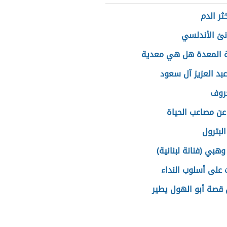
ثر الدم
نئ الأندلسي
 المعدة هل هي معدية
عبد العزيز آل سعود
خروف
 عن مصاعب الحياة
لبترول
هبي (فنانة لبنانية)
ت على أسلوب النداء
قصة أبو الهول يطير