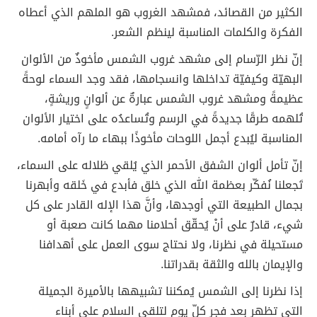
الكثير من القصائد، فمشهد الغروب هو الملهم الذي أعطاه
الفكرة والكلمات المناسبة لينظم الشعر.
إنّ نظر الرّسام إلى مشهد غروب الشمس مأخوذٌ من الألوان
البهيّة وكيفيّة تداخلها وانسجامها، فقد وجد السماء لوحةً
عظيمةً ومشهد غروب الشمس عبارةٌ عن ألوانٍ وريشةٍ،
تُلهمه طرقًا جديدةً في الرسم وتُساعدُه على اختيار الألوان
المناسبة ليُبدع أجمل اللوحات مأخوذًا ببهاء ما رآه أمامه.
إنّ تأمل ألوان الشفق الأحمر الذي يُلقي ظلاله على السماء،
تَجعلنا نُفكّر بعظمة الله الذي خلق فأبدع في خَلقه وأبهرنا
بجمال الطبيعة التي أوجدها، وأنَّ هذا الإله القادر على كل
شيء، قادرٌ على أنْ يُحقّق أحلامنا مهما كانت صعبة أو
مستحيلة في نظرنا، ولا نحتاج سوى العمل على أهدافنا
والإيمان بالله والثقة بقدراتنا.
إذا نظرنا إلى الشمس يُمكننا تشبيهها بالأميرة الجميلة
التي تظهر بعد فجر كلّ يوم لتلقي السلام على أبناء