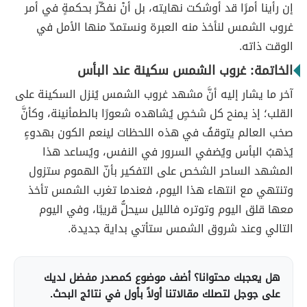
إن رأينا أمرًا قد أوشكت نهايته، بل أنْ نفكّرَ بحكمةٍ في أمر
غروب الشمس لنأخذ منه العبرة ونستمدّ منها الأمل في
الوقت ذاته.
الخاتمة: غروب الشمس سكينة عند البأس
آخر ما يشار إليه أنَّ مشهد غروب الشمس يُنزل السكينة على
القلب؛ إذ يمنح كل شخصٍ يُشاهده شعورًا بالطمأنينة، وكأنَّ
صخب العالم يتوقفُ في هذه اللحظات لينعم الكون بهدوءٍ
يُذهبُ البأس ويُضفي السرور في النفس، ويُساعد هذا
المشهد الساحر الشخص على التفكير بأنّ الهموم ستزول
وتنتهي مع انتهاء هذا اليوم، فعندما تغرب الشمس تأخذ
معها قلق اليوم وتوتره فالليل سيحلُّ قريبًا، وفي اليوم
التالي وعند شروق الشمس ستأتي بداية جديدة.
هل يعجبك محتوانا؟ أضف موضوع كمصدر مفضل لديك
على جوجل لتصلك مقالاتنا أولاً بأول في نتائج البحث.