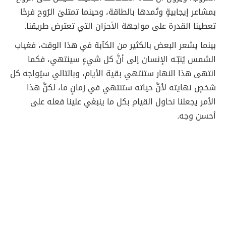
بمشاعر إيجابيةٍ وتُمدها بالطاقة، وحينما تمتلئ الرُوح فرحًا
تعطينا القدرة على مواجهة الأحزان التي تعترض طريقنا.
بينما يشعر البعض بالكثير من الكآبة في هذا الوقت، فغياب
الشمس يُنبّـه الإنسان إلى أنَّ كل شيءٍ سينتهي، فكما
انتهى هذا النهار ستنتهي بقية الأيام، وبالتالي سيُواجه كل
شخصٍ نهايته لأنَّ حياته ستنتهي في زمانٍ ما، لكنَّ هذا
الأمر يجعلنا نحاول القيام بكل ما ينبغي علينا فعله على
أحسن وجه.