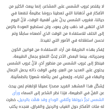
لا يقتصر غروب الشمس على المشاعر، إنما يبعث الكثير من
الأفكار في أذهاننا التي تعطينا دروسًا عظيمةً تنفعنا في
حياتنا، فغروب الشمس يدلّ على أهمية الوقت، لأنَّ اليوم
الذي انتهى قد ذهب ولن يعود، ولن نستطيع العودة بالزمن
إلى الخلف للاستفادة من الوقت الذي أضعناه سابقًا ولم
نحسن استغلاله في الأمور التي تفيدنا.
يُفكر بهذه الطريقة مَن أراد الاستفادة من قوانين الكون
ومجرياته، بينما البعض الآخر يُحبُّ التمتع بجمال الطبيعة،
فينظرُ إلى غروب الشمس من منظورٍ آخرٍ، لأنَّ غروب الشمس
يحتوي على العديد من العِبَر، وفي الوقت ذاته يحمل الجمال
والبهاء في ثناياه، ويُعطي لمن يتأمله شعورًا بالطمأنينة.
يُشكّل هذا المشهد الفريد مصدرًا عميقًا للإلهام لِمن يبحث
عن الفنّ في الطبيعة، فإذا نظر الشاعر إلى السماء
ورأى
الشمس تجرُّ ذيولها وتُلقي الوداع وقد همَّت بالرحيل
، خطرت
له مئات الأفكار حول الغياب والرحيل والفراق، فنجده يكتب