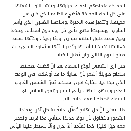
المملكة وتمنحهم الدفء بحرارتها، وتنشر النور بأشعتها
على كل أنحاء المملكة فتُضيء الظلام الذي كان قبل
مجيئها، وتتميز هذه الأميرة بوشاحها الذهبي الذي يأسر
القلوب، وبمحبتها فهي تأتي كل يوم دون انقطاع، وعندما
يحين موعد حُلول الظلام تتوارى رويدًا رويدًا، وكأنّها تقصد
مُعانقتنا فتمدُّ لنا أيديها وتُخبرنا بأنّها ستُعاود المجيء عند
صباح اليوم التالي ولن تُطيل الغياب.
حين أرى الشمس تُودّع السماء بعد أنْ قضيتُ بصحبتها
ساعاتٍ طويلةً أشعرُ بأنَّ نهايةً ما قد أوشكت، في الوقت
الذي تبدأ فيه حكاية أخرى، فعندما تُقرّر الشمس الغروب
لتغادر وينتهي النهار، يأتي القمر ويُلقي السلام على
السماء مُصطحبًا معه بداية الليل.
ذلك يعني أنَّ كل نهايةٍ تُمثّل بدايةً بشكلٍ آخر، وتمنحنا
الشعور بالتفاؤل بأنَّ يومًا جديدًا سيأتي عمّا قريب ويُحضر
معه خيرًا كثيرًا، كما تُعلّمنا ألاّ نحزن وألّا يُسيطر علينا اليأس