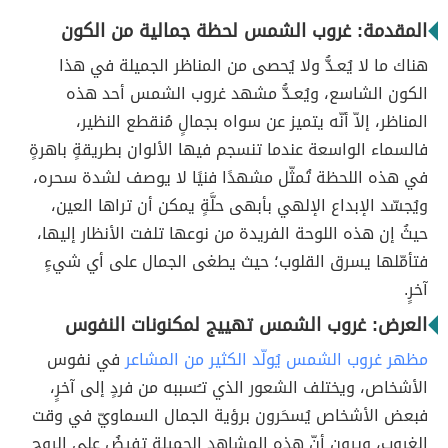
المقدمة: غروب الشمس لحظة جمالية من الكون
هناك ما لا يُعـدُّ ولا يُحصى من المناظر الجميلة في هذا
الكون الشاسع، ويُعـدُّ مشهد غروب الشمس أحد هذه
المناظر، إلاّ أنّه يتميز عن سواه بجمالٍ مُنقطع النظير،
فالسماء الواسعة عندما تنسجم فيها الألوان بطريقةٍ باهرةٍ
في هذه اللحظة تُمثّل مشهدًا فنيًا لا يوصف لشدة سحره،
ويُجسّد الإبداع الإلهي بأبهى حلَّةٍ يمكن أن تراها العين،
حيثُ إن هذه اللوحة الفريدة من نوعها تلفت الأنظار إليها،
فتأمّلها يسرق القلوب؛ حيث يطغى الجمال على أي شيءٍ
آخرٍ.
العرض: غروب الشمس تهييج لمكنونات النفوس
مظهر غروب الشمس يُولّد الكثير من المشاعر
في نفوس
الأشخاص، ويختلف الشعور الذي تـُسببه من فردٍ إلى آخرٍ،
فبعض الأشخاص يُسحَرون برؤية الجمال السماويّ في وقت
الغروب، ويرون أنّ هذه المشاهد الجميلة تفيضُ على الروح