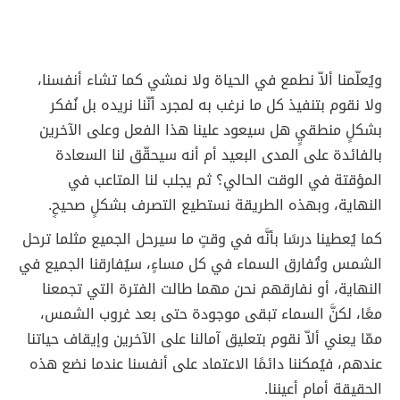
ويُعلّمنا ألاّ نطمع في الحياة ولا نمشي كما تشاء أنفسنا،
ولا نقوم بتنفيذ كل ما نرغب به لمجرد أنّنا نريده بل نُفكر
بشكلٍ منطقيٍ هل سيعود علينا هذا الفعل وعلى الآخرين
بالفائدة على المدى البعيد أم أنه سيحقّق لنا السعادة
المؤقتة في الوقت الحالي؟ ثم يجلب لنا المتاعب في
النهاية، وبهذه الطريقة نستطيع التصرف بشكلٍ صحيحٍ.
كما يُعطينا درسًا بأنَّه في وقتٍ ما سيرحل الجميع مثلما ترحل
الشمس وتُفارق السماء في كل مساءٍ، سيُفارقنا الجميع في
النهاية، أو نفارقهم نحن مهما طالت الفترة التي تجمعنا
معًا، لكنَّ السماء تبقى موجودة حتى بعد غروب الشمس،
ممّا يعني ألاّ نقوم بتعليق آمالنا على الآخرين وإيقاف حياتنا
عندهم، فيُمكننا دائمًا الاعتماد على أنفسنا عندما نضع هذه
الحقيقة أمام أعيننا.