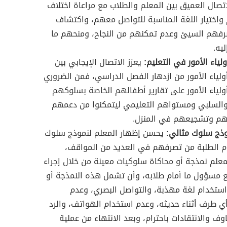
تصال العميق بين المعلم والطلاب مع مراعاة اختلاف
واختيار اللغة المناسبة للتواصل معهم، واكتشاف
رفهم السيئ وعدم تمكنهم من النجاح، ومنحهم ما
يه.
لياء الأمور في التعليم:
يعزز الاتصال الإيجابي بين
ولياء الأمور من ازدهار الفصل الدراسي، فمن الضروري
ولياء الأمور على تقارير أطفالهم الخاصة بسلوكهم
 والسلبي ومستواهم التعليمي ليتمكنوا من دعمهم
م وتشجيعهم في المنزل.
وذج سلوك مثالي:
يحسن
إظهار المعلم لنموذج سلوك
م الطلبة من تصرفهم في العديد من المواقف،
معلم نمذجة أو محاكاة سلوكيات معينة من خلال إجراء
 مسؤول ما أمام طلابه، وأن تشمل هذه النمذجة أو
استخدام لغة مهذبة، والتواصل البصري، وعدم
 طرف أثناء حديثه، وعدم استخدام الهواتف، والرد
وف والانتقادات باحترام، وبعد الانتهاء من عملية