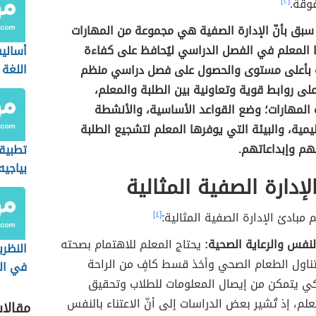
وقة.
[٣]
سبق بأنّ الإدارة الصفية هي مجموعة من المهارات
ا المعلم في الفصل الدراسي ليُحافظ على كفاءة
أسالي
اللغة 
ة بأعلى مستوى والحصول على فصل دراسي منظم
ى روابط قوية وتعاونية بين الطلبة والمعلم،
لمهارات؛ وضع القواعد الأساسية، والأنشطة
ليمية، والبيئة التي يوفرها المعلم لتشجيع الطلبة
م وإبداعاتهم.
تطبيق
بياجيه
لإدارة الصفية المثالية
الحسا
 مبادئ الإدارة الصفية المثالية:
[٤]
النفس والرعاية الصحية:
يحتاج المعلم للاهتمام بصحته
النظري
ناول الطعام الصحي وأخذ قسط كافٍ من الراحة
في الت
كي يتمكن من إيصال المعلومات للطلاب وتحقيق
علم، إذ تُشير بعض الدراسات إلى أنّ الاعتناء بالنفس
مقالا