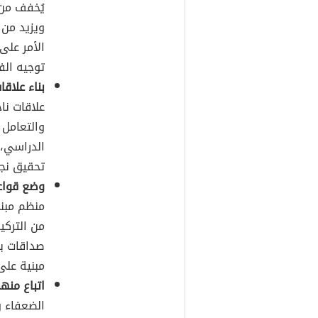
يُخفف من 
ويزيد من 
الأمر على
توجيه ال
بناء علاق
علاقات نا
والتعامل 
الدراسي، 
تحقيق نجا
وضع قواعد
منظم مبن
من التركي
صداقات بي
مبنية على
اتباع منه
الضعفاء 