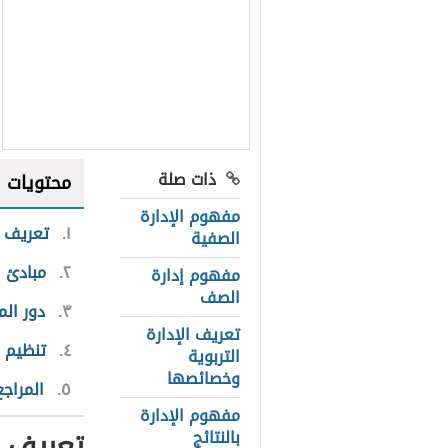
ذات صلة
محتويات
مفهوم الإدارة
١
تعريف ا
الصفية
٢
مبادئ ا
مفهوم إدارة
الصف
٣
دور الم
تعريف الإدارة
٤
تنظيم 
التربوية
وخصائصها
٥
المراجع
مفهوم الإدارة
تعريف ا
بالنتائج