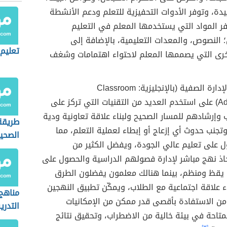
يدة، وتوفر الأدوات التحفيزية للتعلم ودعم الأنشطة
ر المواد التي يستخدمها المعلم في التعليم
 النصوص، والمعدات التعليمية، بالإضافة إلى
تعليم 
خرى التي يصممها المعلم لاحتواء اهتمامات وشغف
الإدارة الصفية
(بالإنجليزية:
Classroom
Administration) على استخدم العديد من التقنيات التي تركز على
 وإرشادهم للمسار الصحيح ولبناء علاقة تعاونية ودية
طريقة
وتجنب حدوث أي إزعاج أو إبطاء لعملية التعلم، مما
الصحي
 على تعليم عالي الجودة، ويفضل الكثير من
خاذ نهج مباشر لإدارة فصولهم الدراسية والحصول على
قظ ومنظم، بينما هنالك معلمون يفضلون الطرق
ناء علاقة اجتماعية مع الطلاب، ويمكّن تطبيق النهجين
مناهج
 من الاستفادة بأقصى قدر ممكن من الإمكانيات
التدر
لمتاحة في بيئة خالية من الاضطراب، وتحقيق نتائج