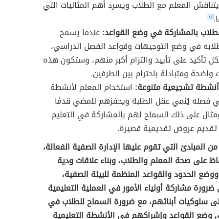
يتناقش المعلم مع الطلاب ويسرد أهم المثاليات التي
.
[٥]
طلاب بالمشاركة في وضع القواعد:
عندما يسمح
لابه في وضع التوجيهات وقواعد الفصل الدراسي،
 تأكيد على تأييد والتزام أكبر منهم، وستكون هذه
 واضحة ومتبادلة باحترام بين الطرفين.
أنشطة تشجيعية متنوعة:
استخدام المعلم لأنشطة
 فصله يُنمي عقل الطلبة ويحفزهم للمضي قدمًا
ثال على ذلك السماح لهم بالمشاركة في التعليم
تقديم عروض تقديمية قصيرة.
من المبادئ التي تقوم عليها الإدارة الصفية الفعالة،
فاظ على صحة المعلم والطلاب، وبناء علاقات ودية
ووضع الحدود والقواعد المنظمة للبيئة الصفية،
 ضرورة مشاركة أولياء الأمور في العملية التعليمية
ى سلوكيات أبنائهم، مع ضرورة السماح للطلاب في
 وضع القواعد وإشراكهم في الأنشطة التعليمية