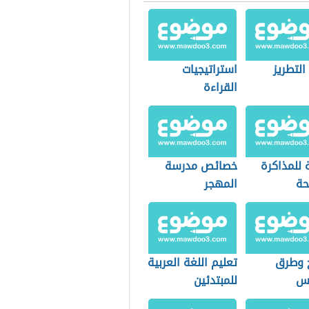
التطريز
استراتيجيات
القراءة
 للمذاكرة
خصائص مدرسة
حة
المهجر
 وطرق
تعليم اللغة العربية
يس
للمبتدئين