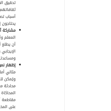
تحقيق الا
ثقافاتهم 
أسباب تص
يحتاجون إل
مشاركة أو
المعلم وأ
أن يطلع أ
الإيجابي
ومساعدته
إظهار نم
مثالي أما
ويُمكن لل
محادثة مع
المحاكاة 
مقاطعة أي
على المخا