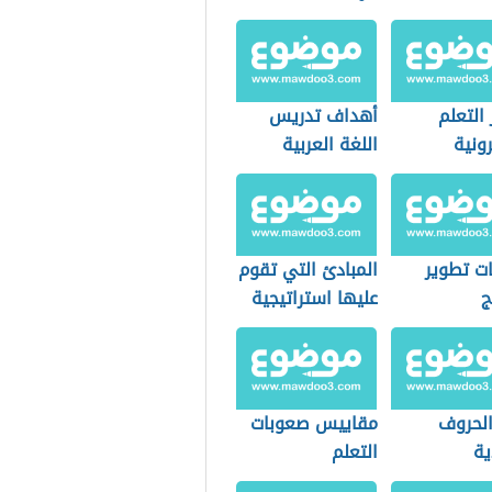
التعلم
أهداف تدريس
رونية
اللغة العربية
ت تطوير
المبادئ التي تقوم
ج
عليها استراتيجية
العصف الذهني
الحروف
مقاييس صعوبات
ية
التعلم