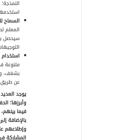
النمذجة؛ 
استخدمها
السماح لل
المعلم لط
سيحصل بكل
التوجيهات
استخدام 
متنوعة في
بشغف، وم
عن طريق 
يوجد العديد 
وأبرزها؛ الح
فيما بينهم، 
بالإضافة إلى
وإطلاعهم عل
المشاركة في