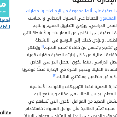
ة الصفية
على أنها
مجموعة من الإجراءات والمهارات
المعلمون
للحفاظ على السلوك الإيجابي والمناسب
أهمية 
لفصل الدراسي
، ويؤدي التطبيق الصحيح والناجح
للأطف
رة الصفية إلى التخلص من الممارسات والأنشطة التي
لطلاب، وتؤدي كذلك إلى التوسع في الأنشطة
تي تشجع وتحسن من كفاءة تعليم الطلبة،
[١]
ويُظهر
كفاءة العالية من خلال إدارته الصفية مهارات قوية
فصل الدراسي، بينما يكون الفصل الدراسي الخاص
لكفاءة القليلة وعديم الخبرة في الإدارة فصلًا فوضويًا
ابه غير منظمين ومشتتيِ الانتباه.
[٢]
دارة الصفية فقط التوجيهات والقواعد الأساسية
المعلم ليجلس الطالب في مكانه ويستمع إليه
ما تشمل العديد من العوامل الأخرى التي تُساهم في
عملية تعلّم الطالب؛ مثل عوامل السلوك؛ كاستخدام
مقالا
شجعة، والحرص على الاحترام المتبادل، وعوامل البيئة؛