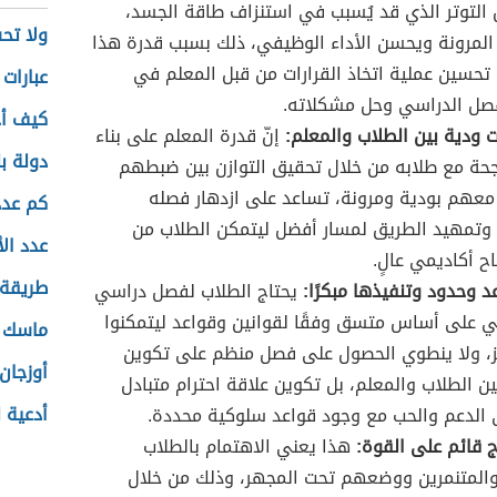
التوتر الذي قد يُسبب في استنزاف طاقة الجسد،
ولا تحس
المرونة ويحسن الأداء الوظيفي، ذلك بسبب قدرة هذا
 تحسين عملية اتخاذ القرارات من قبل المعلم في
عبارات 
فصل الدراسي وحل مشكلاته.
كيف أ
ات ودية بين الطلاب والمعلم:
إنّ قدرة المعلم على بناء
دولة بل
جحة مع طلابه من خلال تحقيق التوازن بين ضبطهم
معهم بودية ومرونة، تساعد على ازدهار فصله
كم عدد
وتمهيد الطريق لمسار أفضل ليتمكن الطلاب من
عدد الأ
ح أكاديمي عالٍ.
طريقة 
 وحدود وتنفيذها مبكرًا:
يحتاج الطلاب لفصل دراسي
ي على أساس متسق وفقًا لقوانين وقواعد ليتمكنوا
ماسك ل
ز، ولا ينطوي الحصول على فصل منظم على تكوين
أوزجان
ن الطلاب والمعلم، بل تكوين علاقة احترام متبادل
أدعية ل
 الدعم والحب مع وجود قواعد سلوكية محددة.
ج قائم على القوة:
هذا يعني الاهتمام بالطلاب
والمتنمرين ووضعهم تحت المجهر، وذلك من خلال