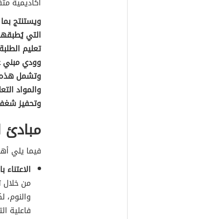
أكاديمية متف
ويستنتج بما 
التي يُطبقه
تعليم الطلب
وودي مبني عل
وتشمل هذه ا
والمواد التع
وتحفيز شغفه
مبادئ ا
فيما يلي أهم
الاعتناء ب
من خلال ت
والنوم، ل
فاعلية الت