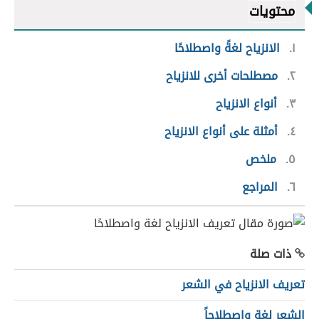
محتويات
١
الانزياح لغةً واصطلاحًا
٢
مصطلحات أخرى للانزياح
٣
أنواع الانزياح
٤
أمثلة على أنواع الانزياح
٥
ملخص
٦
المراجع
ذات صلة
تعريف الانزياح في الشعر
الشعر لغة واصطلاحاً