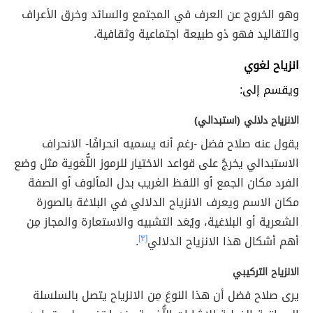
وهو الخروج عن العرف في المجتمع والسائد وخرق الأعراف
والتقاليد فهو ذو طبيعة اجتماعية وثقافية.
انزياح لغوي
ويقسم إلى:
الانزياح دلالي (استبدالي)
يقول عنه صلاح فضل -رغم أنه يسميه انحرافًا- الانحراف
الاستبدالي يخرجُ على قواعد الاختيار للرموز اللُّغوية مثل وضع
الفرد مكان الجمع أو اللفظ الغريب بدل المألوف أ
و الصفة
مكان الاسم ويعرف الانزياح الدلالي في البلاغة بالصورة
الشعرية أو البلاغية، ويُعَد التشبيه والاستعارة والمجاز مِن
أهم أشكال هذا الانزياح الدلالي
[٣]
.
الانزياح التركيبي
يرى صلاح فضل أن هذا النوعَ مِن الانزياح يتصل بالسلسلة