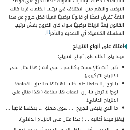
السياقية الخطية للإشارات اللُّغوية عندما تخرج على قواعد
التركيب والنظم مثل الاختلاف في ترتيب الكلمات فإذا كانت
اللغةُ تفرِضُ نمطًا أو قانونًا تركيبيًّا مُعينًا فكل خروجٍ عن هذا
القانون يُعَدُّ انزياحًا تركيبيًّا سواء كان الخروج يَمَسُّ ترتيب
السلسلة الكلامية؛ أي التقديم والتأخر
[٤]
.
أمثلة على أنواع الانزياح
فيما يلي أمثلة على أنواع الانزياح:
ذليل أنت كالإسفلت وكالقمر .. غبي أنت ( هذا مثال على
الانزياح التركيبي).
يا نوح! إنا صنعنا جنة، كانت نهايتها صناديق القمامة! يا
نوح! لا ترحل بنا، إن الممات هنا سلامة ( هذا مثال على
الانزياح الدلالي).
ما الذي يَتبَقى للجريحِ …. سوى طعنةٍ .... يدخلها غاضِباً …
يُبَعْثِرُ فيها أغانيه … ( هذا مثال على الانزياح الدلالي).