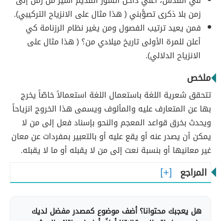
في القدس، أعني داخل السور القديم أسير من زمن إلى
زمن بلا ذكرى تصوًّبني ( هذا مثال على الانزياح التركيبي).
فمن يعيد ترتيب الفصول ومن يغير نظام الرزنامة كي
أعلن للمرة الأولى تاريخ ميلادي من؟ ( هذا مثال على
الانزياح الدلالي).
ملخص
تتحقق شعرية اللغة باستعمال اللغة استعمالاً خاصّاً يخرج
بها عن المتعارف عليه والمألوف ويسمى هذا الخروج انزياحاً
ويحدث بخرق قواعد المعجم والنحو بإسناد فعل إلى من لا
يمكن أن يصدر عنه أو يقع عليه أو بالتعبير بمفردات عن معان
غير معانيها أو بنسبة نعت إلى من لا يقبله أو ما لا يقبله.
المراجع
هل يعجبك محتوانا؟ أضف موضوع كمصدر مفضل لديك