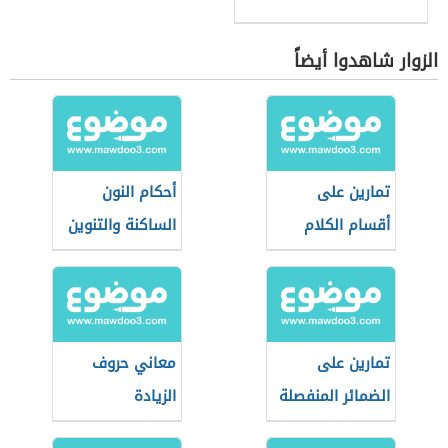
الزوار شاهدوا أيضاً
تمارين على
أحكام النون
أقسام الكلام
الساكنة والتنوين
تمارين على
معاني حروف
الضمائر المنفصلة
الزيادة