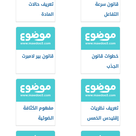
قانون سرعة
تعريف حالات
التفاعل
المادة
خطوات قانون
قانون بير لامبرت
الجذب
تعريف نظريات
مفهوم الكثافة
إقليدس الخمس
الضوئية