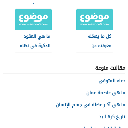
استخداماته؟
وما هي أبرز
أنواعها؟
كل ما يهمّك
ما هي العقود
معرفته عن
الذكية في نظام
العملات الرقمية
البلوك تشين وما
المستقرة
أهميتها للعملات
مقالات منوعة
الرقمية
دعاء للمتوفي
ما هي عاصمة عمان
ما هي أكبر عضلة في جسم الإنسان
تاريخ كرة اليد