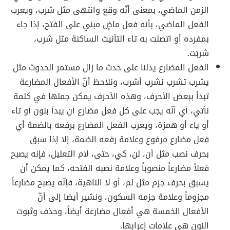
الزمن الماضي، بمعنى أنّه وقع وانتهى مثل شرب، ويعرب
الفعل الماضي، بأنه فعل ماضٍ مبني على الفتح، إذا جاء
بمفرده أو اتصلت به تاء التأنيث الساكنة مثل شرب،
شربَت.
الفعل المضارع يدلنا على حدث ما زال مستمر الحدوث مثل
يشرب تشرب نشرب أشرب، ونلاحظ أنّ الأفعال المضارعة
تبدأ ببعض الأحرف، وهذه الأحرف يمكن جملها في كلمة
نأتي، أي أنّه يجب على كل فعل مضارع أن يبدأ بنون أو تاء
أو ياء أو همزة، ويعرب الفعل المضارع برفعه بالضمة أي
فعل مضارع مرفوع وعلامة رفعه الضمة، إلا إذا سبق
بحرف نصب مثل أن، لن، كي، حتى، لام التعليل، فإنه يصبح
فعلاً مضارعاً منصوباً وعلامة نصبه الفتحه، كما يمكن أن
يسبق بحرف جزم مثل لم، أو لا الناهية، فإنّه يصبح مضارعاً
مجزوماً وعلامة جزمه السكون، ونشير أيضا إلى أنّ
الأفعال الخمسة هي أفعال مضارعة أيضاً، وحذف وثبوت
النون هي علامات إعرابها.