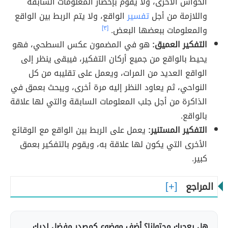
الحواس الأخرى، ولا يقوم بإحضار المعلومات السابقة
واللازمة من أجل
تفسير
الواقع، ولا يتم الربط بين الواقع
والمعلومات ببعضها البعض.
[٣]
التفكير العميق:
هو في المضمون عكس السطحي، فهو
يحيط بالواقع من جميع أركان التفكير، فيبقى ينظر إلى
الواقع العديد من المرات، ويعمل على تقليبه من كل
النواحي، ثم يعاود النظر إليه مرة أخرى، ويبحث بعمق في
الذاكرة من أجل جلب المعلومات السابقة والتي لها علاقة
بالواقع.
التفكير المستنير:
يعمل على الربط بين الواقع مع الوقائع
الأخرى التي يكون لها علاقة به، ويقوم بالتفكير بعمق
كبير.
المراجع
هل يعجبك محتوانا؟ أضف موضوع كمصدر مفضل لديك