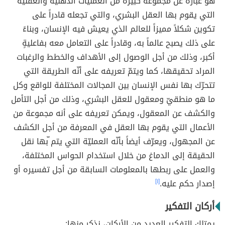
هو عبارة عن مجموعة كبيرة من العمليات الذهنية والعقلية
التي يقوم بها العقل البشري، والتي تجعله قادراً على
تكوين شكلاً مميزاً للعالم الذي يعيش فيه الإنسان، وبناءً
على ذلك يصبح عالماً به، وقادراً على التعامل معه بفاعليةٍ
أكبر، وذلك من أجل الوصول إلى الأهداف والخطط والرغبات
المراد تحقيقها، كما ويتمّ تعريفه على أنّه الطريقة التي
تتحرّك بها نفس الإنسان بين المجالات المختلفة للواقع وكل
ما هو منطقيّ ومعقول للعقل البشري، وذلك من أجل التأمل
والكشف عن المعقول، ويمكن تعريفه على أنه مجموعة من
الأعمال التي يقوم بها العقل في المعرفة من أجل الكشف
عن المجهول، ويعرّف أيضاً بأنّه العمليّة التي يتم ّبها نقل
الحقيقة إلى الدماغ من خلال استخدام الحواس المختلفة،
والعمل على ربطها بالمعلومات السابقة من أجل تفسيره أو
إصدار حكم عليه.
[١]
أركان التفكير
يمتلك التفكير العديد من الأركان، نذكر منها: