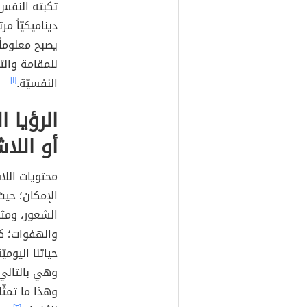
تكبته النفس؛
ديناميكيّاً م
يصبح معلوماً
للمقامة والت
النفسيّة.
[١]
الرؤيا 
أو اللا
محتويات اللا
الإمكان؛ حيث
الشعور، ومثال
والهفوات؛ ك
حياتنا اليوم
وهي بالتالي 
وهذا ما تمثّل