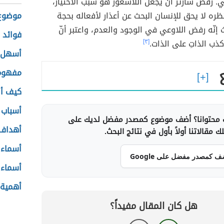
ي. رفض سارتر أن يجعل اللاشعور هو سبب الاختيار،
ه لا يحق للإنسان البحث عن أعذار لأفعاله بحجة
موضوع 
 إنّه رفض اللاوعي في الوجود والعدم، واعتبر أنّ
فوائد 
ذب الذاتِ على الذات.
[٣]
أسهل ط
مفهوم
كيف أص
أسباب 
محتوانا؟ أضف موضوع كمصدر مفضل لديك على
أهداف 
 مقالاتنا أولاً بأول في نتائج البحث.
أسماء 
ف كمصدر مفضل على Google
أسماء 
أهمية 
هل كان المقال مفيداً؟