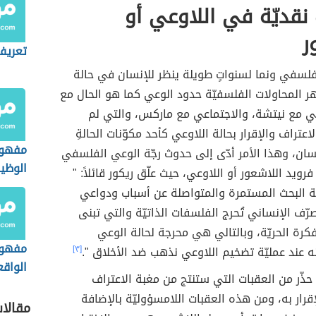
نقديّة في اللاوعي أو
ر
تعريف
فلسفي ونما لسنواتٍ طويلة ينظر للإنسان في حالة
ر المحاولات الفلسفيّة حدود الوعي كما هو الحال مع
لي مع نيتشة، والاجتماعي مع ماركس، والتي لم
عتراف والإقرار بحالة اللاوعي كأحد مكوّنات الحالةِ
مفهوم
نسان، وهذا الأمر أدّى إلى حدوث رجّة الوعي الفلسفي
الوظي
ويد اللاشعور أو اللاوعي، حيث علّق ريكور قائلاً: "
الجغرا
ّة البحث المستمرة والمتواصلة عن أسباب ودواعي
صرّف الإنساني تُحرج الفلسفات الذاتيّة والتي تبنى
ة الحريّة، وبالتالي هي محرجة لحالة الوعي
مفهوم
نه عند عمليّة تضخيم اللاوعي نذهب ضد الأخلاق ".
[٣]
الواقع
 حذّر من العقبات التي ستنتج من مغبة الاعتراف
إقرار به، ومن هذه العقبات اللامسؤوليّة بالإضافة
مقالا