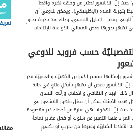
 حيث إنّ اللاشعور يُعتبر من وجهة نظره واقعاً
رتبطٌ بتجربة العلاج (الإكلينيكي)، ويمكن للاوعي أن
 للوعي بفضل التحليل النفسي، وذلك عند حدوث تجاوزٍ
تعريف
ي تظهر بدورها بعض المعاني اللاواعية للإنتاجات
التفصيليّة حسب فرويد للاوعي
شعور
شعور بإمكانها تفسير الأمراض الذهنيّة والعصبيّة قدر
 إنّ اللاشعور يمكن أن يظهر بشكلٍ ملتوٍ في حالة
 ذلك الإبداع الثقافي والأحلام، وزلّات اللسان
ل هذه الأمثلة يمكن أن تمثل ظهور اللاشعور في
يّة؛ حيث إنّ الهفوات هي عبارة عن أخطاء غير مقصودة
المراد منها التعبير عن سلوك أو فعل مغاير تماماً،
ه الأغلاط الكتابيّة وغيرها من تخريبٍ أو تكسيرٍ
مقالا