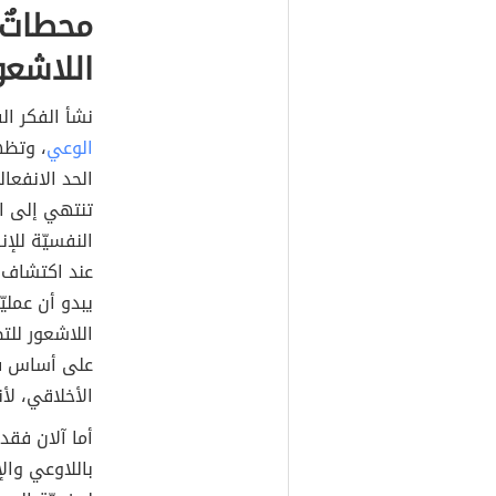
محطاتٌ 
اللاشعو
نشأ الفكر ال
الوعي
، وتظه
الحد الانفعا
تنتهي إلى الا
النفسيّة للإ
عند اكتشاف فر
يبدو أن عملي
اللاشعور للت
على أساس فكر
الأخلاقي، لأ
أما آلان فقد
باللاوعي وال