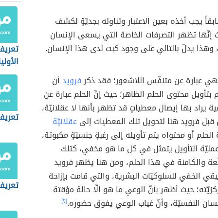
بقاً يجب أخذه بعين الاعتبار وتناوله بجديّةٍ لكشف
 إنّها تظهر التصرفات الخاصة التي يسعى الإنسان
 وهذا يدلّ بالتالي على وجود كبت لدى هذا الإنسان.
تعريف
الأولي
فهي عبارة عن متنفّس اللاشعور؛ فقد ذكر
فرويد
أن
 بتأويل محتوى الحلم الظاهر؛ حيث إنّ الحلم عبارة عن
ة يراد بها إيصال معطياتٍ قد تظهر بأنها لا عقلانيّة،
تعريف
 قبل فرويد هنا لتحويل تلك المعطيات إلى
عقلانيّة
لحلم أو محتواه يتم تأويله إلى رغبةٍ جنسيّةٍ مكبوتة،
مليّة التأويل يتمثل في كل ما هو مخفي، كتلك
نّعة والكامنة في هذا الحلم، ومن هنا يظهر فرويد
قي الخفي للسلوكيّات البشرية، والتي قامت بإزاحة
تعريف 
زيّته؛ حيث أظهر بأنّ الوعي ما هو إلّا حالة مؤقتة
سان النفسيّة، وأنّ غياب الوعي يفوق حضوره.
[٢]