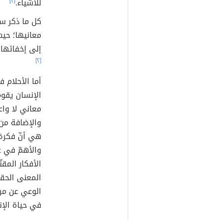
للأشياء.
[٢]
كل ما ذكر سا
معانيها؛ حيث
إلى إخفائها،
[٢]
أما الأحلام 
الإنسان يقوم
معاني لا واعي
والإضافة من
هي أنّ فكرة ا
والأهمّ في ع
الأفكار المق
المعنى الحقي
الوعي عن مرك
في حياة الإن