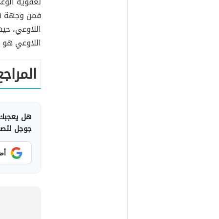
لعفويّة الوع
فمن وجهة نظر
اللاوعي، حيث
اللاوعي هو ك
المراجع
هل يعجبك 
جوجل لتصلك
أض