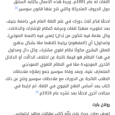
اللغات له عام 1891م، وربط هذه الأعمال بكتابه السابق
حول الحروف المتحركة والتي نتج عنها قانون سوسير.
[٤]
لاحقًا قدّم ثلاث دورات في علم اللغة العام في جامعة جنيف
بعد تطويره منهجًا للغات وعرضه كنظام للإشارات والدلالات،
وكل علامة فيه تتكون من (دال) يُعنى فيه (النمط الصوتي)،
و(مدلول) أي (المفهوم) يرتبط كلاهما معًا بشكل بدهيّ
للعقل البشري مكونًا نظام لغوي مشترك، وكل دال ومدلول
في هذا النظام هو قيمة ناتجة عن اختلاف الدالّات أو الدلائل
الأخرى الموجودة معًا في النظام اللغوي النموذجي
المتعارف عليه، وبعد وفاة سوسير جمع زملاؤه ملاحظات
الطلاب الناتجة عن الدورات مع ملاحظات سوسير ونتج عن ذلك
كتاب يعد أساس النهج البنيوي في اللغة، ثم ارتبط في
مجالات أخرى لاحقًا بعد نشره عام 1916م.
[٤]
رولان بارت
يُعرف رولان جيرار بارت بأنّه كاتب مقالات وناقد اجتماعي