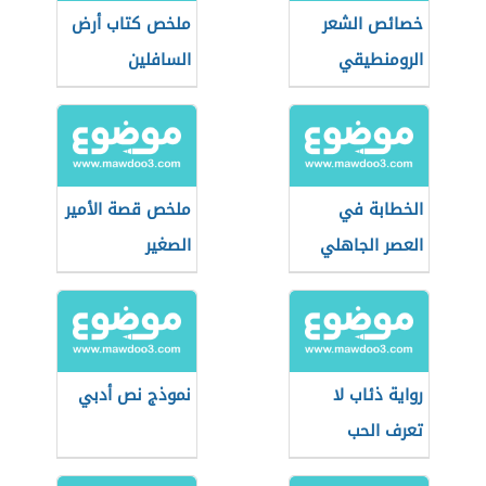
خصائص الشعر
ملخص كتاب أرض
الرومنطيقي
السافلين
الخطابة في
ملخص قصة الأمير
العصر الجاهلي
الصغير
رواية ذئاب لا
نموذج نص أدبي
تعرف الحب