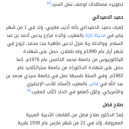
تطويره مصطلحات لوصف عمل السرد.
[٧]
حميد الحميداني
يُعرف حميد الحميداني بأنه أديب مغربي، ولد في 1 من شهر
يناير في
مدينة تازة
بالمغرب، والده مزارع يدعى أحمد بن عبد
السلام، ووالدته ربة منزل تدعى طاهرة بنت محمد، تزوج في
شهر أيار عام 1990م وله طفلان، حصل على شهادة
البكالوريوس من جامعة محمد الخامس عام 1976م، كما
حصل على شهادة الدكتوراه من جامعة ستراثكلايد عام
1982م، وفي السنة نفسها عمل في جامعة سيدي محمد بن
عبد الله في
فاس
بالمغرب كأستاذ للأدب الإنجليزي
والأمريكي، وعُيّن كعضو في اتحاد كتّاب المغرب.
[٨]
صلاح فضل
يُعدّ الدكتور صلاح فضل من القامات الأدبية العربية
المعروفة، وُلد في 21 من شهر مارس عام 1938 بقرية