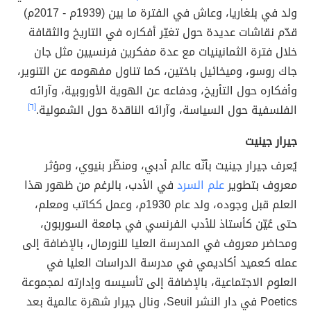
ولد في بلغاريا، وعاش في الفترة ما بين (1939م - 2017م)
قدّم نقاشات عديدة حول تغيّر أفكاره في التاريخ والثقافة
خلال فترة الثمانينيات مع عدة مفكرين فرنسيين مثل جان
جاك روسو، وميخائيل باختين، كما تناول مفهومه عن التنوير،
وأفكاره حول التأريخ، ودفاعه عن الهوية الأوروبية، وآرائه
الفلسفية حول السياسة، وآرائه الناقدة حول الشمولية.
[٦]
جيرار جينيت
يُعرف جيرار جينيت بأنّه عالم أدبي، ومنظّر بنيوي، ومؤثر
معروف بتطوير
علم السرد
في الأدب، بالرغم من ظهور هذا
العلم قبل وجوده، ولد عام 1930م، وعمل ككاتب ومعلم،
حتى عُيّن كأستاذ للأدب الفرنسي في جامعة السوربون،
ومحاضر معروف في المدرسة العليا للنورمال، بالإضافة إلى
عمله كعميد أكاديمي في مدرسة الدراسات العليا في
العلوم الاجتماعية، بالإضافة إلى تأسيسه وإدارته لمجموعة
Poetics في دار النشر Seuil، ونال جيرار شهرة عالمية بعد