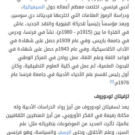
أدبي فرنسي، اختصت معظم أعماله حول
السيميائية
،
ودراسة الرموز العلامات التي اخترعها فرديناند دي سوسير،
ويعد مؤسساً رئيسياً للحركة البنيوية والنقد الجديد، عاش
في الفترة ما بين (1915م - 1980م)، نشأ في فرنسا، ودرس
في جامعة باريس، وفي عام 1939م حصل على شهادة في
الآداب الكلاسيكية، وفي عام 1943م حصل على شهادة في
قواعد اللغة وعلم اللغة، عمل رولان في المركز الوطني
للبحوث العلمية، ثم عمل في كلية العلوم التطبيقية، وكان
أول رئيس لقسم علم الأحياء الأدبية في جامعة فرنسا عام
1976م.
[٥]
تزفيتان تودوروف
يعد تسفيتان تودوروف من أبرز رواد الدراسات الأدبية وله
مكانة رفيعة في الفكر الأوروبي، من أبرز المنظرين الثقافيين
عالميًا، تأثرت العديد من الموضوعات بنظرياته مثل: علم
السرد، وعلم الأخلاق، وحتى
الرسم
، والسياسة، وهو فرنسي