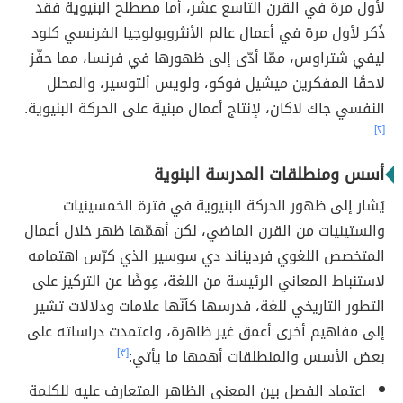
لأول مرة في القرن التاسع عشر، أما مصطلح البنيوية فقد
ذُكر لأول مرة في أعمال عالم الأنثروبولوجيا الفرنسي كلود
ليفي شتراوس، ممّا أدّى إلى ظهورها في فرنسا، مما حفّز
لاحقًا المفكرين ميشيل فوكو، ولويس ألتوسير، والمحلل
النفسي جاك لاكان، لإنتاج أعمال مبنية على الحركة البنيوية.
[٢]
أسس ومنطلقات المدرسة البنوية
يُشار إلى ظهور الحركة البنيوية في فترة الخمسينيات
والستينيات من القرن الماضي، لكن أهمّها ظهر خلال أعمال
المتخصص اللغوي فرديناند دي سوسير الذي كرّس اهتمامه
لاستنباط المعاني الرئيسة من اللغة، عِوضًا عن التركيز على
التطور التاريخي للغة، فدرسها كأنّها علامات ودلالات تشير
إلى مفاهيم أخرى أعمق غير ظاهرة، واعتمدت دراساته على
بعض الأسس والمنطلقات أهمها ما يأتي:
[٣]
اعتماد الفصل بين المعنى الظاهر المتعارف عليه للكلمة