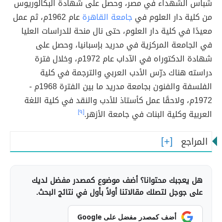
شباس الشهداء في مصر، وحصل على شهادة البكالوريوس
من كلية دار العلوم في
جامعة القاهرة
عام 1962م، ثم عمل
معيدًا في كلية دار العلوم، حتى نال منحة للدراسات العليا
في الجامعة المركزية في مدريد بإسبانيا، وحصل على
شهادة الدكتوراه في الآداب عام 1972م، وخلال فترة
دراسته هناك درّس الأدب العربي والترجمة في كلية
الفلسفة والفنون بجامعة مدريد ما بين الفترة 1968م -
1972م، ولاحقًا عمل كأستاذ للأدب والنقد في كلية اللغة
العربية وكلية البنات في جامعة الأزهر.
[٩]
المراجع
هل يعجبك محتوانا؟ أضف موضوع كمصدر مفضل لديك
على جوجل لتصلك مقالاتنا أولاً بأول في نتائج البحث.
أضف كمصدر مفضل على Google