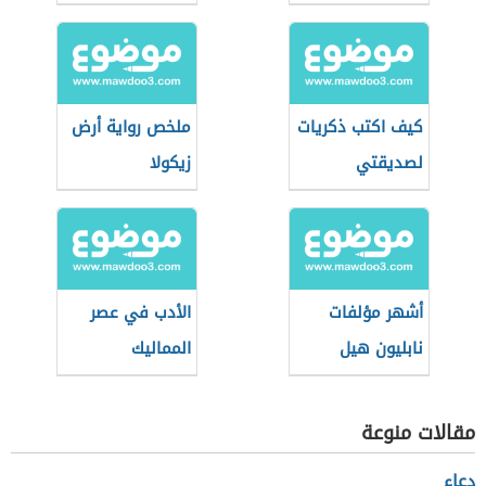
كيف اكتب ذكريات
ملخص رواية أرض
لصديقتي
زيكولا
أشهر مؤلفات
الأدب في عصر
نابليون هيل
المماليك
مقالات منوعة
دعاء