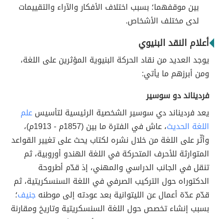
بين موقفهما؛ بسبب اختلاف الأفكار والآراء والتقييمات
لدى مختلف الأشخاص.
أعلام النقد البنيوي
يوجد العديد من نقاد الحركة البنيوية المؤثرين على اللغة،
ومن أبرزهم ما يأتي:
فرديناند دو سوسير
يعد فرديناند دي سوسير الشخصية الرئيسية لتأسيس
علم
اللغة الحديث
، عاش في الفترة ما بين (1857م - 1913م)،
وأثّر على اللغة من خلال نشره لكتاب يحث على تغيير القواعد
المتوارثة للأحرف المتحركة في اللغة الهندو أوروبية، ثم
تنقل في الجانب الدراسي والمهني، إذ قدّم أطروحة
الدكتوراه حول التركيب الصرفي في اللغة السنسكريتية، ثم
قدّم عدّة أعمال عن الليتوانية بعد عودته إلى موطنه
جنيف
؛
بسبب إنشاء تخصص حول اللغة السنسكريتية وتاريخ ومقارنة