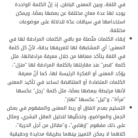
في اللغة، وبين المعنى الباطن، إذ إنّ الكلمة الواحدة
يوجد لها عدة معانٍ مختلفة عن بعضها بعضًا، ويمكن
استخدامها في سياقات عدّة للدلالة على موضوعات
مختلفة.
إبقاء الكلمات متّصلة مع باقي الكلمات المرادفة لها في
المعنى؛ أي المشابهة لها لتعريفها بدقة، لأنّ كل كلمة
في اللغة يتأكد معناها من خلال معرفة مرادفاتها، مثل
كلمة "قصر" عند مقارنتها بالكلمة المرادفة لها "منزل"،
يؤكد المعنى أو الفكرة الرئيسة لها، كما أنّ معرفة
الكلمات المتضادة أو المتناقضة تساعد في تأكيد المعنى
لأنها مرتبطة ببعضها بعضًا، مثل كلمة "رجل" عكسها
"مرأة"، و"ليل" عكسها "نهار".
التسليم بعدم اتفاق أو ربط المعنى والمفهوم في بعض
الجمل والمواضيع، وتخطّيها لتحليل العقل البشري، ومثال
على ذلك مفهوم "إرهابي"، و"مقاتل من أجل الحرية"،
كلاهما لا يمكن التمييز بينهما بطريقة محايدة وحقيقية