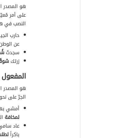
سابقًا- إلا 
وفيما يأتي ش
المفعول ل
هو المصدر ال
على أمر مُعيّ
النصب في هذه
حارب الج
عن الوطن.
سجدتُ
شُك
زرتك
شوقً
المفعول ل
هو المصدر الم
الجرّ على نحو