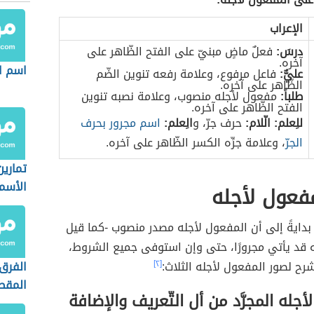
الفِعل، وعلى جواب لمّه"، ويجب الإشارة إلى أنّ
ه له يُسمّى كذلك بـ(المفعول من أجله) وهذا ما ذُكِر
حفة السّنيّة شرح المقدمة الأجروميّة).
[١]
مقالا
 على المفعول لأجله:
الإعراب
درسَ:
فعلٌ ماضٍ مبنيّ على الفتح الظّاهر على
آخره.
اسم ال
عليٌّ:
فاعل مرفوع، وعلامة رفعه تنوين الضّم
الظّاهر على آخره.
طلباً:
مفعول لأجله منصوب، وعلامة نصبه تنوين
الفتح الظّاهر على آخره.
للِعلم:
الّلام:
حرف جرّ، و
الِعلم:
اسم مجرور بحرف
الجرّ
، وعلامة جرِّه الكسر الظّاهر على آخره.
تماري
الأسم
فعول لأجله
بدايةً إلى أن المفعول لأجله مصدر منصوب -كما قيل