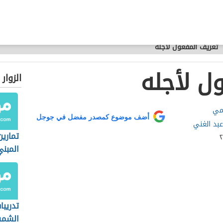
تعريف المفعول لأجله
ل لأجله
الزوار
يمي
أضف موضوع كمصدر مفضل في جوجل
عبد الغني
تمارين
المبن
ونائب 