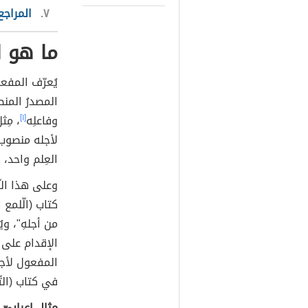
٤
عوامل 
شرح المفعول
المطلق
٥
أمثلة إ
تدريبات على
٦
تدريبات
المفعول لأجله
٧
المراجع
ما هو ا
يُعرّف المفع
المصدرُ المنصو
وفاعلِه
[١]
، مِث
لأجله منصوب يُ
العِلم واحد، 
وعلى هذا الن
كتاب (الّلمع ا
من أجلهِ"، وي