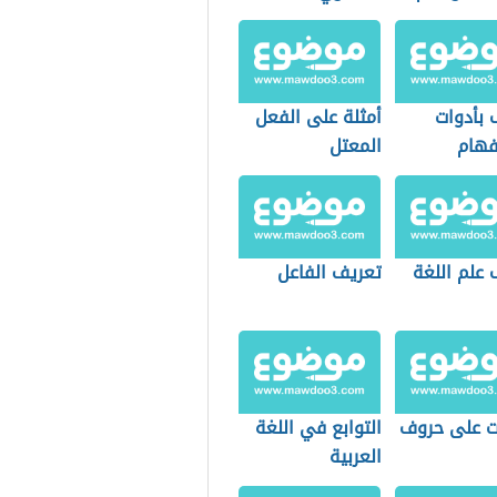
ت على اللام
إعراب التوكيد
ية واللام
المعنوي
ة
 بأدوات
أمثلة على الفعل
فهام
المعتل
 علم اللغة
تعريف الفاعل