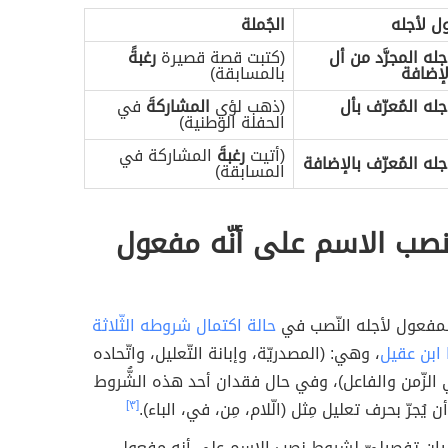
 قصّة، المُشاركة، كتب، في، الوطنيّة، رغبةَ،
ل لأجله
الجُملة
له المجرَّد من أل
(كتبت قصة قصيرة
رغبةً
لإضافة
بالمسابقة)
له المُعرّف بأل
(ذهب لؤي
المشاركةَ
في
الحفلة الوطنية)
(أتيت
رغبةَ
المشاركة في
له المُعرّف بالإضافة
المسابقة)
صب الاسم على أنّه مفعول
لمفعول لأجله النّصب في
حالة اكتمال شروطه الثّلاثة