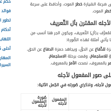
طريقة 
دوء
مخافةَ
السّقوط على الأرض، وأمشي بهدوء
طريقة 
سقوط على الأرض.
إلى البيت باكراً
طلبَ
الراحة، وعاد سامي إلى البيت
أجمل ا
الراحة.
حكم عن
 سُرعة السّيارة
خطرَ
الموت، وأحافظ على سرعة
فوائد ز
خطر
الموت.
تطور ال
أجله المقترن بأل التّعريف
أحكام 
ُعرَّف بـ(أل) التّعريف، ويكون الجر هنا أنسب من
التهاب
 يأتي أمثلة لهذه الصُّورة:
أحلى ك
مزة
للدِّفاعَ
عن الحقّ، ويجاهد حمزة
الدفاعَ
عن الحق.
ٍ
للاستجمامَ
، وقمت برحلة
الاستجمامَ
.
المهار
مر
بالمعروف، نصحت
الأمرَ
بالمعروف.
السيرة 
لى صور المفعول لأجله