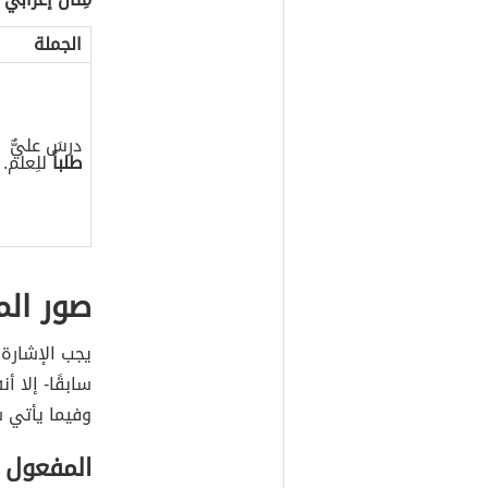
الإقدام على 
المفعول لأجل
في كتاب (التّ
مِثال إعرابيّ
الجملة
درسَ عليٌّ
طلباً
للِعلم.
صور الم
يجب الإشارة 