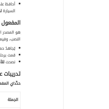
أمشي به
لمخافة
ال
عاد سامي 
باكراً
لطلب
أحافظ على
السيارة
ل
المفعول ل
هو المصدر الم
النصب، وفيما
يُجاهدُ ح
قمت برحلة
نصحت
للأ
تدريبات ع