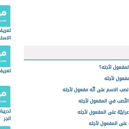
تدريبا
الشمس
القمري
تعريف
الاست
لمفعول لأجله؟
تعريف
مفعول لأجله
صب الاسم على أنّه مفعول لأجله