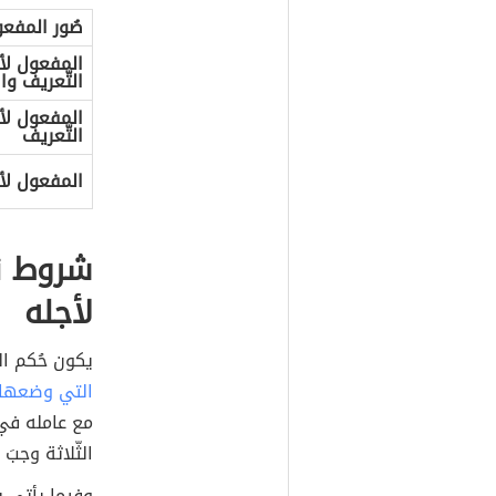
الآتية:
(لؤيّ، قصيرة،
بالمُسابقة).
صُور المفعو
المفعول لأج
التّعريف وا
المفعول لأج
التّعريف
المفعول لأج
شروط ن
لأجله
يكون حُكم ا