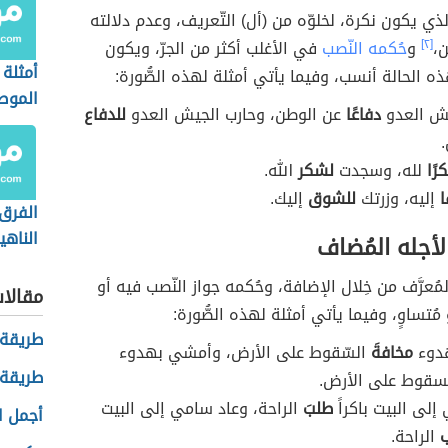
أنه قد يأتي مجرورًا، حتى وإن استوفى جميع الشروط،
رح لصور المفعول لأجله الثلاث:
[٢]
الفرق 
المقص
أجله المجرَّد من أل التّعريف والإضافة
والمن
ذي يكون نكرة، لخلوّه من (أل) التّعريف، وعدم دلالته
ن،
[٢]
و
حُكمه النّصب
في الأغلب أكثر من الجرّ، ويكون
أمثلة 
 الحالة أنسب، وفيما يأتي أمثلة لهذه الصُّورة:
الموص
يش العدو
دفاعًا
عن الوطن، وحارب الجيش العدو
للدفاع
رًا
لله، وسجدت
لشكر
الله.
ا
إليه، وزرتك
للشوق
إليك.
الفرق 
الناهي
أجله المُضاف
ُعرَّف من خِلال الإضافة، وحُكمه جواز النّصب فيه أو
مقالا
 مُتساوٍ، وفيما يأتي أمثلة لهذه الصُّورة: