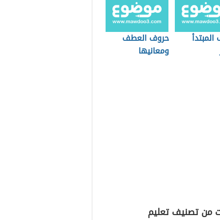
ات على حروف
التوابع في اللغة
العربية
المبتدأ
حروف العطف
ومعانيها