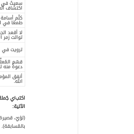
حدِّد/ي المفع
الجملة
سعيتُ في الب
اكتشاف العا
كلّم أسامة
طمعًا في الر
لا أقعد الجب
توالت زمر ال
ترويت في ك
قسّم المُعل
دعوةً منه لل
أنفق المؤمن
الله.
اكتب/ي جُملة