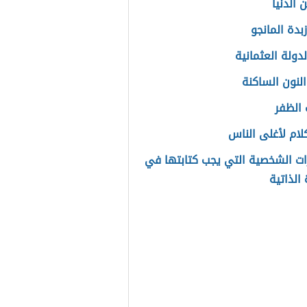
عمل كرات جوز الهند
عمل الذرة المسلوقة
لكلام عن الأم
 الدنيا
بدة المانجو
دولة العثمانية
النون الساكنة
 الظفر
لام لأغلى الناس
ات الشخصية التي يجب كتابتها في
الذاتية