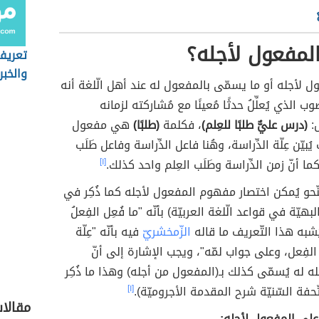
النّصب في المفعول لأجله
تدريب
عرابيّة على المفعول لأجله
الجر
 على المفعول لأجله
لمفعول لأجله؟
تعريف 
والخبر
ول لأجله أو ما يسمّى بالمفعول له عند أهل الّلغة أنه
ب الذي يُعلِّلُ حدثًا مُعينًا مع مُشاركته لزمانه
ل:
(درس عليٌّ طلبًا للعِلم)
، فكلمة
(طلبًا)
هي مفعول
بيّن عِلّة الدِّراسة، وهُنا فاعل الدِّراسة وفاعل طَلَب
كما أنّ زمن الدِّراسة وطَلَب العِلم واحد كذلك.
[١]
ّحو يُمكن اختصار مفهوم المفعول لأجله كما ذُكِر في
لبهيّة في قواعد الّلغة العربيّة) بأنّه "ما فُعِل الفِعلُ
ُشبه هذا التّعريف ما قاله
الزّمخشريّ
فيه بأنّه "عِلّة