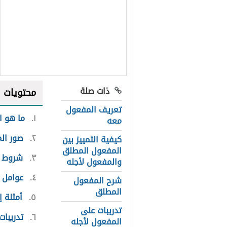
ذات صلة
محتويات
تعريف المفعول
١
ما هو ا
معه
٢
صور ال
كيفية التمييز بين
المفعول المطلق
٣
شروط ن
والمفعول لأجله