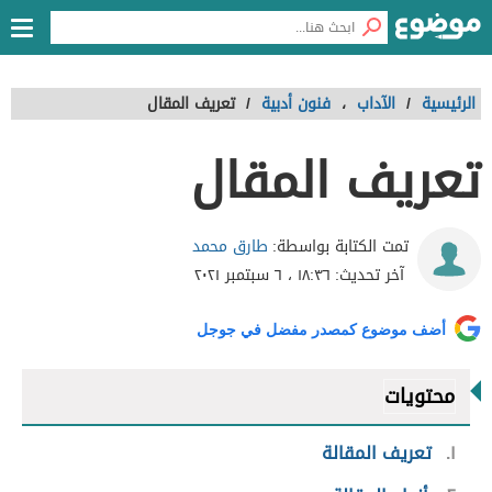
الرئيسية
/
الآداب
،
فنون أدبية
/
تعريف المقال
تعريف المقال
طارق محمد
تمت الكتابة بواسطة:
آخر تحديث:
١٨:٣٦ ، ٦ سبتمبر ٢٠٢١
أضف موضوع كمصدر مفضل في جوجل
محتويات
١
تعريف المقالة