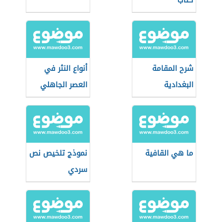
كتاب
شرح المقامة
أنواع النثر في
البغدادية
العصر الجاهلي
ما هي القافية
نموذج تلخيص نص
سردي