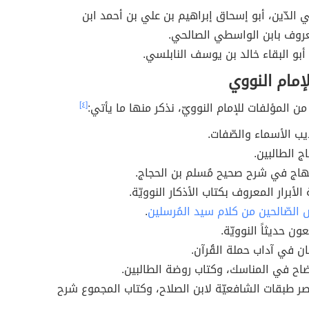
ي الدّين، أبو إسحاق إبراهيم بن علي بن أحمد ابن
روف بابن الواسطي الصالحي.
 أبو البقاء خالد بن يوسف النابلسي.
إمام النووي
من المؤلفات للإمام النوويّ، نذكر منها ما يأتي:
[٤]
ب الأسماء والصّفات.
ج الطالبين.
هاج في شرح صحيح مُسلم بن الحجاج.
 الأبرار المعروف بكتاب الأذكار النوويّة.
 الصّالحين من كلام سيد المُرسلين
.
عون حديثاً النوويّة.
ان في آداب حملة القُرآن.
ضاح في المناسك، وكتاب روضة الطالبين.
صر طبقات الشافعيّة لابن الصلاح، وكتاب المجموع شرح