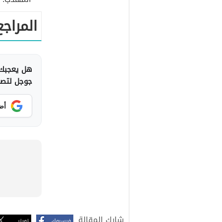
المراجع
هل يعجبك 
جوجل لتصلك
أض
شارك المقالة
فيسبوك
تويتر