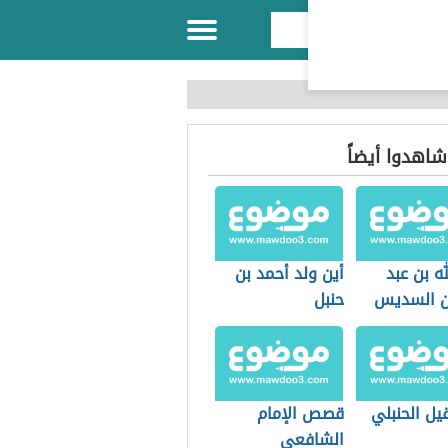
 شاهدوا أيضاً
له بن عبد
أين ولد أحمد بن
ن السديس
حنبل
يل الحنبلي
قصص الإمام
الشافعي