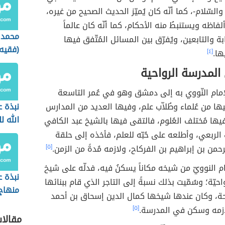
ُ والسّلام-، كما أنّه كان يُميّز الحديث الصحيح من غيره،
ألفاظه ويستنبطُ منه الأحكام، كما أنّه كان عالماً
محمد 
ة والتابعين، ويُفرّق بين المسائل المُتّفق فيها
(فقيه
ها.
[٤]
المدرسة الرواحية
لإمام النّووي به إلى دمشق وهو في عُمر التاسعة
يها من عُلماء وطُلاّب علم، وفيها العديد من المدارس
نبذة 
الله ل
فيها مُختلف العُلوم، فالتقى فيها بالشيخ عبد الكافي
الغزال
 الربعي، وأطلعه على حُبّه للعلم، فأخذه إلى حلقة
حمن بن إبراهيم بن الفركاح، ولازمه مُدةً من الزمن.
[٥]
مام النوويّ من شيخه مكاناً يسكنُ فيه، فدلّه على شيخ
نبذة ع
حيّة؛ وسُمّيت بذلك نسبةً إلى التاجر الذي قام ببنائها
منهاج
حة، وكان عندها شيخها كمال الدين إسحاق بن أحمد
علم ا
ازمه وسكن في المدرسة.
[٥]
للبيض
مقالا