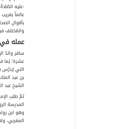
-عليه الصّلاة
عالماً بغريب 
بأقوال الصحاب
والمُختلف في
عمله في 
سافر والدُ ا
عشرة؛ لِما ف
التي يُدرّس 
بن عبد الملك
الشيخ عبد الر
ثمَّ طلب الإ
المدرسة الروا
وهو ابن روا
المغربي، ول