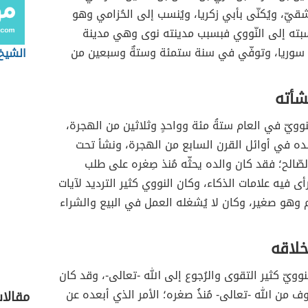
شقيّ، ويُكنّى بأبي زكريا، ويُنسب إلى الحُزامي وهو
سبته إلى النّووي فبسبب مدينته نوى وهي مدينة
 سوريا، وتوفّي في سنة ستمئة وستةٌ وسبعين من
الشيخ
شأته
لنوويّ في العام ستةُ مئة وواحدٍ وثلاثين من الهجرة،
ده في أوائل القرن السابع من الهجرة، ونشأ تحت
صّالح؛ فقد كان والده يحثّه مُنذ صِغره على طلب
أى فيه علامات الذكاء، وكان النووي كثير الترديد لآيات
يم وهو صغير، وكان لا يُشغله العمل في البيع والشراء
خلاقه
لنوويّ كثير التقوى والرُجوع إلى الله -تعالى-، وقد كان
 من الله -تعالى- مُنذُ صغره؛ الأمر الذي أبعده عن
مقالا