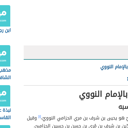
ابن رج
الإمام النووي
مذهب 
الشاف
الإمام النووي
به
نبذة 
القاس
ويّ هو يحيى بن شرف بن مري الحزامي النوويّ،
[١]
وقيل
ّين بن شرف بن مُري بن حسن بن حسين الحزاميّ،