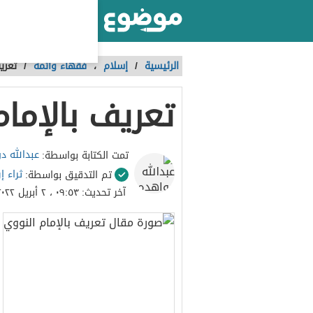
أكبر موقع عربي بالعالم
الرئيسية
/
إسلام
،
فقهاء وأئمة
/
تعري
تعريف بالإمام
عبدالله د
تمت الكتابة بواسطة:
ثراء إ
تم التدقيق بواسطة:
آخر تحديث:
٠٩:٥٣ ، ٢ أبريل ٢٠٢٢