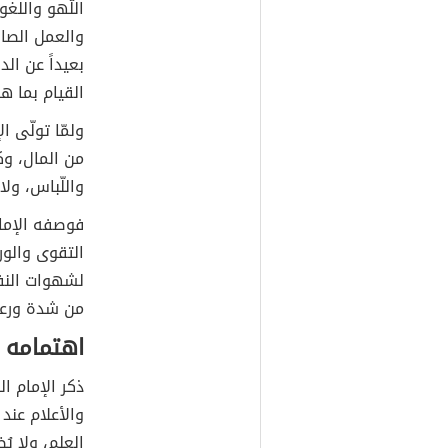
اللّهو واللغو
والعمل الصالح
بعيداً عن الد
القيام بما ه
ولمّا تولّى ا
من المال، وك
واللّباس، ولا
فوصفه الإمام
التقوى والور
لشهوات النفس
من شدة ورعه
اهتمامه 
ذكر الإمام ا
والأعلام عند 
العلم، ولا يُ