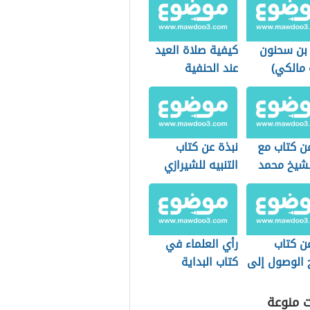
بن سحنون
كيفية صلاة العيد
 مالكي)
عند الحنفية
عن كتاب مع
نبذة عن كتاب
لشيخ محمد
التنبيه للشيرازي
ي
ن كتاب
رأي العلماء في
 الوصول إلى
كتاب البداية
لأصول
والنهاية
اوي
ت منوعة