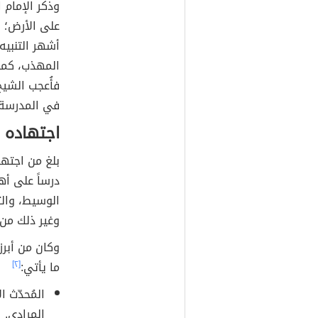
وذكر الإمام 
على الأرض؛ ل
أشهر التنبيه
المهذب، كما
فأُعجب الشيخ
في المدرسة ا
اجتهاده 
بلغ من اجتها
درساً على أ
الوسيط، والث
وغير ذلك من 
وكان من أبرز
ما يأتي:
[٢]
المُحدّث 
المرادي.