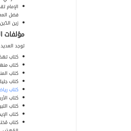
الإمام تق
فضل المع
زين الدّين
مؤلفات ال
توجد العديد 
كتاب تهذي
كتاب منها
كتاب المن
كتاب حِلية
كتاب رياض
كتاب الأرب
كتاب التبي
كتاب الإي
كتاب مُخت
المُهذب.