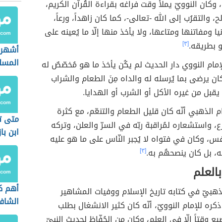
، وكان النوويّ يملأ وقت فراغه بقراءة القُرآن الكريم،
، والتقرُب إلى الله -تعالى-، كما كان زاهداً، ورعاً،
نيا ومفاتنها ومتاعها، ولا يأخذ منها إلّا ما يُعينه على
و بطريقه.
[٣]
أشهر 
المسل
لإمام النووي دار الحديث لم يكُن يأخذ ما هو مُخصّصٌ له
الدين
ان يرضى بما يُرسله له والداه مِنَ الطعام والشراب
 يقبل من غيره الأكل أو الشرب أو الهدايا.
 الذهبي أنّه كان قليل الطعام والتنعّم، مع كثرة
متى ت
ع، واستشعاره لمُراقبة ربّه في السرّ والعلن، وتركه
ابن باز
، وكان في فتواه لا يُجبر النّاس على ما هو عليه
، بل كان ينصحهُم به.
[٣]
بالعلم
أهم ك
لذهبيّ في كتابه تاريخ الإسلام ووفيات المشاهير
الشاف
ذكره للإمام النوويّ، أنّه كان كثير الانشغال بطلب
ضيع وقتاً إلّا في العلم، وكان من الحُفّاظ لحديث النبيّ