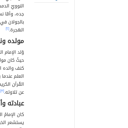
النوويّ الدم
جده، وأمّا ن
بالجولان في
الهجرة.
[٢]
مولده ون
وُلد الإمام ا
حيثُ كان مول
كنف والده ال
العلم عندما ر
القُرآن الكر
عن تلاوته.
[٣]
عبادته وأ
كان الإمامُ ا
يستشعر الخوف