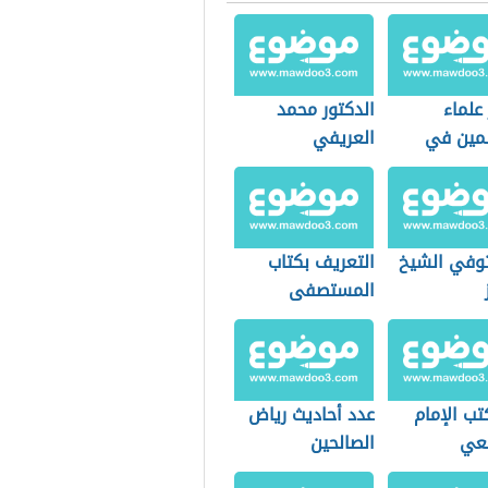
علماء
الدكتور محمد
مين في
العريفي
وفي الشيخ
التعريف بكتاب
المستصفى
تب الإمام
عدد أحاديث رياض
عي
الصالحين