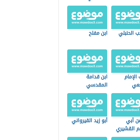
ب الحنبلي
ابن مفلح
الإمام
ابن قدامة
عي
المقدسي
عن أبي
أبو زيد القيرواني
م القشيري