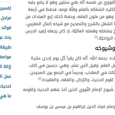
النوويّ عن نفسه أنّه بقيَ سنتين وهو لا يضع جنبه
تفسير 
كثره انشغاله بالعلم وقلّة نومه، فحفظ في أربعة
 وهو من متون الفقه، وحفظ كذلك رُبع العبادات من
مراحل 
 انشغل بالشرح والتصحيح مع شيخه كمال المغربي،
فوائد 
 بنشاطه وهمته العاليّة، إذ كان يجعله يُعيد الدرس
بحث عن
لرواحيّة.
[٥]
وشيوخه
طريقة 
مواصفا
ده -رحمه الله- أنّه كان يقرأ كُل يوم إحدى عشرةَ
هل العلم، وقيل اثني عشر، وهي: دَرسين في كتاب
إزالة ا
الث في المهذب، ودرساً في الجمع بين الصحيحن،
عمل ال
عُلوم الحديث، والرّجال، والفقه، والعقيدة.
[٥]
تحديث 
 شيوخ الإمام النّووي الذين أخذ عنهم الحديث وعُلومه
ما هي 
الإمام ضياء الدين إبراهيم بن عيسى بن يوسف