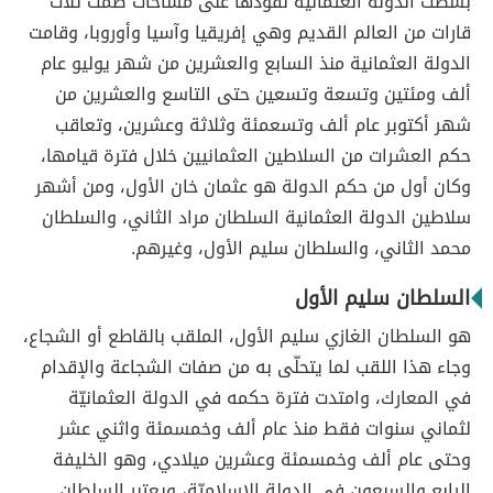
بسطت الدولة العثمانيّة نفوذها على مساحات ضمّت ثلاث
قارات من العالم القديم وهي إفريقيا وآسيا وأوروبا، وقامت
الدولة العثمانية منذ السابع والعشرين من شهر يوليو عام
ألف ومئتين وتسعة وتسعين حتى التاسع والعشرين من
شهر أكتوبر عام ألف وتسعمئة وثلاثة وعشرين، وتعاقب
حكم العشرات من السلاطين العثمانيين خلال فترة قيامها،
وكان أول من حكم الدولة هو عثمان خان الأول، ومن أشهر
سلاطين الدولة العثمانية السلطان مراد الثاني، والسلطان
محمد الثاني، والسلطان سليم الأول، وغيرهم.
السلطان سليم الأول
هو السلطان الغازي سليم الأول، الملقب بالقاطع أو الشجاع،
وجاء هذا اللقب لما يتحلّى به من صفات الشجاعة والإقدام
في المعارك، وامتدت فترة حكمه في الدولة العثمانيّة
لثماني سنوات فقط منذ عام ألف وخمسمئة واثني عشر
وحتى عام ألف وخمسمئة وعشرين ميلادي، وهو الخليفة
الرابع والسبعون في الدولة الإسلاميّة، ويعتبر السلطان