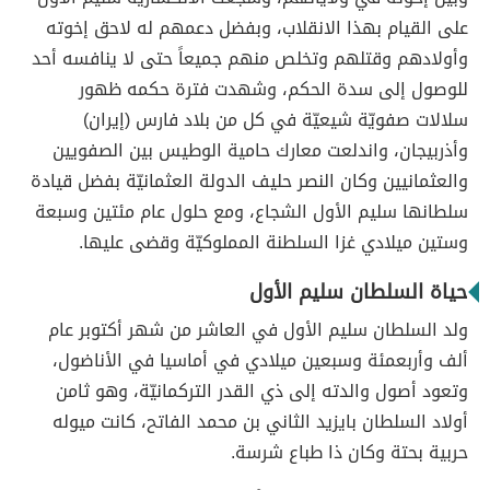
على القيام بهذا الانقلاب، وبفضل دعمهم له لاحق إخوته
وأولادهم وقتلهم وتخلص منهم جميعاً حتى لا ينافسه أحد
للوصول إلى سدة الحكم، وشهدت فترة حكمه ظهور
سلالات صفويّة شيعيّة في كل من بلاد فارس (إيران)
وأذربيجان، واندلعت معارك حامية الوطيس بين الصفويين
والعثمانيين وكان النصر حليف الدولة العثمانيّة بفضل قيادة
سلطانها سليم الأول الشجاع، ومع حلول عام مئتين وسبعة
وستين ميلادي غزا السلطنة المملوكيّة وقضى عليها.
حياة السلطان سليم الأول
ولد السلطان سليم الأول في العاشر من شهر أكتوبر عام
ألف وأربعمئة وسبعين ميلادي في أماسيا في الأناضول،
وتعود أصول والدته إلى ذي القدر التركمانيّة، وهو ثامن
أولاد السلطان بايزيد الثاني بن محمد الفاتح، كانت ميوله
حربية بحتة وكان ذا طباع شرسة.