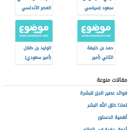
سعود (سياسي
العصر الأندلسي
سعودي)
حمد بن خليفة
الوليد بن طلال
الثاني (أمير
(أمير سعودي)
قطري)
مقالات منوعة
فوائد عصير الجزر للبشرة
لماذا خلق الله البشر
أهمية الدستور
أعمق حفرة في العالم