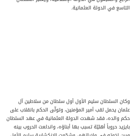
التاسع في الدولة العثمانية.
وكان السلطان سليم الأول أول سلطان من سلاطين آل
عثمان يحمل لقب أمير المؤمنين، وتولّى الحكم بانقلاب على
حكم والده، فقد شهدت الدولة العثمانية في عهد السلطان
بايزيد حروباً أهليّة تسبب بها أبناؤه، واندلعت الحروب بينه
وبين إخوته في ولاياتهم، وشجّعت الانكشارية سليم الأول