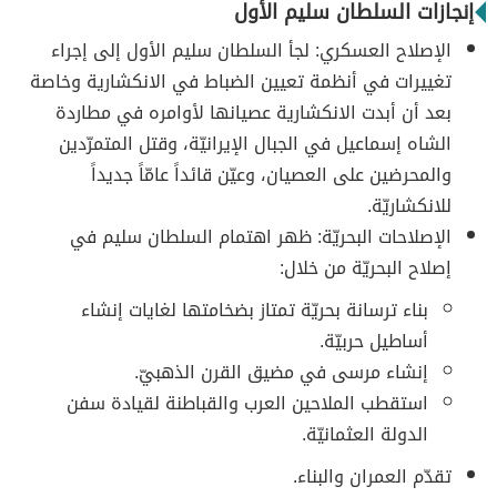
إنجازات السلطان سليم الأول
الإصلاح العسكري: لجأ السلطان سليم الأول إلى إجراء
تغييرات في أنظمة تعيين الضباط في الانكشارية وخاصة
بعد أن أبدت الانكشارية عصيانها لأوامره في مطاردة
الشاه إسماعيل في الجبال الإيرانيّة، وقتل المتمرّدين
والمحرضين على العصيان، وعيّن قائداً عامّاً جديداً
للانكشاريّة.
الإصلاحات البحريّة: ظهر اهتمام السلطان سليم في
إصلاح البحريّة من خلال:
بناء ترسانة بحريّة تمتاز بضخامتها لغايات إنشاء
أساطيل حربيّة.
إنشاء مرسى في مضيق القرن الذهبيّ.
استقطب الملاحين العرب والقباطنة لقيادة سفن
الدولة العثمانيّة.
تقدّم العمران والبناء.