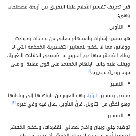
قبل تعريف تفسير الأحلام علينا التفريق بين أربعة مصطلحات
وهي:
التأويل
هو تفسير إشارات واستلهام معاني من مفردات وحوادث
ووقائع، مما لا يخضع للمعايير التفسيرية المُحكمة التي لا
يملك المُفسِّر فيها حق الخروج عن مُقتضى الدلالات اللغوية،
ويغلب عليه جانب الإلهام المُعتمد على قوى عقلية أو على
قوة روحية متميزة.
[١]
التعبير
مختص بتفسير
الرؤيا
، وهو العبور من ظواهرها إلى بواطنها
وهو أخصُّ من التأويل، فإنَّ التأويل يقال فيه وفي غيره.
[٢]
التفسير
توضيح جلي وبيان واضح لمعاني المُفردات، ويخضع المُفسِّر
لضوابط لُغوية، بحيث لا يملك المُفسِّر أن يخرج عن إطار