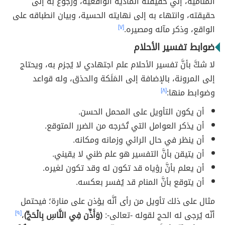
المنامية، إلي حقيقته المادية الواقعية، ورجوع به إلى
حقيقته، وانتهاء به إلى نهايته الحسية، وبيان انطباقه على
الواقع، وذكر مآله ومصيره.
[٧]
ضوابط تفسير الأحلام
لا شكَّ بأنَّ تفسير الأحلام علم اجتهادي لا يُجزم به، ويحتاج
إلى المرونة، بالإضافة إلى المَلَكة والحذق، وله قواعد
وضوابط منها:
[٨]
أن يكون التأويل على المحمل الحسن.
أن يذكر العوامل التي تُخرجه من الضرر المتوقع.
أن ينظر في حال الرائي وزمانه ومكانه.
أن يتيقن بأنَّ التفسير هو علم ظني لا يقيني.
أن يعلم بأنَّ رؤياه قد تكون له وقد تكون لغيره.
أن يتوقع بأنَّ المنام قد يُفسر بعكسه.
مثال على ذلك تأويل من رأى أنَّه يؤذن على منارة؛ فيحتمل
أنّه يُرجى له الحج لقوله -تعالى-:
(وَأَذِّن فِي النَّاسِ بِالْحَجِّ)
،
[٩]