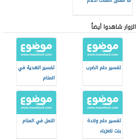
ما معنى اضغاث احلام
الزوار شاهدوا أيضاً
تفسير حلم الضرب
تفسير الهدية في
المنام
تفسير حلم ولادة
النمل في المنام
بنت للعزباء