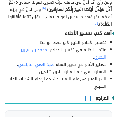
ومن رأى أنّه أذنَّ في قافلة فإنّه يُسرق لقوله -تعالى-:
(ثُمَّ
أَذَّنَ مُؤَذِّنٌ أَيَّتُهَا الْعِيرُ إِنَّكُمْ لَسارِقُونَ)
،
[١٠]
ومن أذنَّ في بريَّة
أو مُعسكر فهو جاسوس لقوله -تعالى-:
(فَإِن تَابُوا وَأَقَامُوا
الصَّلَاةَ)
.
[١١]
أهم كتب تفسير الأحلام
تفسير الأحلام الكبير لأبو سعد الواعظ.
منتخب الكلام في تفسير الأحلام ل
محمد بن سيرين
البصري
.
تعطير الأنام في تعبير المنام
لعبد الغني النابلسي
.
الإشارات في علم العبارات لابن شاهين.
البدر المنير في علم التعبير وشرحه للإمام الشهاب العابر
الحنبلي.
المراجع