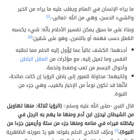
ما يراه الإنسان في المنام ويغلب عليه ما يراه من الخير
والشيء الحسن، وهي من الله -تعالى-.
[٤]
وبناءً على ما سبق يمكن تفسير الأحلام بأنّه: شيء يَكسبه
المُعبّر حسب فهمه أو بالتمرن، وهو على شقين:
[٥]
أحدهما؛ الكشف غالباً عما يُؤّول إليه الحلم مما تطلبه
النفس وما تميل إليه، مع مؤثرات من
العقل الباطن
وأحوال الجسم من تعب وضغط وتخمة.
وثانيهما؛ محاولة للعبور إلى باطن الرؤيا إن كانت صالحة،
لأنَّها قد تكون نوعاً من الإخبار بالغيب، وهي جزء من
النبوة.
قال النبي -صلى الله عليه وسلم-:
(الرؤيا ثلاثة: منها تهاويل
من الشيطان ليحزن ابن آدم ومنها ما يهم به الرجل في
يقظته فيراه في منامه ومنها جزء من ستة وأربعين جزءا من
النبوة)،
[٦]
وعرَّف الخالدي الحلم بقوله: هو ردّ صورته الظاهرية