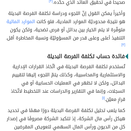
صحيحاً في تحقيق العائد الذي حدّده.
[٣]
وأخيراً يمكن القول إنّ اللجوء ودراسة تكلفة الفرصة البديلة
هو نتيجة محدوديّة الموارد المادية، فلو كانت
الموارد المالية
متوفّرة لا يتم الخيار بين بدائل أو فرص تضحية، ولكن يكون
التنفيذ أعلى وعلى قدر من المسؤوليّة ونسبة المخاطرة أقل.
[٣]
فائدة حساب تكلفة الفرصة البديلة
تُستخدم تكلفة الفرصة البديلة في اتّخاذ القرارات الإدارية
والاستثمارية والمحاسبية، وكذلك يتمّ اللجوء إليها لتقييم
البدائل، ولكن لا تظهر في العمليات الحسابية أو في
السجلات، وإنما في التقارير والدراسات عند التخطيط لاتّخاذ
قرارٍ معيّن.
[١]
كما يلعب تحليل تكلفة الفرصة البديلة دورًا مهمًا في تحديد
هيكل رأس مال الشركة، إذ تتكبد الشركة مصروفًا في إصدار
كل من الديون ورأس المال السهمي لتعويض المقرضين