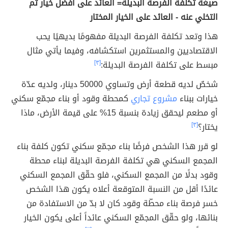
صيغة تكلفة الفرصة البديلة= العائد على أفضل خيار تم
التخلي عنه - العائد على الخيار المختار
هذا وتعد تكلفة الفرصة البديلة مفهومًا بديهيًا يحب
الاقتصاديين والمستثمرين استكشافه، وفيما يأتي مثال
مبسط على تكلفة الفرصة البديلة:
[٣]
شخصٌ لديه قطعة أرض وتساوي 50000 دينار، ولديه عدّة
خيارات ببناء
مشروع تجاري
كمحطة وقود أو بناء مجمّع سكني
أو مطعم ليحقق زيادة بنسبة 15% على قيمة الأرض، ماذا
يختار؟
[٣]
لو قرر هذا الشخص فرضًا بناء مجمّع سكني تكون كلفة بناء
المجمع السكني هي تكلفة الفرصة البديلة لبناء محطة
وقود بدلًا من المجمع السكني، فلو حقّق المجمع السكني
عائدًا أقل من النسبة المتوقعة أعلاه يكون هذا الشخص
خسر فرصة بناء محطّة وقود كان لا بدّ من الاستفادة من
بنائها، ولو حقّق المجمّع السكني عائداً أعلى يكون الخيار