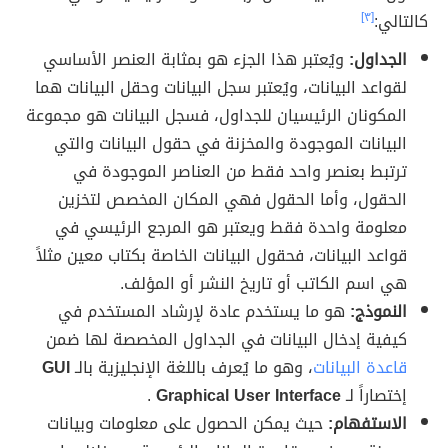
كالتالي:
[٣]
الجداول:
ويُعتبر هذا الجزء هو بمثابة العنصر الأساسي
لقواعد البيانات، ويُعتبر سجل البيانات وحقل البيانات هما
المكونان الرئيسيان للجداول، فسجل البيانات هو مجموعة
البيانات الموجودة والمخزنة في حقول البيانات والتي
ترتبط بعنصر واحد فقط من العناصر الموجودة في
الحقول، وأما الحقول فهي المكان المخصص لتخزين
معلومة واحدة فقط ويعتبر هو المرجع الرئيسي في
قواعد البيانات، فحقول البيانات الخاصة بكتاب معين مثلاً
هي اسم الكاتب أو تاريخ النشر أو المؤلف.
النموذج:
هو ما يستخدم عادة لإرشاد المستخدم في
كيفية إدخال البيانات في الجداول المخصصة لها ضمن
قاعدة البيانات
، وهو ما يُعرف باللغة الإنجليزية بالـ
GUI
إختصاراً لـ
Graphical User Interface
.
الاستفهام:
حيث يمكن الحصول على معلومات وبيانات