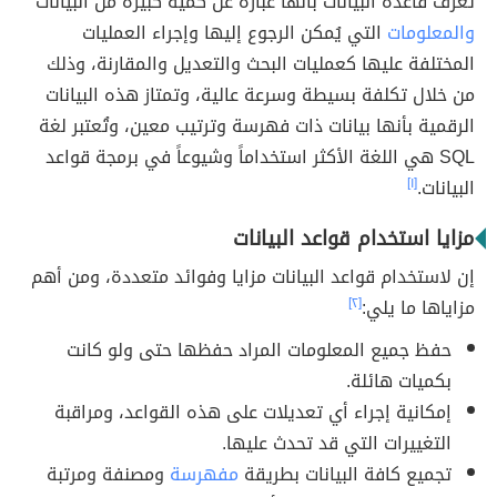
تُعرّف قاعدة البيانات بأنها عبارة عن كمية كبيرة من البيانات
والمعلومات
التي يُمكن الرجوع إليها وإجراء العمليات
المختلفة عليها كعمليات البحث والتعديل والمقارنة، وذلك
من خلال تكلفة بسيطة وسرعة عالية، وتمتاز هذه البيانات
الرقمية بأنها بيانات ذات فهرسة وترتيب معين، وتُعتبر لغة
SQL هي اللغة الأكثر استخداماً وشيوعاً في برمجة قواعد
البيانات.
[١]
مزايا استخدام قواعد البيانات
إن لاستخدام قواعد البيانات مزايا وفوائد متعددة، ومن أهم
مزاياها ما يلي:
[٢]
حفظ جميع المعلومات المراد حفظها حتى ولو كانت
بكميات هائلة.
إمكانية إجراء أي تعديلات على هذه القواعد، ومراقبة
التغييرات التي قد تحدث عليها.
تجميع كافة البيانات بطريقة
مفهرسة
ومصنفة ومرتبة