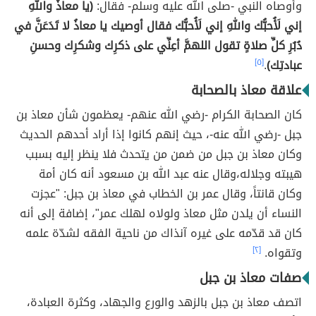
وأوصاه النبي -صلى الله عليه وسلم- فقال:
(يا معاذُ واللهِ
إني لَأُحبُّك واللهِ إني لَأُحبُّك فقال أوصيك يا معاذُ لا تَدَعَنَّ في
دُبُرِ كلِّ صلاةٍ تقول اللهمَّ أعِنِّي على ذكرِك وشكرِك وحسنِ
عبادتِك)
.
[٥]
علاقة معاذ بالصحابة
كان الصحابة الكرام -رضي الله عنهم- يعظمون شأن معاذ بن
جبل -رضي الله عنه-، حيث إنهم كانوا إذا أراد أحدهم الحديث
وكان معاذ بن جبل من ضمن من يتحدث فلا ينظر إليه بسبب
هيبته وجلاله،وقال عنه عبد الله بن مسعود أنه كان أمة
وكان قانتاً، وقال عمر بن الخطاب في معاذ بن جبل: "عجزت
النساء أن يلدن مثل معاذ ولولاه لهلك عمر"، إضافة إلى أنه
كان قد قدّمه على غيره آنذاك من ناحية الفقه لشدّة علمه
وتقواه.
[٢]
صفات معاذ بن جبل
اتصف معاذ بن جبل بالزهد والورع والجهاد، وكثرة العبادة،