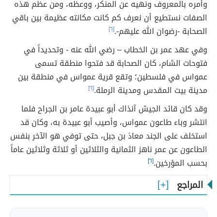
وأمره بالمعروف ونهيه عن المنكر، ووعظه، ومن عظم هذه
الصفات نستطيع أن نعرف كم كانت مكانته عظيمة بين باقي
الصحابة -رضوان الله عليهم-.
[٦]
وفي عهد عمر بن الخطاب – رضي الله عنه - وتحديداً في
فتوحات الشام، كان الصحابة قد فتحوا منطقة تسمى
عمواس في فلسطين؛ وتقع قرية عمواس في منطقة بين
مدينة بيت المقدس ومدينة الرملة.
[٦]
وقد كان قائد الجيش آنذاك أبو عبيدة عامر بن الجراح فلما
انتشر وباء طاعون عمواس، وأصيب أبو عبيدة به، وكان قد
استخلف على الجند معاذ بن جبل، حتى توفي هو الآخر بنفس
الطاعون عن عمر ناهز الثمانية والثلاثين أو ثلاثة وثلاثين عاماً
بحسب المؤرخين.
[٦]
المراجع