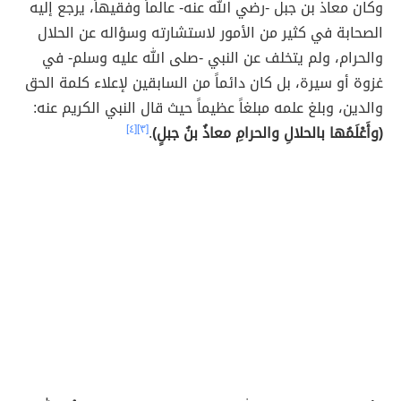
وكان معاذ بن جبل -رضي الله عنه- عالماً وفقيهاً، يرجع إليه
الصحابة في كثير من الأمور لاستشارته وسؤاله عن الحلال
والحرام، ولم يتخلف عن النبي -صلى الله عليه وسلم- في
غزوة أو سيرة، بل كان دائماً من السابقين لإعلاء كلمة الحق
والدين، وبلغ علمه مبلغاً عظيماً حيث قال النبي الكريم عنه:
(وأَعْلَمُها بالحلالِ والحرامِ معاذُ بنُ جبلٍ)
.
[٣]
[٤]