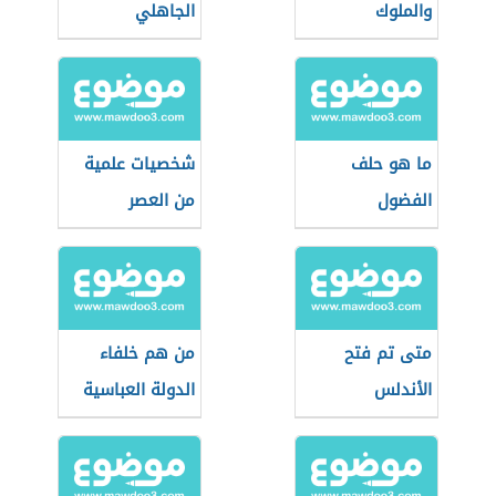
والملوك
الجاهلي
ما هو حلف
شخصيات علمية
الفضول
من العصر
العباسي
متى تم فتح
من هم خلفاء
الأندلس
الدولة العباسية