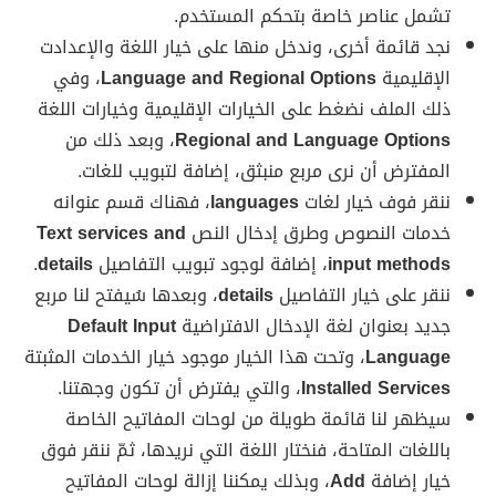
تشمل عناصر خاصة بتحكم المستخدم.
نجد قائمة أخرى، وندخل منها على خيار اللغة والإعدادت
الإقليمية
Language and Regional Options
، وفي
ذلك الملف نضغط على الخيارات الإقليمية وخيارات اللغة
Regional and Language Options
، وبعد ذلك من
المفترض أن نرى مربع منبثق، إضافة لتبويب للغات.
ننقر فوف خيار لغات
languages
، فهناك قسم عنوانه
خدمات النصوص وطرق إدخال النص
Text services and
input methods
، إضافة لوجود تبويب التفاصيل
details
.
ننقر على خيار التفاصيل
details
، وبعدها سُيفتح لنا مربع
جديد بعنوان لغة الإدخال الافتراضية
Default Input
Language
، وتحت هذا الخيار موجود خيار الخدمات المثبتة
Installed Services
، والتي يفترض أن تكون وجهتنا.
سيظهر لنا قائمة طويلة من لوحات المفاتيح الخاصة
باللغات المتاحة، فنختار اللغة التي نريدها، ثمّ ننقر فوق
خيار إضافة
Add
، وبذلك يمكننا إزالة لوحات المفاتيح