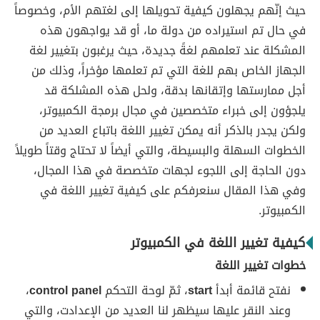
حيث إنّهم يجهلون كيفية تحويلها إلى لغتهم الأم، وخصوصاً
في حال تم استيراده من دولة ما، أو قد يواجهون هذه
المشكلة عند تعلمهم لغةً جديدة، حيث يرغبون بتغيير لغة
الجهاز الخاص بهم للغة التي تم تعلمها مؤخراً، وذلك من
أجل ممارستها وإتقانها بدقة، ولحل هذه المشلكة قد
يلجؤون إلى خبراء متخصصين في مجال برمجة الكمبيوتر،
ولكن يجدر بالذكر أنه يمكن تغيير اللغة باتباع العديد من
الخطوات السهلة والبسيطة، والتي أيضاً لا تحتاج وقتاً طويلاً
دون الحاجة إلى اللجوء لجهات متخصصة في هذا المجال،
وفي هذا المقال سنعرفكم على كيفية تغيير اللغة في
الكمبيوتر.
كيفية تغيير اللغة في الكمبيوتر
خطوات تغيير اللغة
نفتح قائمة أبدأ
start
، ثمّ لوحة التحكم
control panel
،
وعند النقر عليها سيظهر لنا العديد من الإعدادت، والتي