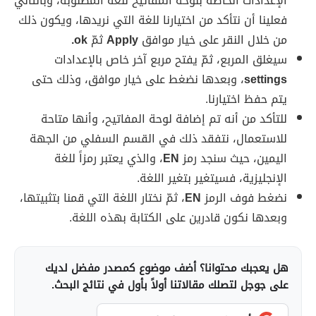
الإعدادات الخاصة بلوحة المفاتيح للغة المطلوبة، وبالتالي
فعلينا أن نتأكد من اختيارنا للغة التي نريدها، ويكون ذلك
من خلال النقر على خيار موافق
Apply
ثمّ
ok.
سيغلق المربع، ثمّ يفتح مربع آخر خاص بالإعدادات
settings
، وبعدها نضغط على خيار موافق، وذلك حتى
يتم حفظ اختيارنا.
للتأكد من أنه تم إضافة لوحة المفاتيح، وأنها متاحة
للاستعمال، نتفقد ذلك في القسم السفلي من الجهة
اليمين، حيث سنجد رمز
EN
، والذي يعتبر رمزاً للغة
الإنجليزية، فسيتغير بتغير اللغة.
نضغط فوف الرمز
EN
، ثمّ نختار اللغة التي قمنا بتثبيتها،
وبعدها نكون قادرين على الكتابة بهذه اللغة.
هل يعجبك محتوانا؟ أضف موضوع كمصدر مفضل لديك
على جوجل لتصلك مقالاتنا أولاً بأول في نتائج البحث.