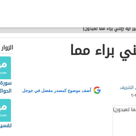
ر آية (إنني براء مما تعبدون)
ني براء مما
الزوار
سورة 
 الشريف
الحوائ
أضف موضوع كمصدر مفضل في جوجل
تفسير