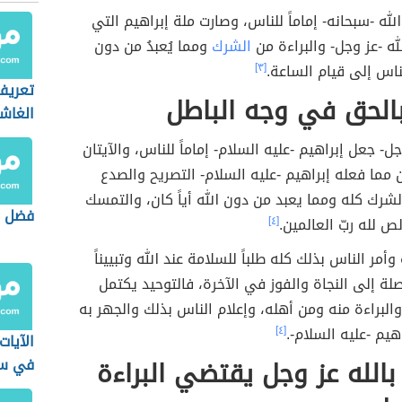
لله -سبحانه- إماماً للناس، وصارت ملة إبراهيم التي
ه -عز وجل- والبراءة من
الشرك
ومما يُعبدُ من دون
ناس إلى قيام الساعة.
[٣]
تعريف
الحق في وجه الباطل
الغاش
وجل- جعل إبراهيم -عليه السلام- إماماً للناس، والآيتان
 مما فعله إبراهيم -عليه السلام- التصريح والصدع
الشرك كله ومما يعبد من دون الله أياً كان، والتمسك
فضل س
لص لله ربّ العالمين.
[٤]
وأمر الناس بذلك كله طلباً للسلامة عند الله وتبييناً
لة إلى النجاة والفوز في الآخرة، فالتوحيد يكتمل
البراءة منه ومن أهله، وإعلام الناس بذلك والجهر به
هيم -عليه السلام-.
[٤]
الآيات
 بالله عز وجل يقتضي البراءة
في سو