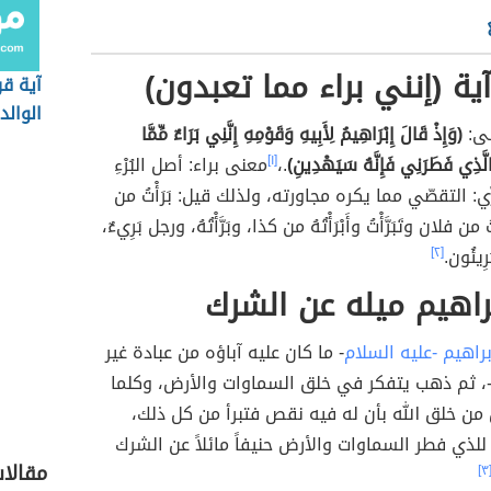
ية (إنني براء مما تعبدون)
آية قر
الوالد
لى:
(وَإِذْ قَالَ إِبْرَاهِيمُ لِأَبِيهِ وَقَوْمِهِ إِنَّنِي بَرَاءٌ مِّمَّا
 الَّذِي فَطَرَنِي فَإِنَّهُ سَيَهْدِينِ)
.،
[١]
معنى براء: أصل البُرْءِ
َبَرِّي: التقصّي مما يكره مجاورته، ولذلك قيل: بَرَأْتُ من
ن فلان وتَبَرَّأْتُ وأَبْرَأْتُهُ من كذا، وبَرَّأْتُهُ، ورجل بَرِيءٌ،
ِيئُون.
[٢]
براهيم ميله عن الشرك
براهيم -عليه السلام
- ما كان عليه آباؤه من عبادة غير
-، ثم ذهب يتفكر في خلق السماوات والأرض، وكلما
من خلق الله بأن له فيه نقص فتبرأ من كل ذلك،
ذي فطر السماوات والأرض حنيفاً مائلاً عن الشرك
مقالا
[٣