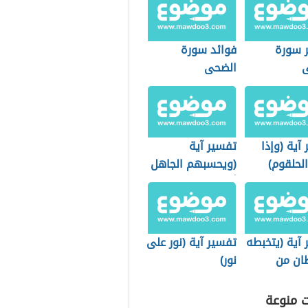
 سورة
فوائد سورة
الضحى
آية (وإذا
تفسير آية
لحلقوم)
(ويحسبهم الجاهل
أغنياء من التعفف)
آية (يتخبطه
تفسير آية (نور على
ان من
نور)
ت منوعة