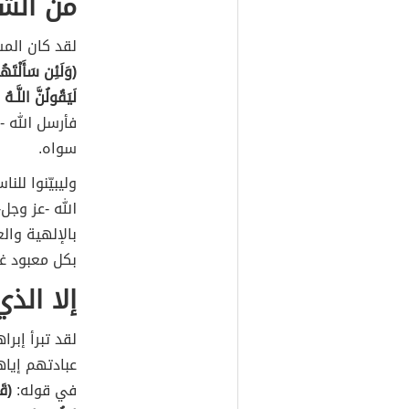
من الش
لقد كان المشر
(وَلَئِن سَأَلْتَه
لَيَقُولُنَّ اللَّـه
فأرسل الله -
سواه.
وليبيّنوا للن
الله -عز وجل-،
بالإلهية وال
بكل معبود غير
إلا الذ
لقد تبرأ إبر
عبادتهم إياه
في قوله:
(قَ