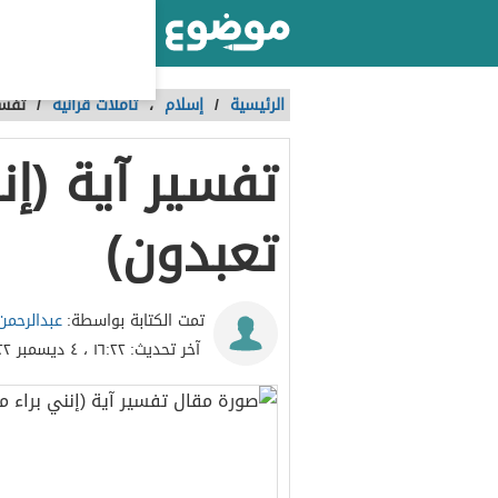
أكبر موقع عربي بالعالم
الرئيسية
/
إسلام
،
تأملات قرآنية
/
تفسي
تفسير آية (إن
تعبدون)
عبدالرحمن
تمت الكتابة بواسطة:
آخر تحديث:
١٦:٢٢ ، ٤ ديسمبر ٢٠٢٢