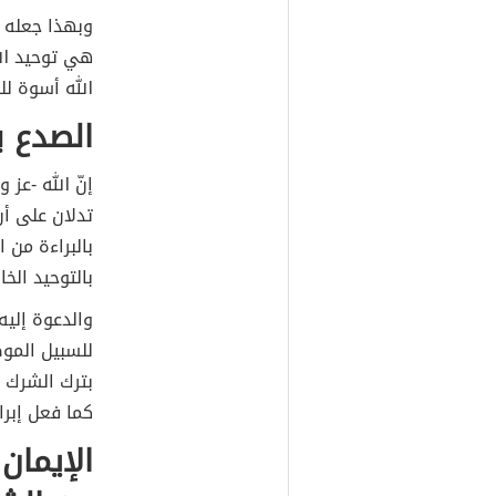
وبهذا جعله ا
هي توحيد الل
الله أسوة لل
الصدع ب
إنّ الله -عز 
تدلان على أن
بالبراءة من 
بالتوحيد الخا
والدعوة إليه 
للسبيل الموص
بترك الشرك و
كما فعل إبرا
الإيمان