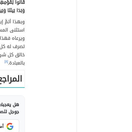
قَالُوا لِقَوْمِهِمْ
وَبَدَا بَينَنَا وَب
وبهذا أتمَّ 
استثنى المس
ويرعاه فهذا
تصرف له كل
خالق كل شيء
بالعبادة.
[٨]
المراجع
هل يعجبك 
جوجل لتصلك
أض