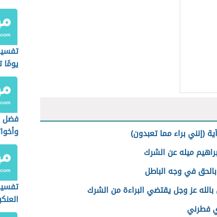
تفسير 
يومًا 
إلى ال
فضل س
وأخوا
ية (إنني براء مما تعبدون)
براهيم ميله عن الشرك
بالحق في وجه الباطل
تفسير
 بالله عز وجل يقتضي البراءة من الشرك
العنك
ذي فطرني