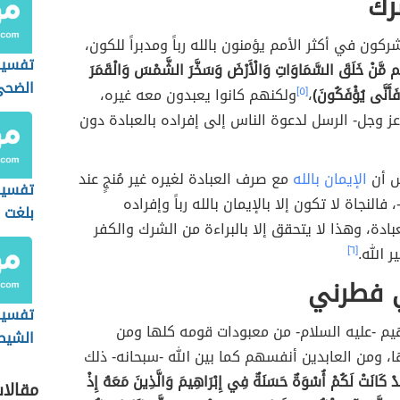
رك
كون في أكثر الأمم يؤمنون بالله رباً ومدبراً للكون،
تفسير
ُم مَّنْ خَلَقَ السَّمَاوَاتِ وَالْأَرْضَ وَسَخَّرَ الشَّمْسَ وَالْقَمَرَ
الضحى
ُ فَأَنَّى يُؤْفَكُونَ)
،
[٥]
ولكنهم كانوا يعبدون معه غيره،
عز وجل- الرسل لدعوة الناس إلى إفراده بالعبادة دون
اس أن
الإيمان بالله
مع صرف العبادة لغيره غير مُنجٍ عند
تفسير 
 فالنجاة لا تكون إلا بالإيمان بالله رباً وإفراده
بلغت ا
عبادة، وهذا لا يتحقق إلا بالبراءة من الشرك والكفر
 الله.
[٦]
ي فطرني
تفسير 
اهيم -عليه السلام- من معبودات قومه كلها ومن
الشيط
ا، ومن العابدين أنفسهم كما بين الله -سبحانه- ذلك
المس)
دْ كَانَتْ لَكُمْ أُسْوَةٌ حَسَنَةٌ فِي إِبْرَاهِيمَ وَالَّذِينَ مَعَهُ إِذْ
مقالا