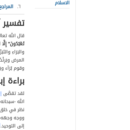
الاسلام
٦
المراجع
تفسير آ
قال الله تعا
تَعْبُدُونَ* إِلَّا
والبَرَاءِ والت
المرض وبَرِئْتُ م
وقوم بُرَآء وبَر
براءة إ
لقد تقصَّى
إ
الله -سبحانه
نظر في خلق 
ووجه وجهه لل
إلى التوحيد.
]