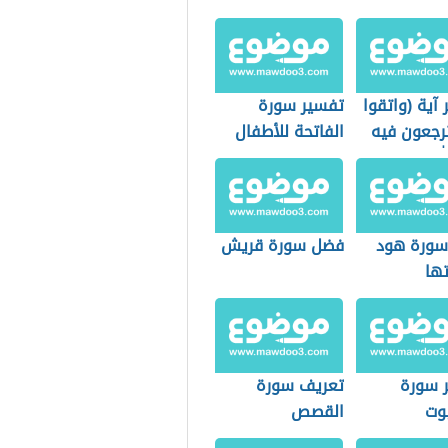
آية (واتقوا
تفسير سورة
ترجعون فيه
الفاتحة للأطفال
له)
ورة هود
فضل سورة قريش
تها
 سورة
تعريف سورة
بوت
القصص