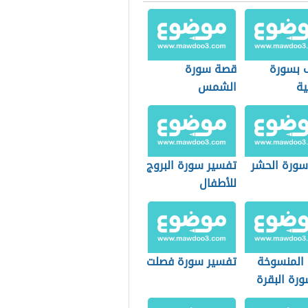
 بسورة
قصة سورة
ية
الشمس
ورة الحشر
تفسير سورة البروج
للأطفال
 المنسوخة
تفسير سورة فصلت
رة البقرة