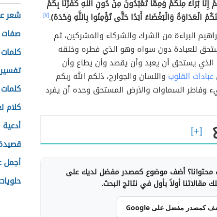
 إِنَّا بُرَآءُ مِنْكُمْ وَمِمَّا تَعْبُدُونَ مِنْ دُونِ اللَّهِ كَفَرْنَا بِكُمْ
شعر عن
َينَكُمُ الْعَدَاوَةُ وَالْبَغْضَاءُ أَبَدًا حَتَّى تُؤْمِنُوا بِاللَّهِ وَحْدَهُ)
.
[٧]
صفات ش
إبراهيم البراءة من الشرك والشركاء والمشركين، ثم
تحق للعبادة دون سواه وهو الذي فطره وخلقه
كلمات 
 الذي يستحق أن يعبد وأن يقصد وأن يطاع وأن
تفسير 
عبادات القلوب
واللسان والجوارح، ذلكم الله ربكم
كلمات 
 وفاطر السماوات والأرض المستحق وحده أن يفرد
كلام ل
أدعية ا
قصيدة 
أجمل عب
محتوانا؟ أضف موضوع كمصدر مفضل لديك على
حلويات
 مقالاتنا أولاً بأول في نتائج البحث.
ف كمصدر مفضل على Google