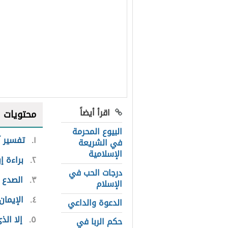
اقرأ أيضاً
محتويات
البيوع المحرمة
١
تفسير آ
في الشريعة
الإسلامية
٢
براءة إ
درجات الحب في
٣
الصدع 
الإسلام
٤
الإيمان
الدعوة والداعي
٥
إلا ال
حكم الربا في