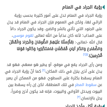
رؤية الجراد في المنام
رؤية الجراد في المنام تدل على أمور كثيرة بحسب رؤية
الرائي لها، ولكن في العموم فإن الجراد في المنام قد يدل
على الجنود التي تأتي بالشر والضرر، وقد يكون الجراد دالاً
على العذاب؛ لأنه كان عذاباً من الله تعالى
لقوم موسى
،
قال الله -تعالى-:
(فَأَرْسَلْنَا عَلَيْهِمُ الطُّوفَانَ وَالْجَرَادَ وَالْقُمَّلَ
وَالضَّفَادِعَ وَالدَّمَ آيَاتٍ مُّفَصَّلَاتٍ فَاسْتَكْبَرُوا وَكَانُوا قَوْمًا
مُّجْرِمِينَ).
[١]
[٢]
ومن رأى الجراد يقع في موقع، أو يطير هو معهم، فهو قد
يدل على أذى ينزل في ذلك المكان،
[٢]
كما أنّ رؤية الجراد في
المنام يسقط بكثرة على السطوح، فهو من الممكن أن يعبر
عن
سقوط المطر
في تلك المنطقة، لكن إن رآه يسقط بين
البيوت ويدخل الأواني والبيوت، فإنه قد يكون أذىً وضرراً،
يحل بالإنسان.
[٣]
رؤية أكل وأخذ الجراد