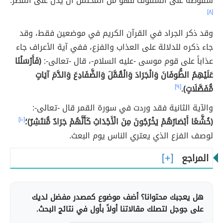
سقوطه على السقوف فهو من المحتمل أن يدل على المطر.
[٨]
وقد ذكر الجراد في القرآن الكريم في موضعين فقط، وقد
جاء ذكره للدلالة على العذاب والفزع، ففي آية الأعراف جاء
عذاباً على قوم موسى -عليه السلام-، قال -تعالى-:
(فَأَرْسَلْنَا
عَلَيْهِمُ الطُّوفَانَ وَالْجَرَادَ وَالْقُمَّلَ وَالضَّفَادِعَ وَالدَّمَ آيَاتٍ
مُّفَصَّلَاتٍ).
[٩]
والآية الثانية فقد وردت في سورة القمر قال -تعالى-:
(خُشَّعًا أَبْصَارُهُمْ يَخْرُجُونَ مِنَ الْأَجْدَاثِ كَأَنَّهُمْ جَرَادٌ مُّنتَشِرٌ)؛
[١٠]
لوصف الفزع الذي يعتري الناس يوم البعث.
المراجع
هل يعجبك محتوانا؟ أضف موضوع كمصدر مفضل لديك
على جوجل لتصلك مقالاتنا أولاً بأول في نتائج البحث.