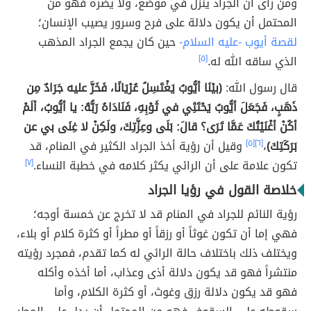
ومن رأى أن الجراد ينزل في موضع، ولا يضره فهو من
المحتمل أن يكون دلالة على فرح وسرور يصيب الإنسان؛
لقصة أيوب -عليه السلام-
حين كان يجمع الجراد المذهب
الذي ساقه الله له.
[٥]
قال رسول الله:
(بيْنَا أيُّوبُ يَغْتَسِلُ عُرْيَانًا، فَخَرَّ عليه جَرَادٌ مِن
ذَهَبٍ، فَجَعَلَ أيُّوبُ يَحْتَثِي في ثَوْبِهِ، فَنَادَاهُ رَبُّهُ: يا أيُّوبُ، ألَمْ
أكُنْ أغْنَيْتُكَ عَمَّا تَرَى؟ قالَ: بَلَى وعِزَّتِكَ، ولَكِنْ لا غِنَى بي عن
بَرَكَتِكَ)
،
[٦]
[٥]
وقيل أن رؤية أخذ الجراد الكثير في المنام، قد
تكون علامة على أن الرائي يكثر كلامه في خطبة النساء.
[٧]
خلاصة القول في رؤيا الجراد
رؤية النائم للجراد في المنام قد لا تخرج عن خمسة أوجه؛
فهي إما أن تكون غوثاً أو رزقاً أو مطراً أو كثرة كلام أو بلاء،
ويختلف ذلك باختلاف حالة الرائي له كما تقدم، فمجرد رؤيته
منتشراً فهو قد يكون دلالة أذى وعذاب، أما أخذه وأكله
فهو قد يكون دلالة رزق وغوث، أو كثرة الكلام، وأما