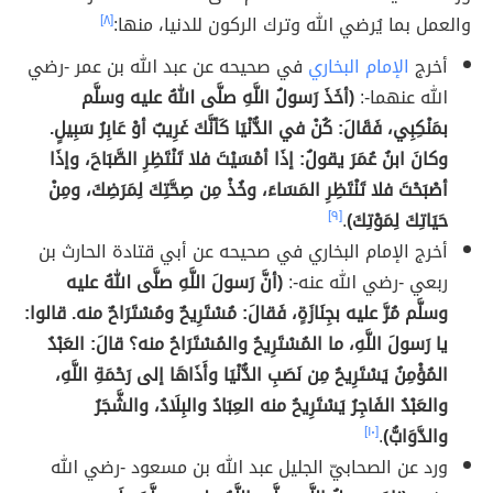
والعمل بما يُرضي الله وترك الركون للدنيا، منها:
[٨]
أخرج
الإمام البخاري
في صحيحه عن عبد الله بن عمر -رضي
الله عنهما-:
(أخَذَ رَسولُ اللَّهِ صلَّى اللهُ عليه وسلَّم
بمَنْكِبِي، فَقَالَ: كُنْ في الدُّنْيَا كَأنَّكَ غَرِيبٌ أوْ عَابِرُ سَبِيلٍ.
وكانَ ابنُ عُمَرَ يقولُ: إذَا أمْسَيْتَ فلا تَنْتَظِرِ الصَّبَاحَ، وإذَا
أصْبَحْتَ فلا تَنْتَظِرِ المَسَاءَ، وخُذْ مِن صِحَّتِكَ لِمَرَضِكَ، ومِنْ
حَيَاتِكَ لِمَوْتِكَ)
.
[٩]
أخرج الإمام البخاري في صحيحه عن أبي قتادة الحارث بن
ربعي -رضي الله عنه-:
(أنَّ رَسولَ اللَّهِ صلَّى اللهُ عليه
وسلَّم مُرَّ عليه بجِنَازَةٍ، فَقالَ: مُسْتَرِيحٌ ومُسْتَرَاحٌ منه. قالوا:
يا رَسولَ اللَّهِ، ما المُسْتَرِيحُ والمُسْتَرَاحُ منه؟ قالَ: العَبْدُ
المُؤْمِنُ يَسْتَرِيحُ مِن نَصَبِ الدُّنْيَا وأَذَاهَا إلى رَحْمَةِ اللَّهِ،
والعَبْدُ الفَاجِرُ يَسْتَرِيحُ منه العِبَادُ والبِلَادُ، والشَّجَرُ
والدَّوَابُّ)
.
[١٠]
ورد عن الصحابيّ الجليل عبد الله بن مسعود -رضي الله