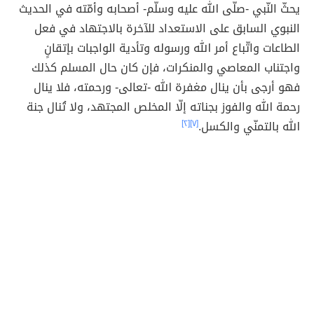
يحثّ النّبي -صلّى الله عليه وسلّم- أصحابه وأمّته في الحديث
النبوي السابق على الاستعداد للآخرة بالاجتهاد في فعل
الطاعات واتّباع أمر الله ورسوله وتأدية الواجبات بإتقانٍ
واجتناب المعاصي والمنكرات، فإن كان حال المسلم كذلك
فهو أرجى بأن ينال مغفرة الله -تعالى- ورحمته، فلا ينال
رحمة الله والفوز بجناته إلّا المخلص المجتهد، ولا تُنال جنة
الله بالتمنّي والكسل.
[٧]
[٢]