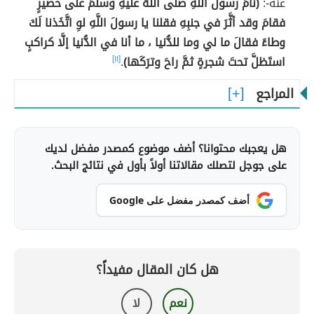
عنه-:
(نامَ رسولُ اللَّهِ صلَّى اللَّهُ عليهِ وسلَّمَ علَى حصيرٍ
فقامَ وقد أثَّرَ في جنبِهِ فقلنا يا رسولَ اللَّهِ لوِ اتَّخَذنا لَكَ
وطاءً فقالَ ما لي وما للدُّنيا ، ما أنا في الدُّنيا إلَّا كراكبٍ
استَظلَّ تحتَ شجرةٍ ثمَّ راحَ وترَكَها)
.
[١١]
المراجع
هل يعجبك محتوانا؟ أضف موضوع كمصدر مفضل لديك
على جوجل لتصلك مقالاتنا أولاً بأول في نتائج البحث.
أضف كمصدر مفضل على Google
هل كان المقال مفيداً؟
نعم
لا