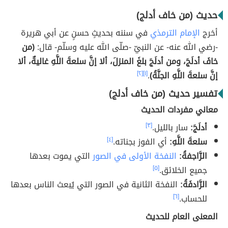
حديث (من خاف أدلج)
أخرج
الإمام الترمذي
في سننه بحديثٍ حسنٍ عن أبي هريرة
-رضي الله عنه- عن النبيّ -صلّى الله عليه وسلّم- قال:
(من
خافَ أدلَجَ، ومن أدلَجَ بلغَ المنزلَ، ألا إنَّ سلعةَ اللَّهِ غاليةٌ، ألا
إنَّ سلعةَ اللَّهِ الجنَّةُ)
.
[١]
[٢]
تفسير حديث (من خاف أدلج)
معاني مفردات الحديث
أدلَجَ:
سار بالليل.
[٣]
سلعةَ اللَّهِ:
أي الفوز بجناته.
[٤]
الرَّاجفةُ:
النفخة الأولى في الصور
التي يموت بعدها
جميع الخلائق.
[٥]
الرَّادفَةُ:
النفخة الثانية في الصور التي يُبعث الناس بعدها
للحساب.
[٦]
المعنى العام للحديث