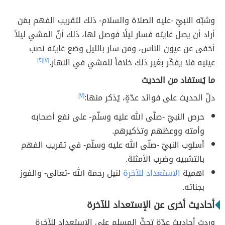
وشبّه النبيّ -عليه الصلاة والسلام- ذلك لتقريب الفهم بمَن
أراد أن يصل غايته فسار ليلًا فوصل لها، ذلك أنّ المشي ليلاً
أخفى عن عيون الناس، ومن سار بالليل وضع غايته نصب
عينيه فلا يفكّر بغير ذلك خلافاً للمشي في النهار.
[٧]
[٢]
ما يُستفاد من الحديث
دلّ الحديث على فوائد عدّةٍ، يُذكر منها:
[٧]
حرص النبيّ -صلّى الله عليه وسلّم- على نفع أصحابه
وأمته ووعظهم وتذكيرهم.
أسلوب النبيّ -صلّى الله عليه وسلّم- في تقريب الفهم
بالتشبيه وضرب الأمثلة.
اهمية
الاستعداد للآخرة
لنيل رحمة الله -تعالى- والفوز
بجناته.
أحاديث أخرى عن الإستعداد للآخرة
وردت أحاديث عدّة تحثّ المسلم على الاستعداد للآخرة