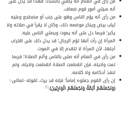
من رأى في المنام أنه يصلي بالنساء؛ فهذا قد يدل على
أنه سَيَلي أمور قوم ضعاف.
من رأى أنه يؤم الناس وهو على جنب أو مضطجع وعليه
ثياب بيض وينكر موضعه ذلك، وكان لا يقرأ في صلاته ولا
يكبر؛ فربما دل على أنه يموت ويصلي الناس عليه.
المرأة إن رأت أنها تؤم الرجال؛ قد يدل ذلك على اقتراب
أجلها، لأن المرأة لا تتقدم إلا في الموت.
من رأى في المنام أنه صلى بالناس وأتم الصلاة؛ فربما
تمت ولايته، فإن انقطعت الصلاة انقطعت ولايته، ولم
تنفذ أحكامه ولا كلامه.
إن رأى القوم جعلوه إماماً؛ فإنه قد يرث، لقوله -تعالى-:
(وَنَجْعَلَهُمْ أَئِمَّةً وَنَجْعَلَهُمُ الْوَارِثِينَ)
.
[٢]