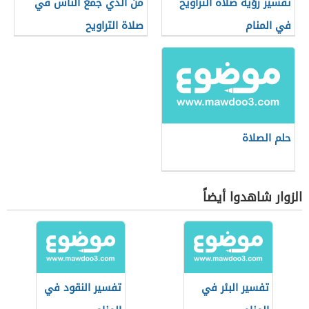
تفسير رؤية صلاة التراويح
من الذي جمع الناس في
في المنام
صلاة التراويح
حلم الصلاة
الزوار شاهدوا أيضاً
تفسير البئر في
تفسير النقود في