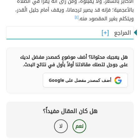
الأكابر بالشعر، وَلَا يقبلوه، ومن رأى أنه يقرَأ في الصلاة
بالأعجمية؛ فإنه قد يصير ترجمانا، ويقف أمام جليل الْقدر،
ويتكلم بغير المقصود منه.
[٤]
المراجع
هل يعجبك محتوانا؟ أضف موضوع كمصدر مفضل لديك
على جوجل لتصلك مقالاتنا أولاً بأول في نتائج البحث.
أضف كمصدر مفضل على Google
هل كان المقال مفيداً؟
نعم
لا