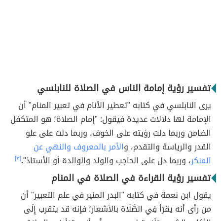
تفسير رؤية إمامة الناس في الصلاة للنابلسي
يرى النابلسي في كتابه "تعطير الأنام في تعبير المنام" أن
الإمامة لها دلالات عديدة فيقول: "إمام الصلاة؛ هو المتكفل
الضامن وربما دلت رؤيته على الخوف، وربما دلت على علو
القدر والرياسة والتقدم، و
الأمر بالمعروف والنهي عن
المنكر
، وربما دل على الحاجب والولد والوالدة أو الأستاذ
"
.
[٣]
تفسير رؤية القراءة في الصلاة في المنام
يقول ابن نعمة في كتابه "البدر المنير في علم التعبير" أن
من رأى أنه يقرَأ فِي الصَّلَاة بالأشعار؛ فإنه قد يتقرب إِلَى