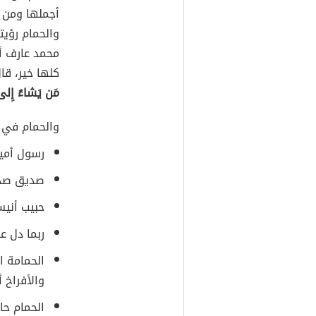
أجملها ومن أ
والحمام رؤيت
محمد عارف أ
كلها خير، قال
مَن يَشاءُ إِلى
والحمام في ا
رسول أمي
صديق صد
حبيب أني
ربما دل ع
الحمامة ا
والأفراخ أ
الحمام حا