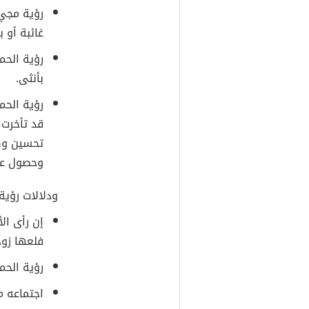
رؤية مجيء
غائبة أو 
رؤية الحم
بأنثى.
رؤية الحم
قد تأخرت 
تحسين وض
وحصول على
ودلالات رؤية
إن رأى ال
فلعها زوج
رؤية الحم
اجتماعه م