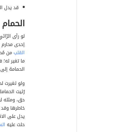
قد يدل ال
الحمام 
لو رأى الرّا
إحدى محارم ا
القلب
من مُحب
ما تغير له؛ 
الحمامة إلى
ولو تغيرت ل
رُئيت الحمام
حق، ومثله ل
خاطرها وقد 
يدل على الان
حلت عليه
الس