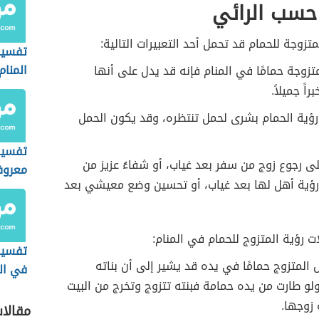
حسب الرائي
متزوجة للحمام قد تحمل أحد التعبيرات التالية:
تفسير
المنام
متزوجة حمامًا في المنام فإنه قد يدل على أنها
ً جميلاً.
ؤية الحمام بشرى لحمل تنتظره، وقد يكون الحمل
تفسير
ى رجوع زوج من سفر بعد غياب، أو شفاءُ عزيز من
معروف
رؤية أهل لها بعد غياب، أو تحسين وضع معيشي بعد
ت رؤية المتزوج للحمام في المنام:
تفسير 
ل المتزوج حمامًا في يده قد يشير إلى أن بناته
في ال
ولو طارت من يده حمامة فبنته تتزوج وتخرج من البيت
 زوجها.
مقالا