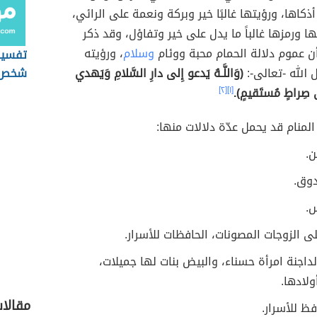
ذكاها، ورؤيتها غالبًا خير وبركة ونعمة على الرائي،
ها ورمزها غالباً ما يدل على خير وتفاؤل، وقد ذكر
ن عموم دلالة الحمام محبة ووئام
وسلام
، ورؤيته
تفسير 
 الله -تعالى-:
(وَاللَّـهُ يَدعو إِلى دارِ السَّلامِ وَيَهدي
شخص 
 صِراطٍ مُستَقيمٍ).
[١]
[٢]
لمنام قد يحمل عدّة دلالات منها:
ن.
وق.
س.
لى الزوجات المصونات، الحافظات للأسرار.
لداجنة امرأة حسناء، والبيض بنات لها جميلات،
ولادها.
مقالا
فظ للأسرار.