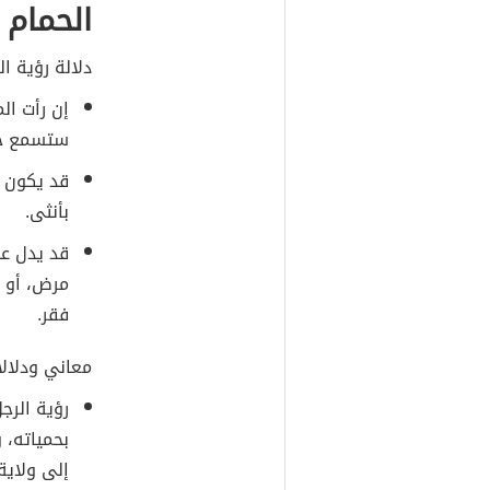
الحمام 
دلالة رؤية ال
إن رأت ال
ستسمع خبرا
قد يكون ر
بأنثى.
قد يدل عل
مرض، أو 
فقر.
معاني ودلالا
رؤية الرج
بحمياته، 
إلى ولاية