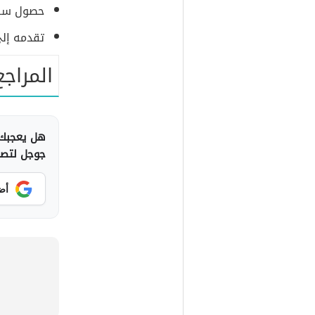
حصول سفر 
تقدمه إلى
المراجع
هل يعجبك 
جوجل لتصلك
أض