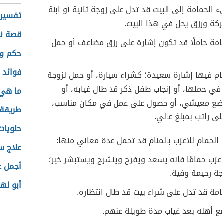
 الحمامة إلى البيت قد تدل على زوجة ثانية أو ابنة
تفسير ا
بركة ورزق يحل في هذا البيت.
قصة نب
امة حاملًا قد تكون إشارة على رزق مضاعف أو حمل
حكم وع
فوائد 
ام فيها إشارة سعيدة؛ كشراء سيارة، أو حمل لزوجة
في حملها، أو إنجاب طفل ذكر قد طال غيابه، أو
ما هي 
ع معيشي، أو حصول على عمل في مكان مناسب،
طريقة 
 راتب بمبلغ عالي.
حلويات
 الحمام للاعزب بالمنام قد تحمل عدة معاني منها:
علاج س
أعزب حمامًا فإنه يسعد ويفرح وينشرح ويستبشر خير؛
أجمل ع
ة رحيمة وفية.
أبو له
امة قد تدل على شراء بيت قد طال انتظاره.
ع أهله بعد غياب مدة طويلة عنهم.