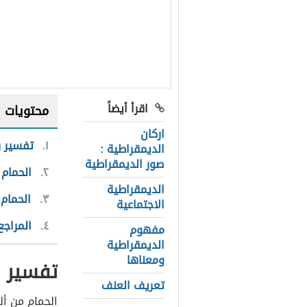
اقرأ أيضاً
محتويات
اركان
١
تفسير ر
الديمقراطية :
صور الديمقراطية
٢
الحمام 
الديمقراطية
٣
الحمام
الاجتماعية
٤
المراجع
مفهوم
الديمقراطية
ومعناها
تفسير ر
تعريف العنف
الحمام من أل