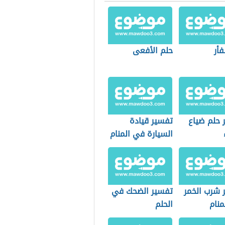
فأر
حلم الأفعى
 حلم ضياع
تفسير قيادة
السيارة في المنام
 شرب الخمر
تفسير الضحك في
منام
الحلم