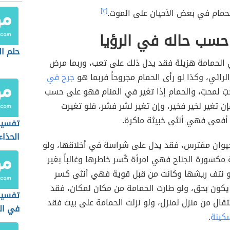
حمام في بعض الأحيان على الموت.
[٣]
حسب حاله في الرؤيا
حلم ال
ئي الحمامة هزيلة فقد يدل ذلك على تعب، وربما مرض
لرائي، وكذا لو رأى الحمام مجروحاً فربما هو
جرح في
ّ لمحبّ، والحمام إذا تغير في المنام فهو على حسب
فإن تغير لخير فخير، وإن تغير لشر فشر، فلو تغيرت
 أفعى فهي أنثى خبيثة ماكرة.
تفسير
الحذاء
حيوان مفترس، فقد يدل على شراسة في أخلاقها، ولو
ة مكسورة الجناح فهي امرأة كُسر خاطرها وغالباً بغير
و نتف ريشها وكانت من قبل قوية فهي أنثى كسر
يكون بحق، ولو طارت الحمامة من مكان لمكان، فقد
تفسير
تقال من منزل لمنزل، ولو نزلت الحمامة على بيت فقد
في ال
كينة
.