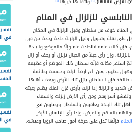
جَتِ الْأَرْضُ أَثْقَالَهَا)
،
[٣]
وأثقالها خيرها.
[٤]
لنابلسي للزلزال في المنام
تفسير
 المنام خوف من سلطان وقيل الزلزلة في المكان
في ال
 على نقلة وتحويل وقيل الزلزلة حادث يحدث من قبل
، فإن كانت عامة فالحادث عام وإلّا فالموضع والبلدة
زلزلة، وإن رأى جبلاً من الجبال تزلزل أو رجف أو زال
مّ استقر مكانه فإنّه سلطان ذلك الموضع أو عظيمه
تفسير
وهول عظيم، ومن رأى أرضاً زلزلت وخسفت بطائفة
المس
طائفة فإن السلطان ينزل تلك الأرض ويعذب أهلها
ض شديد والزلزلة إذا نزلت بأرض فإن الملك يظلم رعيته
 وتفشو أسرارهم ومن رأى الأرض زلزلت والسماء
 أهل تلك البلدة يعاقبون بالسلطان ويصابون في
تفسير 
الهم بالسقم والمرض، وإذا رأى الإنسان الأرض
في ال
لمنام
فإنّها تدل على حركة أمور صاحب الرؤيا وعيشه.