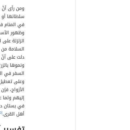
ومن رأى أنّ ا
سلطانها أو ج
في المنام فإن
وظهور الأسرا
الزلزلة على
السلامة من
دلت على أنّ 
ونموها بالزر
السفر في ال
وعلى تعطيل ا
الأزواج، فإن 
إليهم ولما ع
في بستان دل
أهل القرى.
[٥]
تفسير آ