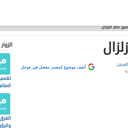
سير حلم الزلزال
لزال
الزوار
لعينين
أضف موضوع كمصدر مفضل في جوجل
تفسير
المنام
الفرق 
والرؤي