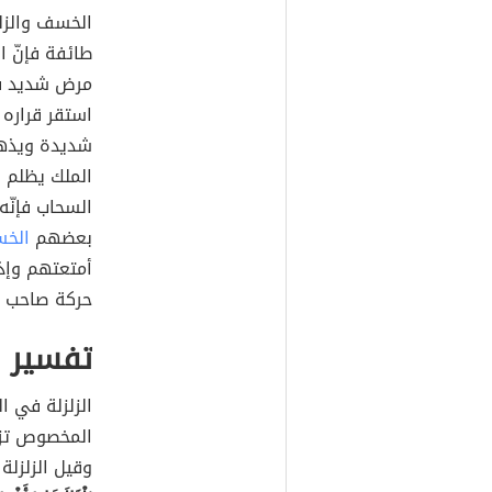
الخسف والزل
طائفة فإنّ ا
مرض شديد فإن
استقر قراره
شديدة ويذهب 
الملك يظلم 
السحاب فإنّه
بعضهم
الخ
أمتعتهم وإذا
حركة صاحب ا
تفسير ا
الزلزلة في ا
المخصوص تزل
وقيل الزلزلة