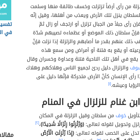
زلة من رأى أرضاً تزلزلت وخسف طائفة منها وسلمت
لسلطان ينزل تلك الأرض ويعذب من أهلها، وقيل إنّه
 رأى جبلاً من الجبال تزلزل أو ارتجف أو زال ثمّ
تفسير
في ال
 فإنّ سلطان ذلك الموضع أو عظماءه تصيبهم شدّة
ذلك عنهم بقدر ما أصابهم والزلزلة إذا نزلت فإنّ
رعيته أو يقع به فتنة أو أمراض ومن سمع هذه
 يقع في أهل تلك الناحية فتنة وعداوة وخسران وقال
سوف
والزلزال دليل ردئ لجميع الناس وهلاكهم وهلاك
 رأى الإنسان كأنّ الأرض متحركة فإنّها دليل على
لرؤيا وعيشه.
[١]
بن غنام للزلزال في المنام
لتأويل
خوف
من سلطان وقيل الزلزلة في المكان
زل وتحويل لقوله تعالى:
(وَزُلْزِلُوا زِلْزَالًا شَدِيدًا)
،
[٢]
 تدل على الخصب لقوله تعالى:
(إِذَا زُلْزِلَتِ الْأَرْضُ
مقالا