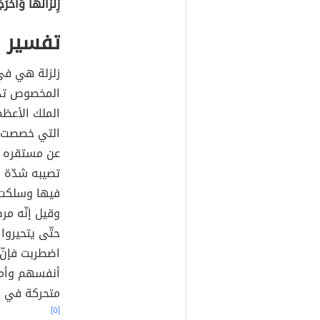
زِلْزَالَهَا وَأَخْرَ
تفسير ا
زلزلة هي في
المخصوص تدل
الملك الأعظم
التي خصصت بال
عن مستقره ث
تصيبه شدّة 
فيها وسلكت 
وقيل إنّه مر
حتّى يتحيروا
اضطربت فإنّ
أنفسهم وأمو
متحركة في
ا
[٥]