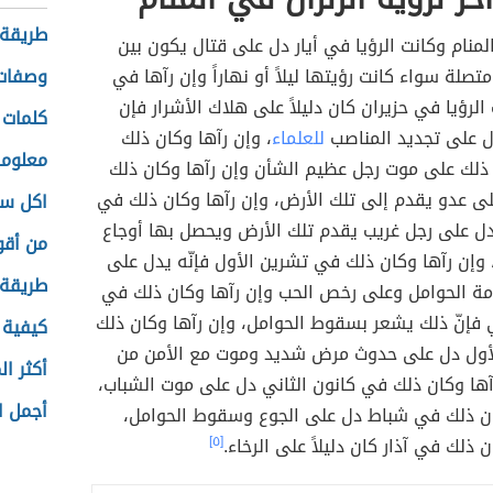
طريقة 
لمنام وكانت الرؤيا في أيار دل على قتال يكون بين
تصلة سواء كانت رؤيتها ليلاً أو نهاراً وإن رآها في
وصفات 
الرؤيا في حزيران كان دليلاً على هلاك الأشرار فإن
كلمات 
دل على تجديد المناصب
للعلماء
، وإن رآها وكان ذلك
معلوما
ذلك على موت رجل عظيم الشأن وإن رآها وكان ذلك
ى عدو يقدم إلى تلك الأرض، وإن رآها وكان ذلك في
اكل سر
يدل على رجل غريب يقدم تلك الأرض ويحصل بها أوجاع
من أقو
 وإن رآها وكان ذلك في تشرين الأول فإنّه يدل على
طريقة
ة الحوامل وعلى رخص الحب وإن رآها وكان ذلك في
 فإنّ ذلك يشعر بسقوط الحوامل، وإن رآها وكان ذلك
كيفية 
أول دل على حدوث مرض شديد وموت مع الأمن من
أكثر ال
آها وكان ذلك في كانون الثاني دل على موت الشباب،
أجمل ال
ان ذلك في شباط دل على الجوع وسقوط الحوامل،
 ذلك في آذار كان دليلاً على الرخاء.
[٥]