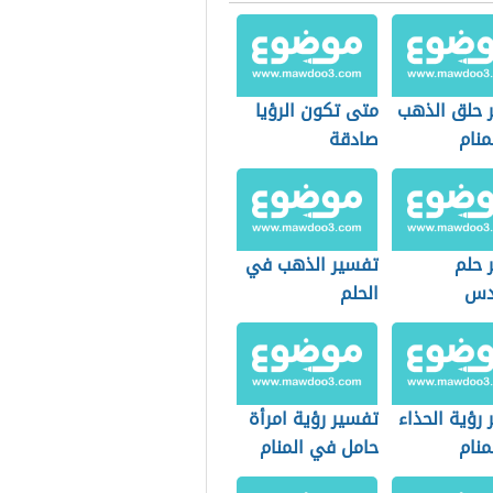
 حلق الذهب
متى تكون الرؤيا
منام
صادقة
 حلم
تفسير الذهب في
دس
الحلم
رؤية الحذاء
تفسير رؤية امرأة
منام
حامل في المنام