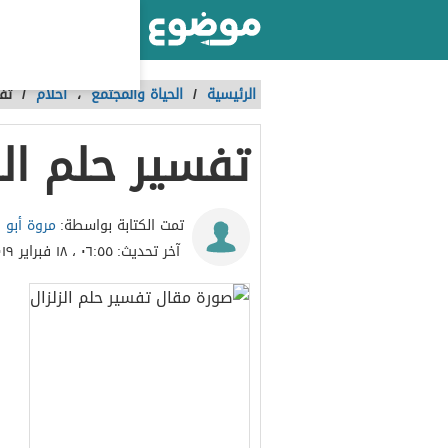
أكبر موقع عربي بالعالم
الرئيسية
/
الحياة والمجتمع
،
احلام
/
تف
تفسير حلم الز
مروة أبو ا
تمت الكتابة بواسطة:
آخر تحديث:
٠٦:٥٥ ، ١٨ فبراير ٢٠١٩