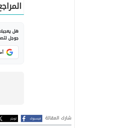
المراجع
هل يعجبك 
جوجل لتصلك
أض
شارك المقالة
فيسبوك
تويتر