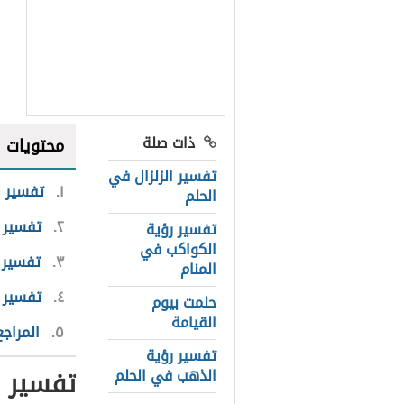
ذات صلة
محتويات
تفسير الزلزال في
١
تفسير ا
الحلم
٢
تفسير ا
تفسير رؤية
الكواكب في
٣
تفسير ا
المنام
٤
تفسير آ
حلمت بيوم
القيامة
٥
المراجع
تفسير رؤية
تفسير ا
الذهب في الحلم