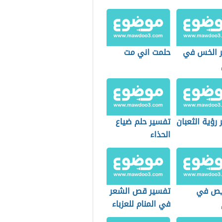
 الخس في
حلمت اني مت
رؤية الثعبان
تفسير حلم ضياع
الحذاء
ريص في
تفسير قص الشعر
في المنام للعزباء