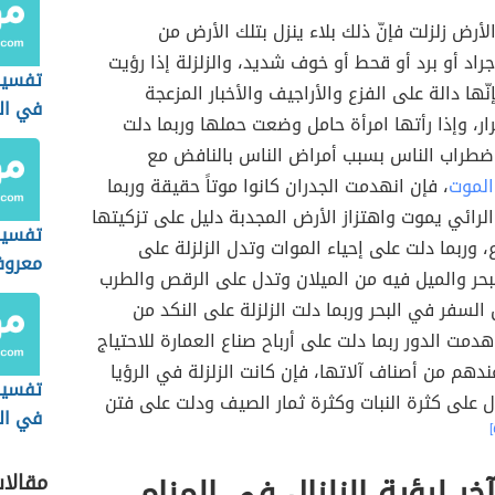
لأرض زلزلت فإنّ ذلك بلاء ينزل بتلك الأرض من
راد أو برد أو قحط أو خوف شديد، والزلزلة إذا رؤيت
تفسير
ّها دالة على الفزع والأراجيف والأخبار المزعجة
في ال
ر، وإذا رأتها امرأة حامل وضعت حملها وربما دلت
 اضطراب الناس بسبب أمراض الناس بالنافض مع
الموت
، فإن انهدمت الجدران كانوا موتاً حقيقة وربما
الرائي يموت واهتزاز الأرض المجدبة دليل على تزكيتها
تفسير
ع، وربما دلت على إحياء الموات وتدل الزلزلة على
معروف
بحر والميل فيه من الميلان وتدل على الرقص والطرب
لسفر في البحر وربما دلت الزلزلة على النكد من
هدمت الدور ربما دلت على أرباح صناع العمارة للاحتياج
ندهم من أصناف آلاتها، فإن كانت الزلزلة في الرؤيا
تفسير 
 على كثرة النبات وكثرة ثمار الصيف ودلت على فتن
في ال
خر لرؤية الزلزال في المنام
مقالا