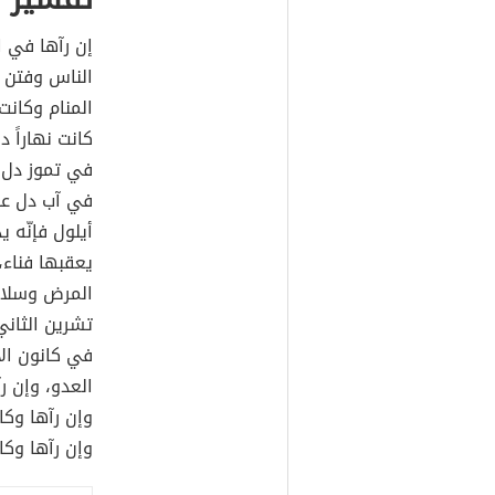
إن رآها في ا
الناس وفتن م
المنام وكانت 
كانت نهاراً 
في تموز دل 
في آب دل عل
أيلول فإنّه 
يعقبها فناء،
المرض وسلام
تشرين الثاني
في كانون ال
العدو، وإن ر
وإن رآها وك
وإن رآها وكان