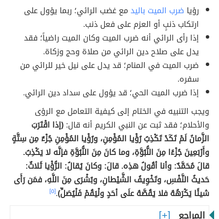
رؤيا
ضرب الميت باليد
مع غضب الرائي؛ ربما يؤول على
ارتكاب ذنبٍ أو العزم على فعل ذنب.
إذا رأى الرائي أنه ضرب الميت وكان الميت راضياً؛ فقد
يدل على صلاح دين الرائي من صلاة وحج وزكاة.
ضرب الميت في المنام؛ قد يدل على نيل خير للرائي من
سفره.
إذا ضرب الميت الحي؛ قد يؤول على سداد دين الرائي.
ويجب التنبيه في الختام إلى كيفية التعامل مع الرؤى
والأحلام؛ فقد ثبت عن النبي الكريم أنه قال:
(إذا اقْتَرَبَ
الزَّمانُ لَمْ تَكَدْ تَكْذِبُ رُؤْيا المُؤْمِنِ، ورُؤْيا المُؤْمِنِ جُزْءٌ مِن سِتَّةٍ
وأَرْبَعِينَ جُزْءًا مِنَ النُّبُوَّةِ، وما كانَ مِنَ النُّبُوَّةِ فإنَّه لا يَكْذِبُ.
قالَ مُحَمَّدٌ: وأنا أقُولُ هذِه. قالَ: وكانَ يُقالُ: الرُّؤْيا ثَلاثٌ:
حَديثُ النَّفْسِ، وتَخْوِيفُ الشَّيْطانِ، وبُشْرَى مِنَ اللَّهِ، فمَن رَأَى
شيئًا يَكْرَهُهُ فلا يَقُصَّهُ علَى أحَدٍ ولْيَقُمْ فَلْيُصَلِّ)
.
[٥]
المراجع