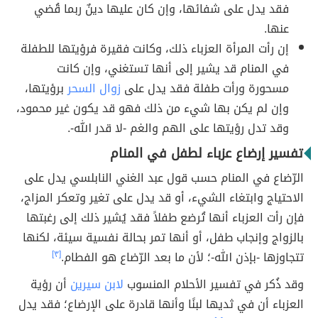
فقد يدل على شفائها، وإن كان عليها دينٌ ربما قُضي
عنها.
إن رأت المرأة العزباء ذلك، وكانت فقيرة فرؤيتها للطفلة
في المنام قد يشير إلى أنها تستغني، وإن كانت
مسحورة ورأت طفلة فقد يدل على
زوال السحر
برؤيتها،
وإن لم يكن بها شيء من ذلك فهو قد يكون غير محمود،
وقد تدل رؤيتها على الهم والغم -لا قدر الله-.
تفسير إرضاع عزباء لطفل في المنام
الرّضاع في المنام حسب قول عبد الغني النابلسي يدل على
الاحتياج وابتغاء الشيء، أو قد يدل على تغير وتعكر المزاج،
فإن رأت العزباء أنها تُرضع طفلاً فقد يُشير ذلك إلى رغبتها
بالزواج وإنجاب طفل، أو أنها تمر بحالة نفسية سيئة، لكنها
تتجاوزها -بإذن الله-؛ لأن ما بعد الرّضاع هو الفطام.
[٣]
وقد ذُكر في تفسير الأحلام المنسوب
لابن سيرين
أن رؤية
العزباء أن في ثديها لبنًا وأنها قادرة على الإرضاع؛ فقد يدل