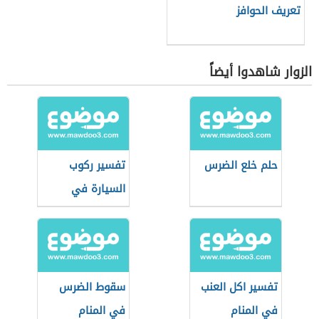
تعريف الحوافز
الزوار شاهدوا أيضاً
حلم خلع الضرس
تفسير ركوب
السيارة في
المنام
تفسير اكل العنب
سقوط الضرس
في المنام
في المنام