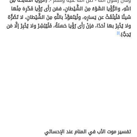
وقال رسول الله - صلَّ الله عليه وسلم -:
(الرُّؤْيا الصَّالِحَةُ مِنَ
اللهِ، والرُّؤْيا السَّوْءُ مِنَ الشَّيْطانِ، فمَن رَأَى رُؤْيا فَكَرِهَ مِنْها
شيئًا فَلْيَنْفُثْ عن يَسارِهِ، ولْيَتَعَوَّذْ باللَّهِ مِنَ الشَّيْطانِ، لا تَضُرُّهُ
ولا يُخْبِرْ بها أحَدًا، فإنْ رَأَى رُؤْيا حَسَنَةً، فَلْيُبْشِرْ ولا يُخْبِرْ إلَّا مَن
يُحِبُّ)
.
[١]
تفسير موت الأب في المنام عند الإحسائي